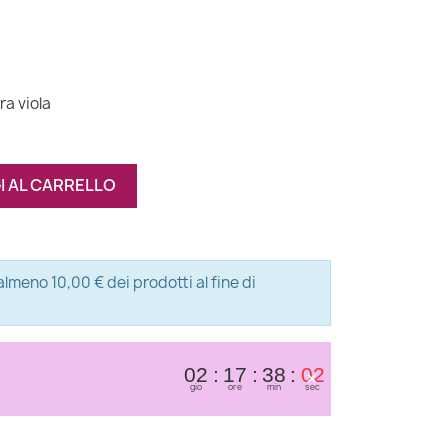
(2 recensioni)
ra viola
I AL CARRELLO
almeno 10,00 € dei prodotti al fine di
×
02
17
38
01
gio
ore
min
sec