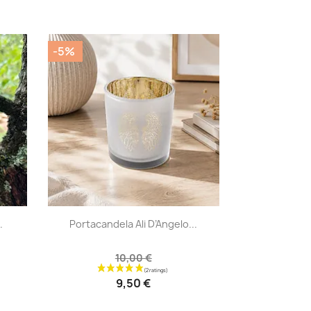
-5%
|


.
Portacandela Ali D’Angelo...
10,00 €
9,50 €