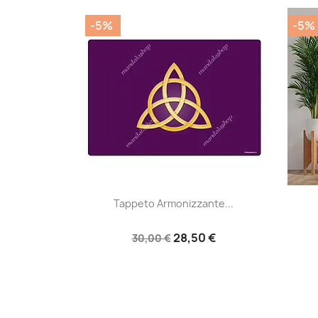
-5%
-5%
|


Tappeto Armonizzante...
28,50 €
30,00 €