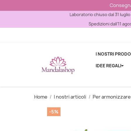
Consegna g
Laboratorio chiuso dal 31 luglio
Spedizioni dall'11 ago
I NOSTRI PRODO
IDEE REGALI
Home
I nostri articoli
Per armonizzare 
-5%