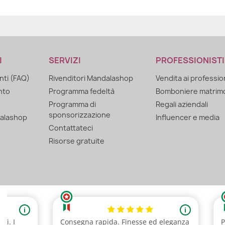
I
SERVIZI
PROFESSIONISTI
ti (FAQ)
Rivenditori Mandalashop
Vendita ai professio
nto
Programma fedeltà
Bomboniere matrim
Programma di
Regali aziendali
sponsorizzazione
alashop
Influencer e media
Contattateci
Risorse gratuite