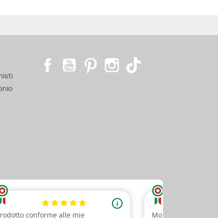
Facebook
YouTube
Pinterest
Instagram
TikTok
nisti
onio