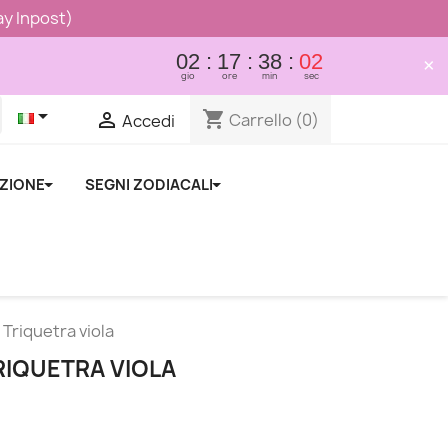
lay Inpost)
02
17
38
01
×
gio
ore
min
sec

shopping_cart

Carrello
(0)
Accedi
NZIONE
SEGNI ZODIACALI
Triquetra viola
IQUETRA VIOLA