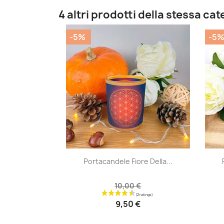
4 altri prodotti della stessa cat
-5%
-5
|


Portacandele Fiore Della...
10,00 €
9,50 €