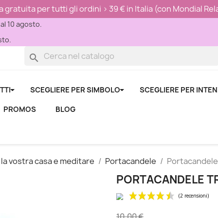
ratuita per tutti gli ordini > 39 € in Italia (con Mondial Re
 al 10 agosto.
sto.
search
TTI
SCEGLIERE PER SIMBOLO
SCEGLIERE PER INTE
PROMOS
BLOG
la vostra casa e meditare
Portacandele
Portacandele 
PORTACANDELE TR
10,00 €