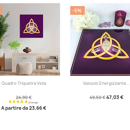
-5%
|
|




Quadro Triquetra Viola
Vassoio Energizzante...
47,03 €
24,90 €
49,50 €
A partire da
23,66 €