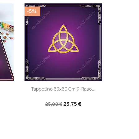
-5%
|


Tappetino 60x60 Cm Di Raso...
23,75 €
25,00 €