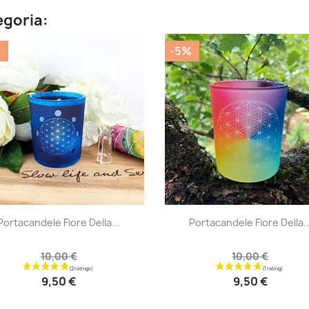
egoria:
%
-5%
|
|




Portacandele Fiore Della...
Portacandele Fiore Della..
10,00 €
10,00 €
9,50 €
9,50 €