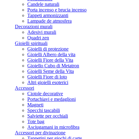
Candele naturali
Porta incenso e brucia incenso
Tappeti armonizzanti
Lampade de atmosfera
Decorazioni murali
Adesivi murali
Quadri zen
Gioielli spirituali
Gioielli di protezione
Gioielli Albero della vita
Gioielli Fiore della Vita
Gioiello Cubo di Metatron
Gioielli Seme della Vita
Gioielli Fiore di loto
Altri gioielli esoterici
Accessori
Ciotole decorative
Portachiavi e medaglioni
Magneti
Specchi tascabili
Salviette per occhiali
Tote bag
Asciugamani in microfibra
Accessori per divinazione
Tappetini per giochi di carte