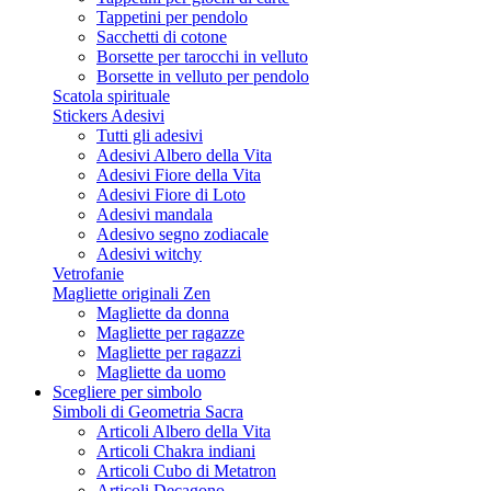
Tappetini per pendolo
Sacchetti di cotone
Borsette per tarocchi in velluto
Borsette in velluto per pendolo
Scatola spirituale
Stickers Adesivi
Tutti gli adesivi
Adesivi Albero della Vita
Adesivi Fiore della Vita
Adesivi Fiore di Loto
Adesivi mandala
Adesivo segno zodiacale
Adesivi witchy
Vetrofanie
Magliette originali Zen
Magliette da donna
Magliette per ragazze
Magliette per ragazzi
Magliette da uomo
Scegliere per simbolo
Simboli di Geometria Sacra
Articoli Albero della Vita
Articoli Chakra indiani
Articoli Cubo di Metatron
Articoli Decagono