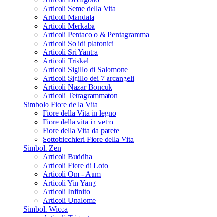
Articoli Seme della Vita
Articoli Mandala
Articoli Merkaba
Articoli Pentacolo & Pentagramma
Articoli Solidi platonici
Articoli Sri Yantra
Articoli Triskel
Articoli Sigillo di Salomone
Articoli Sigillo dei 7 arcangeli
Articoli Nazar Boncuk
Articoli Tetragrammaton
Simbolo Fiore della Vita
Fiore della Vita in legno
Fiore della vita in vetro
Fiore della Vita da parete
Sottobicchieri Fiore della Vita
Simboli Zen
Articoli Buddha
Articoli Fiore di Loto
Articoli Om - Aum
Articoli Yin Yang
Articoli Infinito
Articoli Unalome
Simboli Wicca