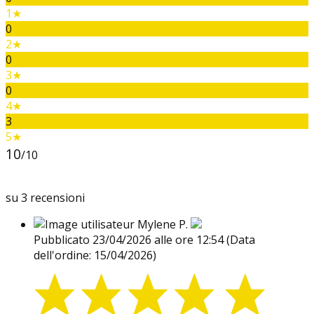
1★
0
2★
0
3★
0
4★
3
5★
10
/10
su 3 recensioni
Mylene P.
Pubblicato 23/04/2026 alle ore 12:54
(Data
dell'ordine: 15/04/2026)