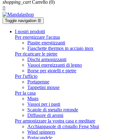
shopping_cart
Carrello
(0)

Toggle navigation
☰
I nostri prodotti
Per energizzare l'acqua
Piastre energizzanti
Fiaschette thermos in acciaio inox
Per ricaricare le pietre
Dischi armonizzanti
Vassoi energizzanti di legno
Borse per gioielli e pietre
Per l'ufficio
Portapenne
Tappetini mouse
Per la casa
Mugs
Vassoi per i pasti
Scatole di metallo rotonde
Diffusore di aromi
Per armonizzare la vostra casa e meditare
Acchiappasole di cristallo Feng Shui
Wind spinners
Portacandele