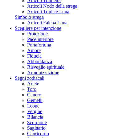
Articoli Triquetra
Articoli Nodo della strega
Articoli Triplice Luna
Simbolo strega
Articoli Falena Luna
Scegliere per intenzione
Protezione
Pace interiore
Portafortuna
Amore
Fiducia
Abbondanza
Risveglio spirituale
Armonizzazione
Segni zodiacali
Ariete
Toro
Cancro
Gemelli
Leone
Vergine
Bilancia
Scorpione
Sagittario
Capricorno