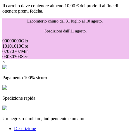
Il carrello deve contenere almeno 10,00 € dei prodotti al fine di
ottenere premi fedeltà.
Laboratorio chiuso dal 31 luglio al 10 agosto.
Spedizioni dall'11 agosto.
00
00
00
00
Gio
10
10
10
10
Ore
07
07
07
07
Min
03
03
03
03
Sec
×
Pagamento 100% sicuro
Spedizione rapida
Un negozio familiare, indipendente e umano
Descrizione