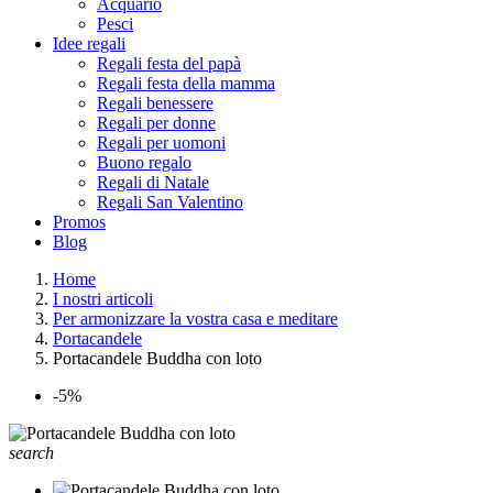
Acquario
Pesci
Idee regali
Regali festa del papà
Regali festa della mamma
Regali benessere
Regali per donne
Regali per uomoni
Buono regalo
Regali di Natale
Regali San Valentino
Promos
Blog
Home
I nostri articoli
Per armonizzare la vostra casa e meditare
Portacandele
Portacandele Buddha con loto
-5%
search