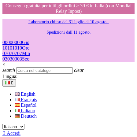
Consegna gratuita per tutti gli ordini > 39 € in Italia (con Mondial
Relay Inpost)
Laboratorio chiuso dal 31 luglio al 10 agosto.
Spedizioni dall'11 agosto.
00
00
00
00
Gio
10
10
10
10
Ore
07
07
07
07
Min
03
03
03
03
Sec
×
search
clear
Lingua:

English
Français
Español
Italiano
Deutsch

Accedi