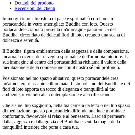
Dettagli del prodotto
Recensioni dei clienti
Immergiti in un'atmosfera di pace e spiritualità con il nostro
portacandele in vetro smerigliato Buddha con loto. Questo
portacandele colorato presenta un'immagine panoramica del
Buddha, circondato da delicati fiori di loto, creando una scena di
dolcezza e serenità.
Il Buddha, figura emblematica della saggezza e della compassione,
incarna la ricerca del risveglio spirituale e dell'armonia interiore. La
sua immagine al centro del portacandelina richiama il valore della
meditazione e della connessione con il nostro sé più profondo.
Posizionato nel tuo spazio abitativo, questo portacandele crea
un'atmosfera rilassante e illuminata. Il simbolismo del Buddha e dei
fiori di loto apporta un tocco di eleganza e tranquillità al tuo
ambiente, invitando alla contemplazione e alla riflessione.
Che sia nel tuo soggiorno, nella tua camera da letto o nel tuo spazio
di meditazione, questo portacandele diffonde una luce morbida e
confortante, favorevole al relax e al benessere. Lasciati permeare
dalla saggezza e dalla grazia del Buddha e senti la magia della
tranquillità interiore che porta a casa tua.