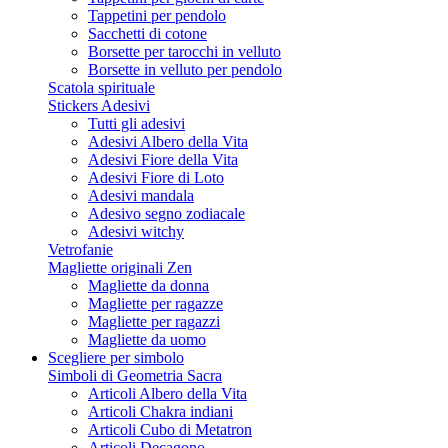
Tappetini per pendolo
Sacchetti di cotone
Borsette per tarocchi in velluto
Borsette in velluto per pendolo
Scatola spirituale
Stickers Adesivi
Tutti gli adesivi
Adesivi Albero della Vita
Adesivi Fiore della Vita
Adesivi Fiore di Loto
Adesivi mandala
Adesivo segno zodiacale
Adesivi witchy
Vetrofanie
Magliette originali Zen
Magliette da donna
Magliette per ragazze
Magliette per ragazzi
Magliette da uomo
Scegliere per simbolo
Simboli di Geometria Sacra
Articoli Albero della Vita
Articoli Chakra indiani
Articoli Cubo di Metatron
Articoli Decagono