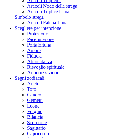
Articoli Triquetra
Articoli Nodo della strega
Articoli Triplice Luna
Simbolo strega
Articoli Falena Luna
Scegliere per intenzione
Protezione
Pace interiore
Portafortuna
Amore
Fiducia
Abbondanza
Risveglio spirituale
Armonizzazione
Segni zodiacali
Ariete
Toro
Cancro
Gemelli
Leone
Vergine
Bilancia
Scorpione
Sagittario
Capricorno