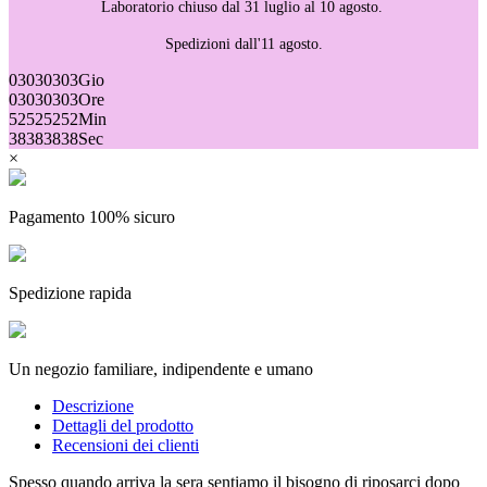
Laboratorio chiuso dal 31 luglio al 10 agosto.
Spedizioni dall'11 agosto.
03
03
03
03
Gio
03
03
03
03
Ore
52
52
52
52
Min
38
38
38
38
Sec
×
Pagamento 100% sicuro
Spedizione rapida
(1 recensione)
Un negozio familiare, indipendente e umano
Descrizione
Dettagli del prodotto
Recensioni dei clienti
Spesso quando arriva la sera sentiamo il bisogno di riposarci dopo