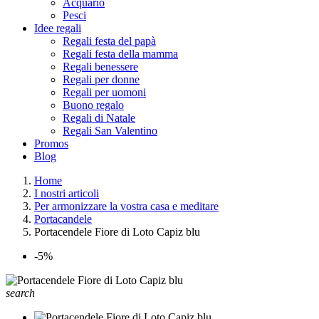
Acquario
Pesci
Idee regali
Regali festa del papà
Regali festa della mamma
Regali benessere
Regali per donne
Regali per uomoni
Buono regalo
Regali di Natale
Regali San Valentino
Promos
Blog
Home
I nostri articoli
Per armonizzare la vostra casa e meditare
Portacandele
Portacendele Fiore di Loto Capiz blu
-5%
search