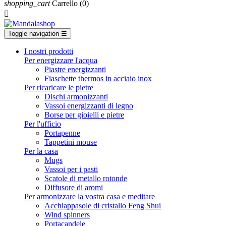
shopping_cart
Carrello
(0)

Toggle navigation
☰
I nostri prodotti
Per energizzare l'acqua
Piastre energizzanti
Fiaschette thermos in acciaio inox
Per ricaricare le pietre
Dischi armonizzanti
Vassoi energizzanti di legno
Borse per gioielli e pietre
Per l'ufficio
Portapenne
Tappetini mouse
Per la casa
Mugs
Vassoi per i pasti
Scatole di metallo rotonde
Diffusore di aromi
Per armonizzare la vostra casa e meditare
Acchiappasole di cristallo Feng Shui
Wind spinners
Portacandele