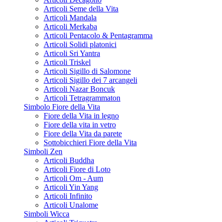
Articoli Seme della Vita
Articoli Mandala
Articoli Merkaba
Articoli Pentacolo & Pentagramma
Articoli Solidi platonici
Articoli Sri Yantra
Articoli Triskel
Articoli Sigillo di Salomone
Articoli Sigillo dei 7 arcangeli
Articoli Nazar Boncuk
Articoli Tetragrammaton
Simbolo Fiore della Vita
Fiore della Vita in legno
Fiore della vita in vetro
Fiore della Vita da parete
Sottobicchieri Fiore della Vita
Simboli Zen
Articoli Buddha
Articoli Fiore di Loto
Articoli Om - Aum
Articoli Yin Yang
Articoli Infinito
Articoli Unalome
Simboli Wicca