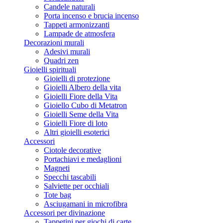
Candele naturali
Porta incenso e brucia incenso
Tappeti armonizzanti
Lampade de atmosfera
Decorazioni murali
Adesivi murali
Quadri zen
Gioielli spirituali
Gioielli di protezione
Gioielli Albero della vita
Gioielli Fiore della Vita
Gioiello Cubo di Metatron
Gioielli Seme della Vita
Gioielli Fiore di loto
Altri gioielli esoterici
Accessori
Ciotole decorative
Portachiavi e medaglioni
Magneti
Specchi tascabili
Salviette per occhiali
Tote bag
Asciugamani in microfibra
Accessori per divinazione
Tappetini per giochi di carte