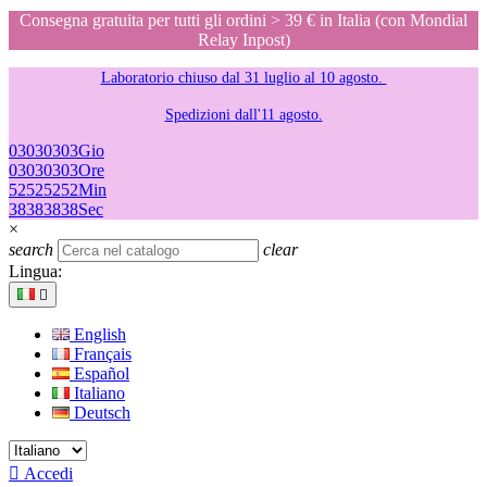
Consegna gratuita per tutti gli ordini > 39 € in Italia (con Mondial
Relay Inpost)
Laboratorio chiuso dal 31 luglio al 10 agosto.
Spedizioni dall'11 agosto.
03
03
03
03
Gio
03
03
03
03
Ore
52
52
52
52
Min
38
38
38
38
Sec
×
search
clear
Lingua:

English
Français
Español
Italiano
Deutsch

Accedi