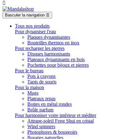

Basculer la navigation
☰
Tous nos produits
Pour dynamiser l'eau
Plaques dynamisantes
Bouteilles thermos en inox
Pour recharger les pierres
Disques harmonisants
Plateaux dynamisants en bois
Pochettes pour bijoux et pierres
Pour le bureau
Pots à crayons
Tapis de souris
Pour la maison
Mugs
Plateaux repas
Boites en métal rondes
Brûle parfum
Pour harmoniser votre intérieur et méditer
Attrape-soleil Feng Shui en cristal
Wind spinners
Photophores & bougeoirs
Bougies naturelles