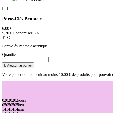


Porte-Clés Pentacle
6,00 €
5,70 €
Économisez 5%
TTC
Porte-clés Pentacle acrylique
Quantité

Ajouter au panier
Votre panier doit contenir au moins 10,00 € de produits pour pouvoir 
02
02
02
02
jours
05
05
05
05
heu
14
14
14
14
min