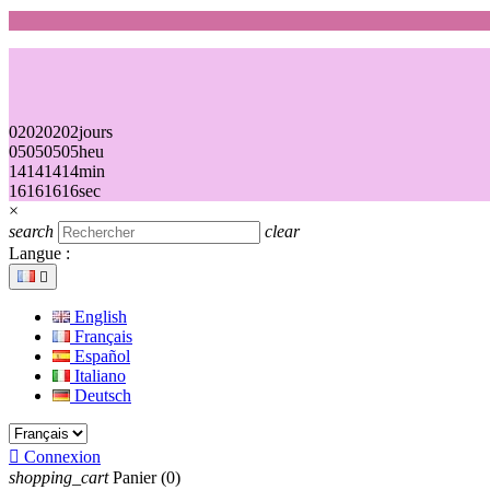
02
02
02
02
jours
05
05
05
05
heu
14
14
14
14
min
16
16
16
16
sec
×
search
clear
Langue :

English
Français
Español
Italiano
Deutsch

Connexion
shopping_cart
Panier
(0)