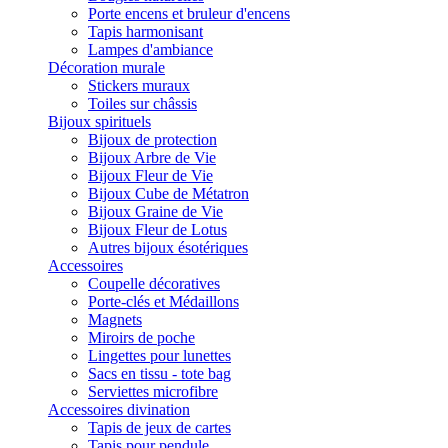
Porte encens et bruleur d'encens
Tapis harmonisant
Lampes d'ambiance
Décoration murale
Stickers muraux
Toiles sur châssis
Bijoux spirituels
Bijoux de protection
Bijoux Arbre de Vie
Bijoux Fleur de Vie
Bijoux Cube de Métatron
Bijoux Graine de Vie
Bijoux Fleur de Lotus
Autres bijoux ésotériques
Accessoires
Coupelle décoratives
Porte-clés et Médaillons
Magnets
Miroirs de poche
Lingettes pour lunettes
Sacs en tissu - tote bag
Serviettes microfibre
Accessoires divination
Tapis de jeux de cartes
Tapis pour pendule