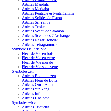
Articles Mandala
Articles Merkaba
Articles Pentacle & Pentagramme
Articles Solides de Platon
Articles Sri Yantra
Articles Triskel
Articles Sceau de Salomon
Articles Sceau des 7 Archanges
Articles Nazar Boncuk
Articles Tetragrammaton
Symbole Fleur de Vie
Fleur de Vie en bois
Fleur de Vie en verre
Fleur de Vie murale
Fleur de Vie sous verre
Symboles zen
Articles Bouddha zen
Articles Fleur de Lotus
Articles Om – Aum
Articles Yin Yang
Articles Infini
Articles Unalome
Symboles wicca
Articles Triquetra