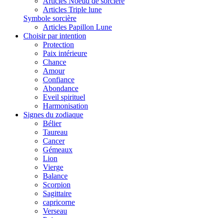
Articles Noeud de sorcière
Articles Triple lune
Symbole sorcière
Articles Papillon Lune
Choisir par intention
Protection
Paix intérieure
Chance
Amour
Confiance
Abondance
Eveil spirituel
Harmonisation
Signes du zodiaque
Bélier
Taureau
Cancer
Gémeaux
Lion
Vierge
Balance
Scorpion
Sagittaire
capricorne
Verseau