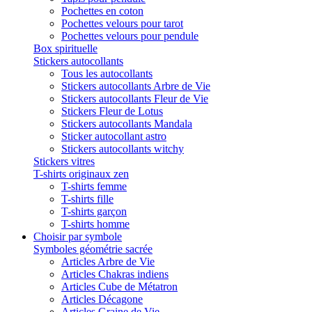
Pochettes en coton
Pochettes velours pour tarot
Pochettes velours pour pendule
Box spirituelle
Stickers autocollants
Tous les autocollants
Stickers autocollants Arbre de Vie
Stickers autocollants Fleur de Vie
Stickers Fleur de Lotus
Stickers autocollants Mandala
Sticker autocollant astro
Stickers autocollants witchy
Stickers vitres
T-shirts originaux zen
T-shirts femme
T-shirts fille
T-shirts garçon
T-shirts homme
Choisir par symbole
Symboles géométrie sacrée
Articles Arbre de Vie
Articles Chakras indiens
Articles Cube de Métatron
Articles Décagone
Articles Graine de Vie