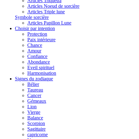
Articles Triquetra
Articles Noeud de sorcière
Articles Triple lune
Symbole sorcière
Articles Papillon Lune
Choisir par intention
Protection
Paix intérieure
Chance
Amour
Confiance
Abondance
Eveil spirituel
Harmonisation
Signes du zodiaque
Bélier
Taureau
Cancer
Gémeaux
Lion
Vierge
Balance
Scorpion
Sagittaire
capricorne