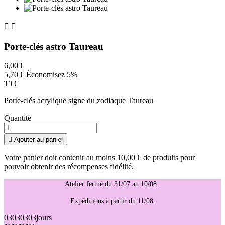


Porte-clés astro Taureau
6,00 €
5,70 €
Économisez 5%
TTC
Porte-clés acrylique signe du zodiaque Taureau
Quantité

Ajouter au panier
Votre panier doit contenir au moins 10,00 € de produits pour
pouvoir obtenir des récompenses fidélité.
Atelier fermé du 31/07 au 10/08.
Expéditions à partir du 11/08.
03
03
03
03
jours