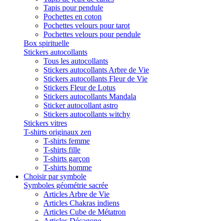
Tapis pour pendule
Pochettes en coton
Pochettes velours pour tarot
Pochettes velours pour pendule
Box spirituelle
Stickers autocollants
Tous les autocollants
Stickers autocollants Arbre de Vie
Stickers autocollants Fleur de Vie
Stickers Fleur de Lotus
Stickers autocollants Mandala
Sticker autocollant astro
Stickers autocollants witchy
Stickers vitres
T-shirts originaux zen
T-shirts femme
T-shirts fille
T-shirts garçon
T-shirts homme
Choisir par symbole
Symboles géométrie sacrée
Articles Arbre de Vie
Articles Chakras indiens
Articles Cube de Métatron
Articles Décagone