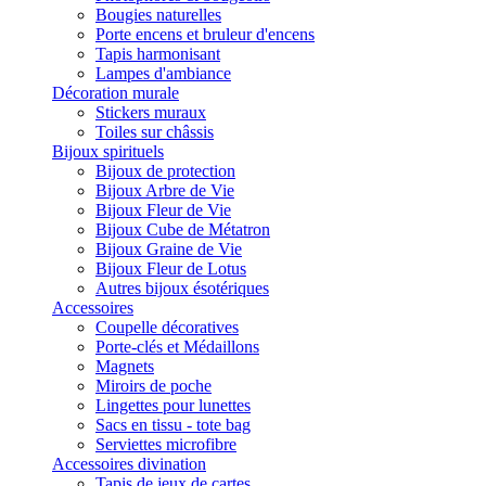
Bougies naturelles
Porte encens et bruleur d'encens
Tapis harmonisant
Lampes d'ambiance
Décoration murale
Stickers muraux
Toiles sur châssis
Bijoux spirituels
Bijoux de protection
Bijoux Arbre de Vie
Bijoux Fleur de Vie
Bijoux Cube de Métatron
Bijoux Graine de Vie
Bijoux Fleur de Lotus
Autres bijoux ésotériques
Accessoires
Coupelle décoratives
Porte-clés et Médaillons
Magnets
Miroirs de poche
Lingettes pour lunettes
Sacs en tissu - tote bag
Serviettes microfibre
Accessoires divination
Tapis de jeux de cartes