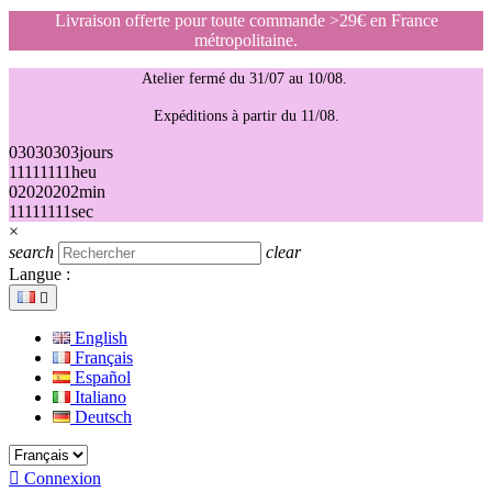
Livraison offerte pour toute commande >29€ en France
métropolitaine.
Atelier fermé du 31/07 au 10/08.
Expéditions à partir du 11/08.
03
03
03
03
jours
11
11
11
11
heu
02
02
02
02
min
11
11
11
11
sec
×
search
clear
Langue :

English
Français
Español
Italiano
Deutsch

Connexion