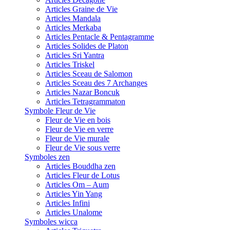
Articles Graine de Vie
Articles Mandala
Articles Merkaba
Articles Pentacle & Pentagramme
Articles Solides de Platon
Articles Sri Yantra
Articles Triskel
Articles Sceau de Salomon
Articles Sceau des 7 Archanges
Articles Nazar Boncuk
Articles Tetragrammaton
Symbole Fleur de Vie
Fleur de Vie en bois
Fleur de Vie en verre
Fleur de Vie murale
Fleur de Vie sous verre
Symboles zen
Articles Bouddha zen
Articles Fleur de Lotus
Articles Om – Aum
Articles Yin Yang
Articles Infini
Articles Unalome
Symboles wicca