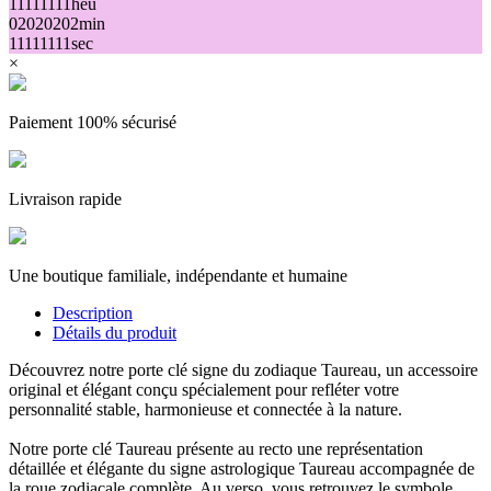
11
11
11
11
heu
02
02
02
02
min
11
11
11
11
sec
×
Paiement 100% sécurisé
Livraison rapide
Une boutique familiale, indépendante et humaine
Description
Détails du produit
Découvrez notre porte clé signe du zodiaque Taureau, un accessoire
original et élégant conçu spécialement pour refléter votre
personnalité stable, harmonieuse et connectée à la nature.
Notre porte clé Taureau présente au recto une représentation
détaillée et élégante du signe astrologique Taureau accompagnée de
la roue zodiacale complète. Au verso, vous retrouvez le symbole