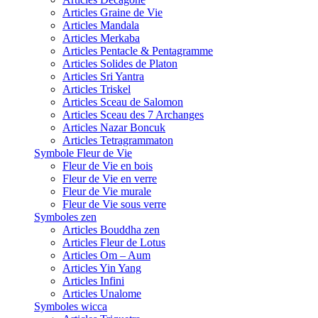
Articles Graine de Vie
Articles Mandala
Articles Merkaba
Articles Pentacle & Pentagramme
Articles Solides de Platon
Articles Sri Yantra
Articles Triskel
Articles Sceau de Salomon
Articles Sceau des 7 Archanges
Articles Nazar Boncuk
Articles Tetragrammaton
Symbole Fleur de Vie
Fleur de Vie en bois
Fleur de Vie en verre
Fleur de Vie murale
Fleur de Vie sous verre
Symboles zen
Articles Bouddha zen
Articles Fleur de Lotus
Articles Om – Aum
Articles Yin Yang
Articles Infini
Articles Unalome
Symboles wicca