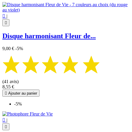

|

Disque harmonisant Fleur de...
9,00 €
-5%
(41 avis)
8,55 €

Ajouter au panier
-5%

|
