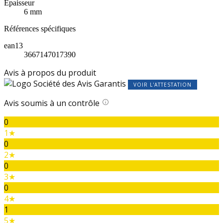
Epaisseur
6 mm
Références spécifiques
ean13
3667147017390
Avis à propos du produit
VOIR L'ATTESTATION
Avis soumis à un contrôle
0
1★
0
2★
0
3★
0
4★
1
5★