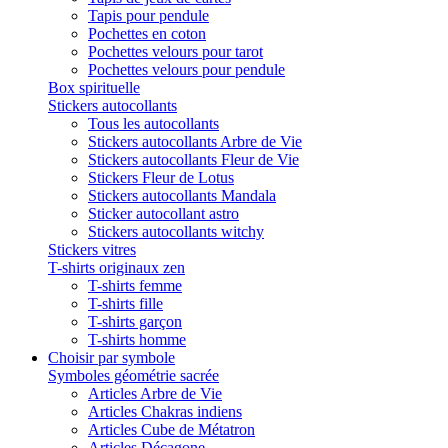
Tapis pour pendule
Pochettes en coton
Pochettes velours pour tarot
Pochettes velours pour pendule
Box spirituelle
Stickers autocollants
Tous les autocollants
Stickers autocollants Arbre de Vie
Stickers autocollants Fleur de Vie
Stickers Fleur de Lotus
Stickers autocollants Mandala
Sticker autocollant astro
Stickers autocollants witchy
Stickers vitres
T-shirts originaux zen
T-shirts femme
T-shirts fille
T-shirts garçon
T-shirts homme
Choisir par symbole
Symboles géométrie sacrée
Articles Arbre de Vie
Articles Chakras indiens
Articles Cube de Métatron
Articles Décagone