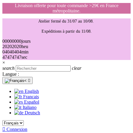
Livraison offerte pour toute commande >29€ en France
métropolitaine.
Atelier fermé du 31/07 au 10/08.
Expéditions à partir du 11/08.
00
00
00
00
jours
20
20
20
20
heu
04
04
04
04
min
47
47
47
47
sec
×
search
clear
Langue :

English
Français
Español
Italiano
Deutsch

Connexion