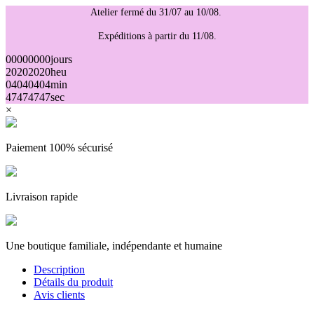
Atelier fermé du 31/07 au 10/08.
Expéditions à partir du 11/08.
00
00
00
00
jours
20
20
20
20
heu
04
04
04
04
min
47
47
47
47
sec
×
Paiement 100% sécurisé
Livraison rapide
Une boutique familiale, indépendante et humaine
Description
Détails du produit
Avis clients