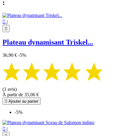
:

|

Plateau dynamisant Triskel...
36,90 €
-5%
(1 avis)
À partir de
35,06 €

Ajouter au panier
-5%

|
