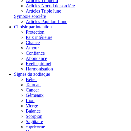
Articles Triquetra
Articles Noeud de sorcière
Articles Triple lune
Symbole sorcière
Articles Papillon Lune
Choisir par intention
Protection
Paix intérieure
Chance
Amour
Confiance
Abondance
Eveil spirituel
Harmonisation
Signes du zodiaque
Bélier
Taureau
Cancer
Gémeaux
Lion
Vierge
Balance
Scorpion
Sagittaire
capricorne