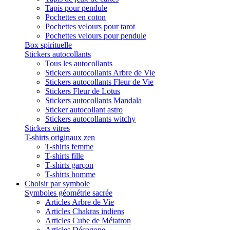
Tapis pour pendule
Pochettes en coton
Pochettes velours pour tarot
Pochettes velours pour pendule
Box spirituelle
Stickers autocollants
Tous les autocollants
Stickers autocollants Arbre de Vie
Stickers autocollants Fleur de Vie
Stickers Fleur de Lotus
Stickers autocollants Mandala
Sticker autocollant astro
Stickers autocollants witchy
Stickers vitres
T-shirts originaux zen
T-shirts femme
T-shirts fille
T-shirts garçon
T-shirts homme
Choisir par symbole
Symboles géométrie sacrée
Articles Arbre de Vie
Articles Chakras indiens
Articles Cube de Métatron
Articles Décagone