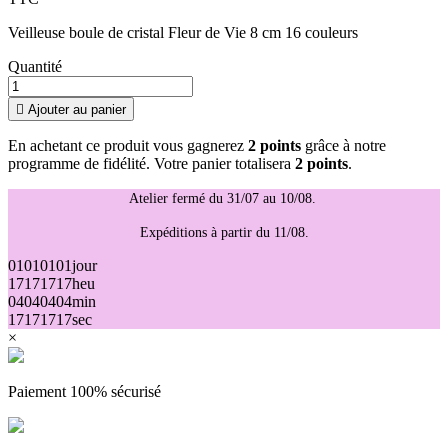
Veilleuse boule de cristal Fleur de Vie 8 cm 16 couleurs
Quantité

Ajouter au panier
En achetant ce produit vous gagnerez
2 points
grâce à notre
programme de fidélité. Votre panier totalisera
2 points
.
Atelier fermé du 31/07 au 10/08.
Expéditions à partir du 11/08.
01
01
01
01
jour
17
17
17
17
heu
04
04
04
04
min
17
17
17
17
sec
×
Paiement 100% sécurisé