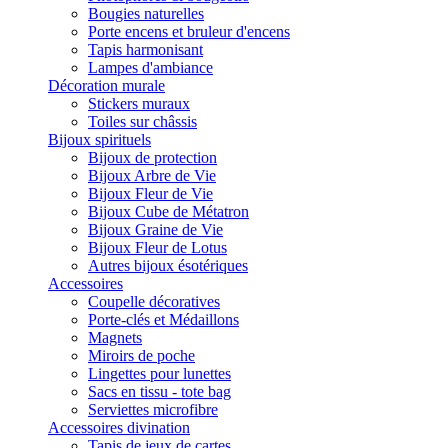
Bougies naturelles
Porte encens et bruleur d'encens
Tapis harmonisant
Lampes d'ambiance
Décoration murale
Stickers muraux
Toiles sur châssis
Bijoux spirituels
Bijoux de protection
Bijoux Arbre de Vie
Bijoux Fleur de Vie
Bijoux Cube de Métatron
Bijoux Graine de Vie
Bijoux Fleur de Lotus
Autres bijoux ésotériques
Accessoires
Coupelle décoratives
Porte-clés et Médaillons
Magnets
Miroirs de poche
Lingettes pour lunettes
Sacs en tissu - tote bag
Serviettes microfibre
Accessoires divination
Tapis de jeux de cartes