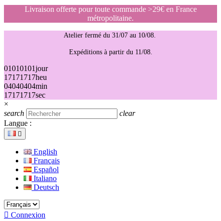
Livraison offerte pour toute commande >29€ en France
métropolitaine.
Atelier fermé du 31/07 au 10/08.
Expéditions à partir du 11/08.
01
01
01
01
jour
17
17
17
17
heu
04
04
04
04
min
17
17
17
17
sec
×
search
clear
Langue :

English
Français
Español
Italiano
Deutsch

Connexion