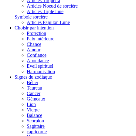
Articles Triquetra
Articles Noeud de sorcière
Articles Triple lune
Symbole sorcière
Articles Papillon Lune
Choisir par intention
Protection
Paix intérieure
Chance
Amour
Confiance
Abondance
Eveil spirituel
Harmonisation
Signes du zodiaque
Bélier
Taureau
Cancer
Gémeaux
Lion
Vierge
Balance
Scorpion
Sagittaire
capricorne