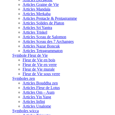
Articles Graine de Vie
Articles Mandala
Articles Merkaba
Articles Pentacle & Pentagramme
Articles Solides de Platon
Articles Sri Yantra
Articles Triskel
Articles Sceau de Salomon
Articles Sceau des 7 Archanges
Articles Nazar Boncuk
Articles Tetragrammaton
Symbole Fleur de Vie
Fleur de Vie en bois
Fleur de Vie en verre
Fleur de Vie murale
Fleur de Vie sous verre
Symboles zen
Articles Bouddha zen
Articles Fleur de Lotus
Articles Om – Aum
Articles Yin Yang
Articles Infini
Articles Unalome
Symboles wicca