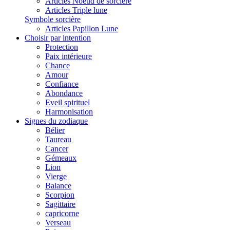
Articles Noeud de sorcière
Articles Triple lune
Symbole sorcière
Articles Papillon Lune
Choisir par intention
Protection
Paix intérieure
Chance
Amour
Confiance
Abondance
Eveil spirituel
Harmonisation
Signes du zodiaque
Bélier
Taureau
Cancer
Gémeaux
Lion
Vierge
Balance
Scorpion
Sagittaire
capricorne
Verseau