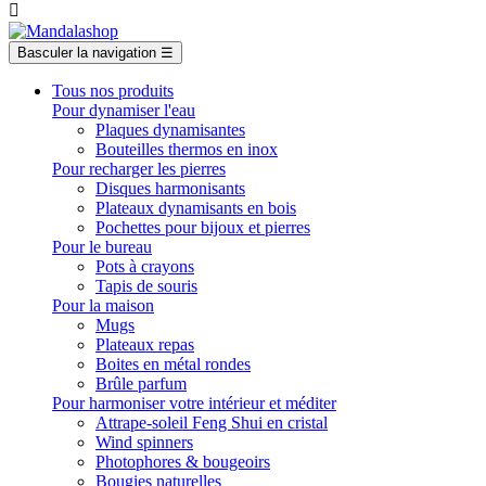

Basculer la navigation
☰
Tous nos produits
Pour dynamiser l'eau
Plaques dynamisantes
Bouteilles thermos en inox
Pour recharger les pierres
Disques harmonisants
Plateaux dynamisants en bois
Pochettes pour bijoux et pierres
Pour le bureau
Pots à crayons
Tapis de souris
Pour la maison
Mugs
Plateaux repas
Boites en métal rondes
Brûle parfum
Pour harmoniser votre intérieur et méditer
Attrape-soleil Feng Shui en cristal
Wind spinners
Photophores & bougeoirs
Bougies naturelles