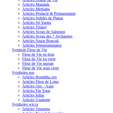
Articles Mandala
Articles Merkaba
Articles Pentacle & Pentagramme
Articles Solides de Platon
Articles Sri Yantra
Articles Triskel
Articles Sceau de Salomon
Articles Sceau des 7 Archanges
Articles Nazar Boncuk
Articles Tetragrammaton
Symbole Fleur de Vie
Fleur de Vie en bois
Fleur de Vie en verre
Fleur de Vie murale
Fleur de Vie sous verre
Symboles zen
Articles Bouddha zen
Articles Fleur de Lotus
Articles Om – Aum
Articles Yin Yang
Articles Infini
Articles Unalome
Symboles wicca
Articles Triquetra