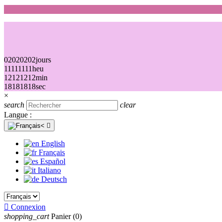
02
02
02
02
jours
11
11
11
11
heu
12
12
12
12
min
18
18
18
18
sec
×
search
clear
Langue :

English
Français
Español
Italiano
Deutsch

Connexion
shopping_cart
Panier
(0)