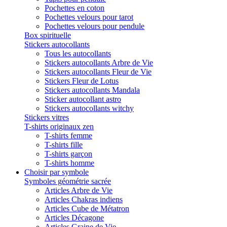
Pochettes en coton
Pochettes velours pour tarot
Pochettes velours pour pendule
Box spirituelle
Stickers autocollants
Tous les autocollants
Stickers autocollants Arbre de Vie
Stickers autocollants Fleur de Vie
Stickers Fleur de Lotus
Stickers autocollants Mandala
Sticker autocollant astro
Stickers autocollants witchy
Stickers vitres
T-shirts originaux zen
T-shirts femme
T-shirts fille
T-shirts garçon
T-shirts homme
Choisir par symbole
Symboles géométrie sacrée
Articles Arbre de Vie
Articles Chakras indiens
Articles Cube de Métatron
Articles Décagone
Articles Graine de Vie