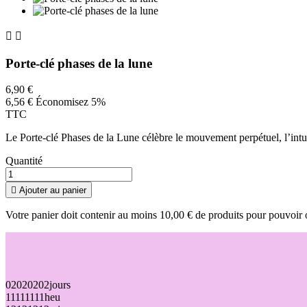


Porte-clé phases de la lune
6,90 €
6,56 €
Économisez 5%
TTC
Le Porte-clé Phases de la Lune célèbre le mouvement perpétuel, l’intui
Quantité

Ajouter au panier
Votre panier doit contenir au moins 10,00 € de produits pour pouvoir 
02
02
02
02
jours
11
11
11
11
heu