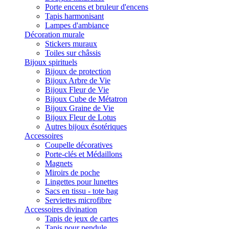
Porte encens et bruleur d'encens
Tapis harmonisant
Lampes d'ambiance
Décoration murale
Stickers muraux
Toiles sur châssis
Bijoux spirituels
Bijoux de protection
Bijoux Arbre de Vie
Bijoux Fleur de Vie
Bijoux Cube de Métatron
Bijoux Graine de Vie
Bijoux Fleur de Lotus
Autres bijoux ésotériques
Accessoires
Coupelle décoratives
Porte-clés et Médaillons
Magnets
Miroirs de poche
Lingettes pour lunettes
Sacs en tissu - tote bag
Serviettes microfibre
Accessoires divination
Tapis de jeux de cartes
Tapis pour pendule