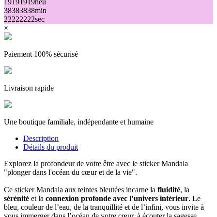
19
19
19
19
heu
38
38
38
38
min
22
22
22
22
sec
×
Paiement 100% sécurisé
Livraison rapide
Une boutique familiale, indépendante et humaine
Description
Détails du produit
Explorez la profondeur de votre être avec le sticker Mandala
"plonger dans l'océan du cœur et de la vie".
Ce sticker Mandala aux teintes bleutées incarne la
fluidité
, la
sérénité
et la
connexion profonde avec l’univers intérieur
. Le
bleu, couleur de l’eau, de la tranquillité et de l’infini, vous invite à
vous immerger dans l’océan de votre cœur, à écouter la sagesse