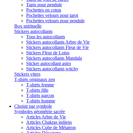
Tapis pour pendule
Pochettes en coton
Pochettes velours pour tarot
Pochettes velours pour pendule
Box spirituelle
Stickers autocollants
Tous les autocollants
Stickers autocollants Arbre de Vie
Stickers autocollants Fleur de Vie
Stickers Fleur de Lotus
Stickers autocollants Mandala
Sticker autocollant astro
Stickers autocollants witchy
Stickers vitres
T-shirts originaux zen
T-shirts femme
T-shirts fille
T-shirts garçon
T-shirts homme
Choisir par symbole
Symboles géométrie sacrée
Articles Arbre de Vie
Articles Chakras indiens
Articles Cube de Métatron
Articles Décagone