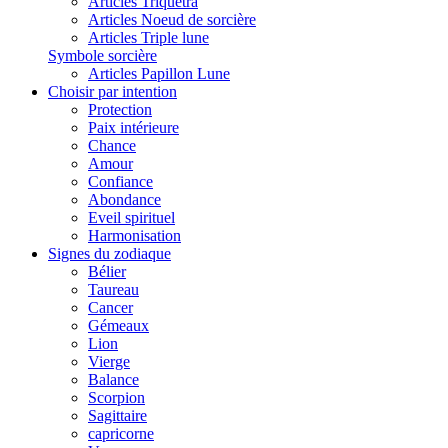
Articles Triquetra
Articles Noeud de sorcière
Articles Triple lune
Symbole sorcière
Articles Papillon Lune
Choisir par intention
Protection
Paix intérieure
Chance
Amour
Confiance
Abondance
Eveil spirituel
Harmonisation
Signes du zodiaque
Bélier
Taureau
Cancer
Gémeaux
Lion
Vierge
Balance
Scorpion
Sagittaire
capricorne