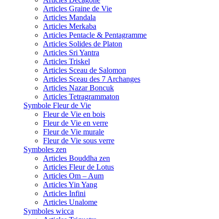
Articles Graine de Vie
Articles Mandala
Articles Merkaba
Articles Pentacle & Pentagramme
Articles Solides de Platon
Articles Sri Yantra
Articles Triskel
Articles Sceau de Salomon
Articles Sceau des 7 Archanges
Articles Nazar Boncuk
Articles Tetragrammaton
Symbole Fleur de Vie
Fleur de Vie en bois
Fleur de Vie en verre
Fleur de Vie murale
Fleur de Vie sous verre
Symboles zen
Articles Bouddha zen
Articles Fleur de Lotus
Articles Om – Aum
Articles Yin Yang
Articles Infini
Articles Unalome
Symboles wicca