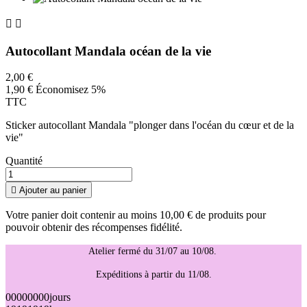


Autocollant Mandala océan de la vie
2,00 €
1,90 €
Économisez 5%
TTC
Sticker autocollant Mandala "plonger dans l'océan du cœur et de la
vie"
Quantité

Ajouter au panier
Votre panier doit contenir au moins 10,00 € de produits pour
pouvoir obtenir des récompenses fidélité.
Atelier fermé du 31/07 au 10/08.
Expéditions à partir du 11/08.
00
00
00
00
jours