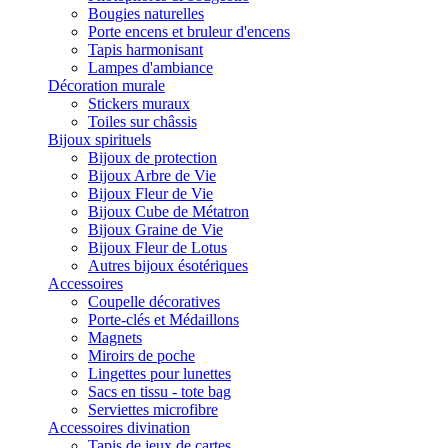
Bougies naturelles
Porte encens et bruleur d'encens
Tapis harmonisant
Lampes d'ambiance
Décoration murale
Stickers muraux
Toiles sur châssis
Bijoux spirituels
Bijoux de protection
Bijoux Arbre de Vie
Bijoux Fleur de Vie
Bijoux Cube de Métatron
Bijoux Graine de Vie
Bijoux Fleur de Lotus
Autres bijoux ésotériques
Accessoires
Coupelle décoratives
Porte-clés et Médaillons
Magnets
Miroirs de poche
Lingettes pour lunettes
Sacs en tissu - tote bag
Serviettes microfibre
Accessoires divination
Tapis de jeux de cartes