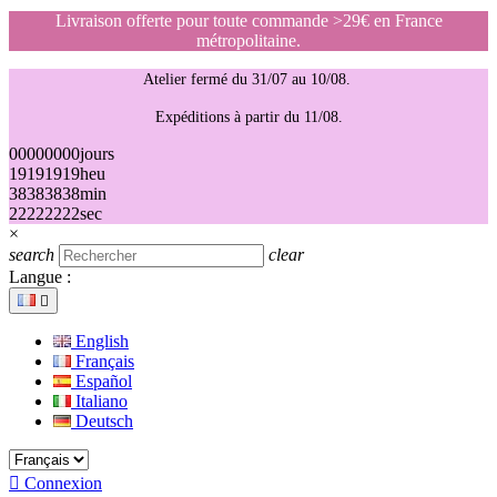
Livraison offerte pour toute commande >29€ en France
métropolitaine.
Atelier fermé du 31/07 au 10/08.
Expéditions à partir du 11/08.
00
00
00
00
jours
19
19
19
19
heu
38
38
38
38
min
22
22
22
22
sec
×
search
clear
Langue :

English
Français
Español
Italiano
Deutsch

Connexion