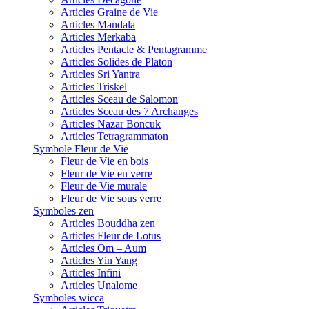
Articles Graine de Vie
Articles Mandala
Articles Merkaba
Articles Pentacle & Pentagramme
Articles Solides de Platon
Articles Sri Yantra
Articles Triskel
Articles Sceau de Salomon
Articles Sceau des 7 Archanges
Articles Nazar Boncuk
Articles Tetragrammaton
Symbole Fleur de Vie
Fleur de Vie en bois
Fleur de Vie en verre
Fleur de Vie murale
Fleur de Vie sous verre
Symboles zen
Articles Bouddha zen
Articles Fleur de Lotus
Articles Om – Aum
Articles Yin Yang
Articles Infini
Articles Unalome
Symboles wicca