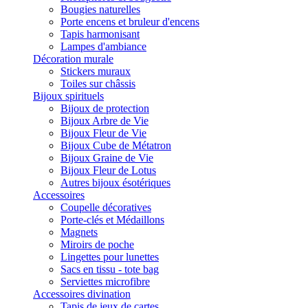
Bougies naturelles
Porte encens et bruleur d'encens
Tapis harmonisant
Lampes d'ambiance
Décoration murale
Stickers muraux
Toiles sur châssis
Bijoux spirituels
Bijoux de protection
Bijoux Arbre de Vie
Bijoux Fleur de Vie
Bijoux Cube de Métatron
Bijoux Graine de Vie
Bijoux Fleur de Lotus
Autres bijoux ésotériques
Accessoires
Coupelle décoratives
Porte-clés et Médaillons
Magnets
Miroirs de poche
Lingettes pour lunettes
Sacs en tissu - tote bag
Serviettes microfibre
Accessoires divination
Tapis de jeux de cartes