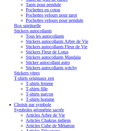
Tapis pour pendule
Pochettes en coton
Pochettes velours pour tarot
Pochettes velours pour pendule
Box spirituelle
Stickers autocollants
Tous les autocollants
Stickers autocollants Arbre de Vie
Stickers autocollants Fleur de Vie
Stickers Fleur de Lotus
Stickers autocollants Mandala
Sticker autocollant astro
Stickers autocollants witchy
Stickers vitres
T-shirts originaux zen
T-shirts femme
T-shirts fille
T-shirts garçon
T-shirts homme
Choisir par symbole
Symboles géométrie sacrée
Articles Arbre de Vie
Articles Chakras indiens
Articles Cube de Métatron
Articles Décagone