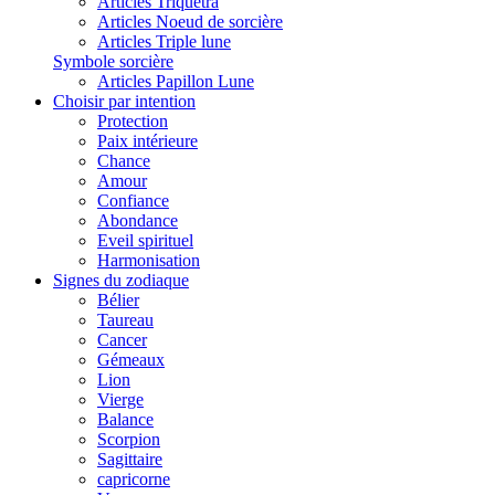
Articles Triquetra
Articles Noeud de sorcière
Articles Triple lune
Symbole sorcière
Articles Papillon Lune
Choisir par intention
Protection
Paix intérieure
Chance
Amour
Confiance
Abondance
Eveil spirituel
Harmonisation
Signes du zodiaque
Bélier
Taureau
Cancer
Gémeaux
Lion
Vierge
Balance
Scorpion
Sagittaire
capricorne