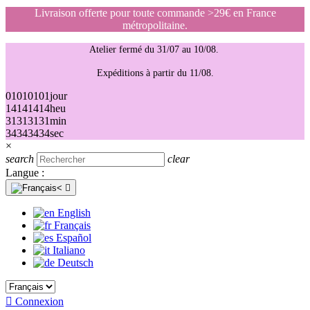
Livraison offerte pour toute commande >29€ en France
métropolitaine.
Atelier fermé du 31/07 au 10/08.
Expéditions à partir du 11/08.
01
01
01
01
jour
14
14
14
14
heu
31
31
31
31
min
34
34
34
34
sec
×
search
clear
Langue :

English
Français
Español
Italiano
Deutsch

Connexion