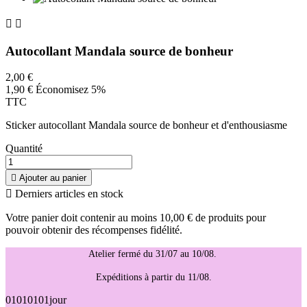


Autocollant Mandala source de bonheur
2,00 €
1,90 €
Économisez 5%
TTC
Sticker autocollant Mandala source de bonheur et d'enthousiasme
Quantité

Ajouter au panier

Derniers articles en stock
Votre panier doit contenir au moins 10,00 € de produits pour
pouvoir obtenir des récompenses fidélité.
Atelier fermé du 31/07 au 10/08.
Expéditions à partir du 11/08.
01
01
01
01
jour