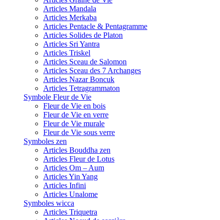
Articles Mandala
Articles Merkaba
Articles Pentacle & Pentagramme
Articles Solides de Platon
Articles Sri Yantra
Articles Triskel
Articles Sceau de Salomon
Articles Sceau des 7 Archanges
Articles Nazar Boncuk
Articles Tetragrammaton
Symbole Fleur de Vie
Fleur de Vie en bois
Fleur de Vie en verre
Fleur de Vie murale
Fleur de Vie sous verre
Symboles zen
Articles Bouddha zen
Articles Fleur de Lotus
Articles Om – Aum
Articles Yin Yang
Articles Infini
Articles Unalome
Symboles wicca
Articles Triquetra