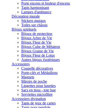
Porte encens et bruleur d'encens
Tapis harmonisant
Lampes d'ambiance
Décoration murale
Stickers muraux
Toiles sur châssis
Bijoux spirituels
Bijoux de protection
Bijoux Arbre de Vie
Bijoux Fleur de Vie
Bijoux Cube de Métatron
Bijoux Graine de Vie
Bijoux Fleur de Lotus
Autres bijoux ésotériques
Accessoires
Coupelle décoratives
Porte-clés et Médaillons
Magnets
Miroirs de poche
Lingettes pour lunettes
Sacs en tissu - tote bag
Serviettes microfibre
Accessoires divination
Tapis de jeux de cartes
Tapis pour pendule