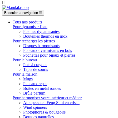

Basculer la navigation
☰
Tous nos produits
Pour dynamiser l'eau
Plaques dynamisantes
Bouteilles thermos en inox
Pour recharger les pierres
Disques harmonisants
Plateaux dynamisants en bois
Pochettes pour bijoux et pierres
Pour le bureau
Pots à crayons
Tapis de souris
Pour la maison
Mugs
Plateaux repas
Boites en métal rondes
Brûle parfum
Pour harmoniser votre intérieur et méditer
Attrape-soleil Feng Shui en cristal
Wind spinners
Photophores & bougeoirs
Bougies naturelles