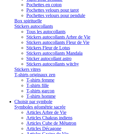
Pochettes en coton
Pochettes velours pour tarot
Pochettes velours pour pendule
Box spirituelle
Stickers autocollants
Tous les autocollants
Stickers autocollants Arbre de Vie
Stickers autocollants Fleur de Vie
Stickers Fleur de Lotus
Stickers autocollants Mandala
Sticker autocollant astro
Stickers autocollants witchy
Stickers vitres
T-shirts originaux zen
T-shirts femme
T-shirts fille
T-shirts garçon
T-shirts homme
Choisir par symbole
Symboles géométrie sacrée
Articles Arbre de Vie
Articles Chakras indiens
Articles Cube de Métatron
Articles Décagone
Articles Graine de Vie