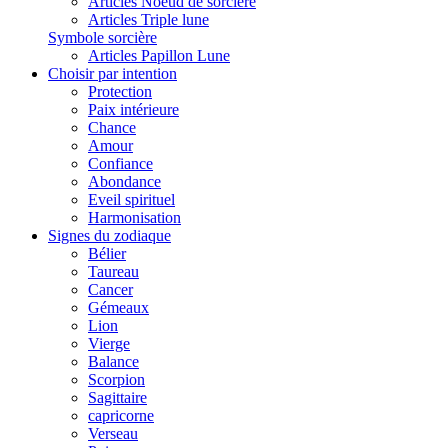
Articles Noeud de sorcière
Articles Triple lune
Symbole sorcière
Articles Papillon Lune
Choisir par intention
Protection
Paix intérieure
Chance
Amour
Confiance
Abondance
Eveil spirituel
Harmonisation
Signes du zodiaque
Bélier
Taureau
Cancer
Gémeaux
Lion
Vierge
Balance
Scorpion
Sagittaire
capricorne
Verseau