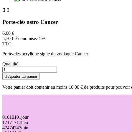


Porte-clés astro Cancer
6,00 €
5,70 €
Économisez 5%
TTC
Porte-clés acrylique signe du zodiaque Cancer
Quantité

Ajouter au panier
Votre panier doit contenir au moins 10,00 € de produits pour pouvoir 
01
01
01
01
jour
17
17
17
17
heu
47
47
47
47
min