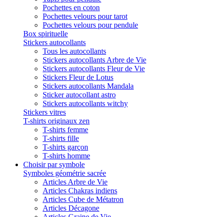
Pochettes en coton
Pochettes velours pour tarot
Pochettes velours pour pendule
Box spirituelle
Stickers autocollants
Tous les autocollants
Stickers autocollants Arbre de Vie
Stickers autocollants Fleur de Vie
Stickers Fleur de Lotus
Stickers autocollants Mandala
Sticker autocollant astro
Stickers autocollants witchy
Stickers vitres
T-shirts originaux zen
T-shirts femme
T-shirts fille
T-shirts garçon
T-shirts homme
Choisir par symbole
Symboles géométrie sacrée
Articles Arbre de Vie
Articles Chakras indiens
Articles Cube de Métatron
Articles Décagone
Articles Graine de Vie