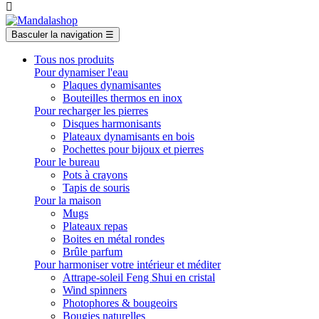

Basculer la navigation
☰
Tous nos produits
Pour dynamiser l'eau
Plaques dynamisantes
Bouteilles thermos en inox
Pour recharger les pierres
Disques harmonisants
Plateaux dynamisants en bois
Pochettes pour bijoux et pierres
Pour le bureau
Pots à crayons
Tapis de souris
Pour la maison
Mugs
Plateaux repas
Boites en métal rondes
Brûle parfum
Pour harmoniser votre intérieur et méditer
Attrape-soleil Feng Shui en cristal
Wind spinners
Photophores & bougeoirs
Bougies naturelles