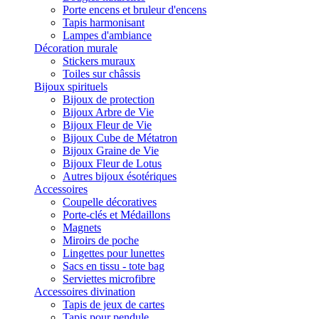
Porte encens et bruleur d'encens
Tapis harmonisant
Lampes d'ambiance
Décoration murale
Stickers muraux
Toiles sur châssis
Bijoux spirituels
Bijoux de protection
Bijoux Arbre de Vie
Bijoux Fleur de Vie
Bijoux Cube de Métatron
Bijoux Graine de Vie
Bijoux Fleur de Lotus
Autres bijoux ésotériques
Accessoires
Coupelle décoratives
Porte-clés et Médaillons
Magnets
Miroirs de poche
Lingettes pour lunettes
Sacs en tissu - tote bag
Serviettes microfibre
Accessoires divination
Tapis de jeux de cartes
Tapis pour pendule