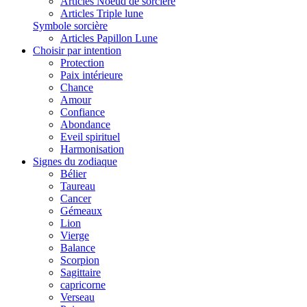
Articles Noeud de sorcière
Articles Triple lune
Symbole sorcière
Articles Papillon Lune
Choisir par intention
Protection
Paix intérieure
Chance
Amour
Confiance
Abondance
Eveil spirituel
Harmonisation
Signes du zodiaque
Bélier
Taureau
Cancer
Gémeaux
Lion
Vierge
Balance
Scorpion
Sagittaire
capricorne
Verseau