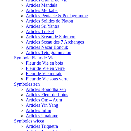
Articles Mandala
Articles Merkaba
Articles Pentacle & Pentagramme
Articles Solides de Platon
Articles Sri Yantra
Articles Triskel
Articles Sceau de Salomon
Articles Sceau des 7 Archanges
Articles Nazar Boncuk
Articles Tetragrammaton
Symbole Fleur de Vie
Fleur de Vie en bois
Fleur de Vie en verre
Fleur de Vie murale
Fleur de Vie sous verre
Symboles zen
Articles Bouddha zen
Articles Fleur de Lotus
Articles Om – Aum
Articles Yin Yang
Articles Infini
Articles Unalome
Symboles wicca
Articles Triquetra