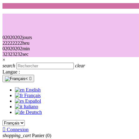
02
02
02
02
jours
22
22
22
22
heu
02
02
02
02
min
32
32
32
32
sec
×
search
clear
Langue :

English
Français
Español
Italiano
Deutsch

Connexion
shopping_cart
Panier
(0)