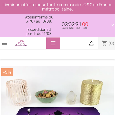
Livraison offerte pour toute commande >29€ en France
métropolitaine.
Atelier fermé du
31/07 au 10/08.
03
02
30
59
×
jours
heu
min
sec
Expéditions à
partir du 11/08.
Basculer
☰
shopping_cart


(0)
la
navigation
-5%