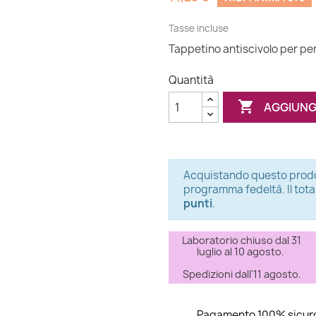
Tasse incluse
Tappetino antiscivolo per pe
Quantità

AGGIUNG
Acquistando questo prodo
programma fedeltà. Il tota
punti
.
Laboratorio chiuso dal 31
luglio al 10 agosto.
Spedizioni dall'11 agosto.
Pagamento 100% sicur