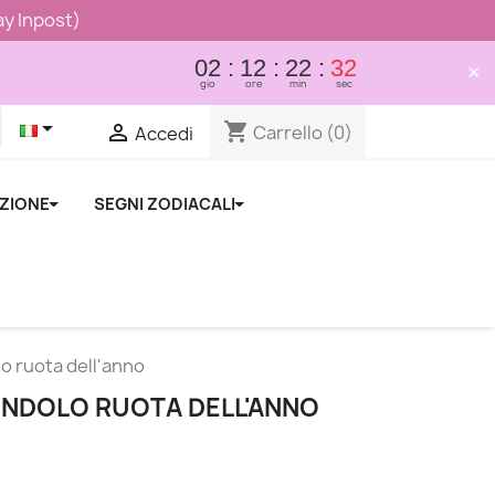
lay Inpost)
02
12
22
32
×
gio
ore
min
sec

shopping_cart

Carrello
(0)
Accedi
NZIONE
SEGNI ZODIACALI
o ruota dell'anno
ENDOLO RUOTA DELL'ANNO