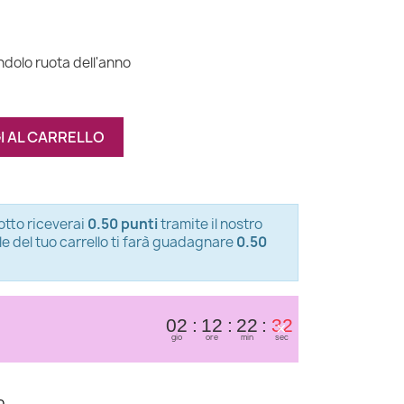
ndolo ruota dell'anno
I AL CARRELLO
tto riceverai
0.50 punti
tramite il nostro
le del tuo carrello ti farà guadagnare
0.50
×
02
12
22
32
gio
ore
min
sec
o