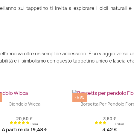
dell'anno sul tappetino ti invita a esplorare i cicli naturali 
dell'anno va oltre un semplice accessorio. È un viaggio verso 
tabilità e il simbolismo con questo tappetino unico e lascia 
-5%
|
|




Ciondolo Wicca
Borsetta Per Pendolo Fiore
20,50 €
3,60 €
A partire da
19,48 €
3,42 €