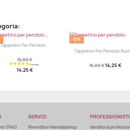
egoria:
%
-5%
|


Tappetino Per Pendolo...
|


Tappetino Per Pendolo Ruota
15,00 €
14,25 €
15,00 €
14,25 €
I
SERVIZI
PROFESSIONISTI
ti (FAQ)
Rivenditori Mandalashop
Vendita ai professio