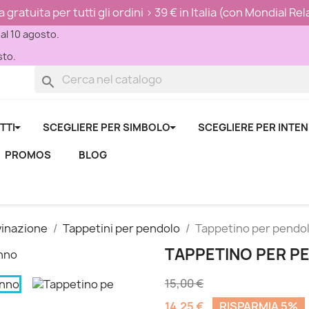
ratuita per tutti gli ordini > 39 € in Italia (con Mondial Re
 al 10 agosto.
sto.
search
TTI
SCEGLIERE PER SIMBOLO
SCEGLIERE PER INTE
PROMOS
BLOG
vinazione
Tappetini per pendolo
Tappetino per pendol
TAPPETINO PER P
15,00 €
14,25 €
RISPARMIA 5%