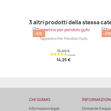
3 altri prodotti della stessa cat
-5%
-5
|


Tappetino Per Pendolo Gufo
15,00 €
14,25 €
CHI SIAMO
INFORMAZION
Informazioni legali
Domande frequen