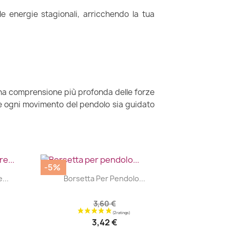
e le energie stagionali, arricchendo la tua
una comprensione più profonda delle forze
che ogni movimento del pendolo sia guidato
-5%
|


...
Borsetta Per Pendolo...
3,60 €
3,42 €