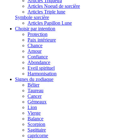
Articles Triquetra
Articles Noeud de sorcière
Articles Triple lune
Symbole sorcière
Articles Papillon Lune
Choisir par intention
Protection
Paix intérieure
Chance
Amour
Confiance
Abondance
Eveil spirituel
Harmonisation
Signes du zodiaque
Bélier
Taureau
Cancer
Gémeaux
Lion
Vierge
Balance
Scorpion
Sagittaire
capricorne