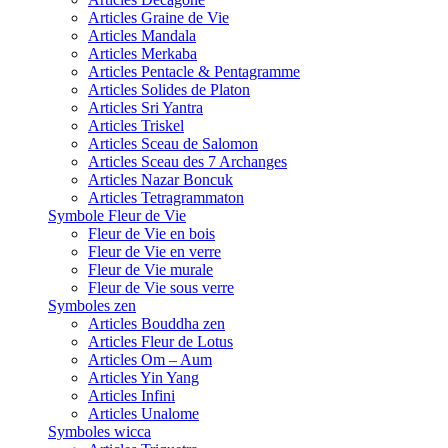
Articles Graine de Vie
Articles Mandala
Articles Merkaba
Articles Pentacle & Pentagramme
Articles Solides de Platon
Articles Sri Yantra
Articles Triskel
Articles Sceau de Salomon
Articles Sceau des 7 Archanges
Articles Nazar Boncuk
Articles Tetragrammaton
Symbole Fleur de Vie
Fleur de Vie en bois
Fleur de Vie en verre
Fleur de Vie murale
Fleur de Vie sous verre
Symboles zen
Articles Bouddha zen
Articles Fleur de Lotus
Articles Om – Aum
Articles Yin Yang
Articles Infini
Articles Unalome
Symboles wicca