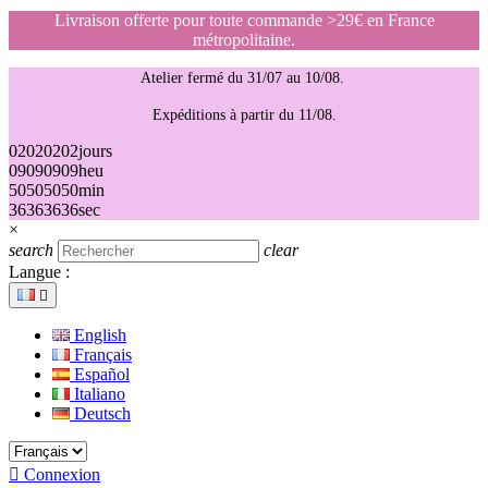
Livraison offerte pour toute commande >29€ en France
métropolitaine.
Atelier fermé du 31/07 au 10/08.
Expéditions à partir du 11/08.
02
02
02
02
jours
09
09
09
09
heu
50
50
50
50
min
36
36
36
36
sec
×
search
clear
Langue :

English
Français
Español
Italiano
Deutsch

Connexion