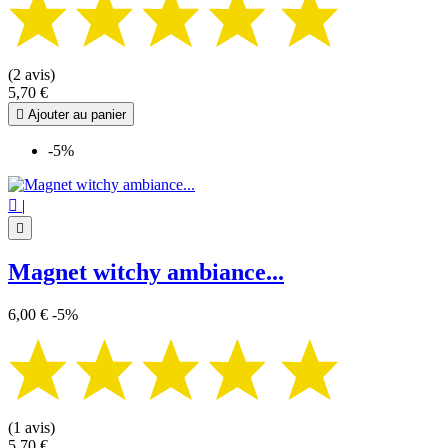
(2 avis)
5,70 €

Ajouter au panier
-5%

|

Magnet witchy ambiance...
6,00 €
-5%
(1 avis)
5,70 €