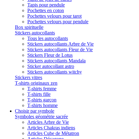
Tapis pour pendule
Pochettes en coton
Pochettes velours pour tarot
Pochettes velours pour pendule
Box spirituelle
Stickers autocollants
Tous les autocollants
Stickers autocollants Arbre de Vie
Stickers autocollants Fleur de Vie
Stickers Fleur de Lotus
Stickers autocollants Mandala
Sticker autocollant astro
Stickers autocollants witchy
Stickers vitres
T-shirts originaux zen
T-shirts femme
T-shirts fille
T-shirts garçon
T-shirts homme
Choisir par symbole
Symboles géométrie sacrée
Articles Arbre de Vie
Articles Chakras indiens
Articles Cube de Métatron
Articles Décagone