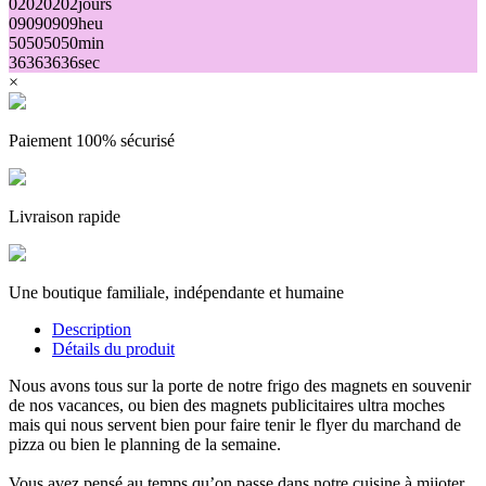
02
02
02
02
jours
09
09
09
09
heu
50
50
50
50
min
36
36
36
36
sec
×
Paiement 100% sécurisé
Livraison rapide
Une boutique familiale, indépendante et humaine
Description
Détails du produit
Nous avons tous sur la porte de notre frigo des magnets en souvenir
de nos vacances, ou bien des magnets publicitaires ultra moches
mais qui nous servent bien pour faire tenir le flyer du marchand de
pizza ou bien le planning de la semaine.
Vous avez pensé au temps qu’on passe dans notre cuisine à mijoter