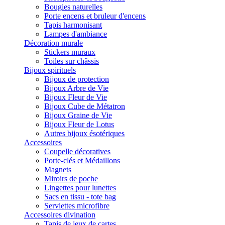
Bougies naturelles
Porte encens et bruleur d'encens
Tapis harmonisant
Lampes d'ambiance
Décoration murale
Stickers muraux
Toiles sur châssis
Bijoux spirituels
Bijoux de protection
Bijoux Arbre de Vie
Bijoux Fleur de Vie
Bijoux Cube de Métatron
Bijoux Graine de Vie
Bijoux Fleur de Lotus
Autres bijoux ésotériques
Accessoires
Coupelle décoratives
Porte-clés et Médaillons
Magnets
Miroirs de poche
Lingettes pour lunettes
Sacs en tissu - tote bag
Serviettes microfibre
Accessoires divination
Tapis de jeux de cartes