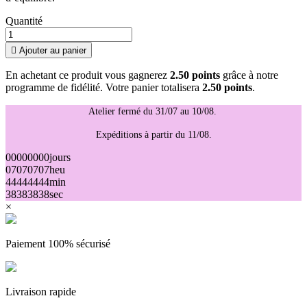
Quantité

Ajouter au panier
En achetant ce produit vous gagnerez
2.50 points
grâce à notre
programme de fidélité. Votre panier totalisera
2.50 points
.
Atelier fermé du 31/07 au 10/08.
Expéditions à partir du 11/08.
00
00
00
00
jours
07
07
07
07
heu
44
44
44
44
min
38
38
38
38
sec
×
Paiement 100% sécurisé
Livraison rapide