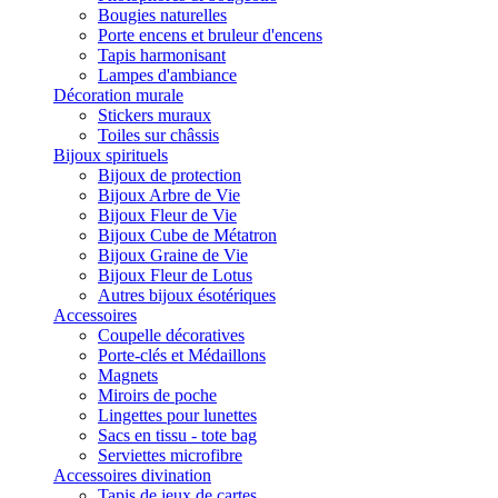
Bougies naturelles
Porte encens et bruleur d'encens
Tapis harmonisant
Lampes d'ambiance
Décoration murale
Stickers muraux
Toiles sur châssis
Bijoux spirituels
Bijoux de protection
Bijoux Arbre de Vie
Bijoux Fleur de Vie
Bijoux Cube de Métatron
Bijoux Graine de Vie
Bijoux Fleur de Lotus
Autres bijoux ésotériques
Accessoires
Coupelle décoratives
Porte-clés et Médaillons
Magnets
Miroirs de poche
Lingettes pour lunettes
Sacs en tissu - tote bag
Serviettes microfibre
Accessoires divination
Tapis de jeux de cartes