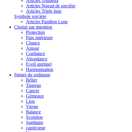
Articles Triquetra
Articles Noeud de sorcière
Articles Triple lune
Symbole sorcière
Articles Papillon Lune
Choisir par intention
Protection
Paix intérieure
Chance
Amour
Confiance
Abondance
Eveil spirituel
Harmonisation
Signes du zodiaque
Bélier
Taureau
Cancer
Gémeaux
Lion
Vierge
Balance
Scorpion
Sagittaire
capricorne