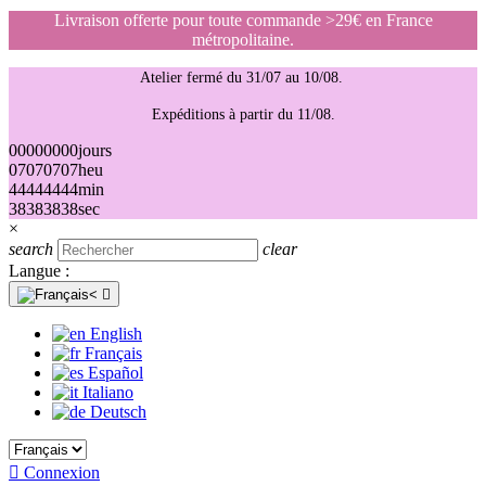
Livraison offerte pour toute commande >29€ en France
métropolitaine.
Atelier fermé du 31/07 au 10/08.
Expéditions à partir du 11/08.
00
00
00
00
jours
07
07
07
07
heu
44
44
44
44
min
38
38
38
38
sec
×
search
clear
Langue :

English
Français
Español
Italiano
Deutsch

Connexion