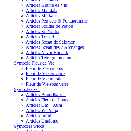
Articles Graine de Vie
Articles Mandala
Articles Merkaba
Articles Pentacle & Pentagramme
Articles Solides de Platon
Articles Sri Yantra
Articles Triskel
Articles Sceau de Salomon
Articles Sceau des 7 Archanges
Articles Nazar Boncuk
Articles Tetragrammaton
Symbole Fleur de Vie
Fleur de Vie en bois
Fleur de Vie en verre
Fleur de Vie murale
Fleur de Vie sous verre
Symboles zen
Articles Bouddha zen
Articles Fleur de Lotus
Articles Om – Aum
Articles Yin Yang
Articles Infini
Articles Unalome
Symboles wicca