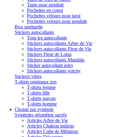
Tapis pour pendule
Pochettes en coton
Pochettes velours pour tarot
Pochettes velours pour pendule
Box spirituelle
Stickers autocollants
Tous les autocollants
Stickers autocollants Arbre de Vie
Stickers autocollants Fleur de Vie
Stickers Fleur de Lotus
Stickers autocollants Mandala
Sticker autocollant astro
Stickers autocollants witchy
Stickers vitres
T-shirts originaux zen
T-shirts femme
T-shirts fille
T-shirts garçon
T-shirts homme
Choisir par symbole
Symboles géométrie sacrée
Articles Arbre de Vie
Articles Chakras indiens
Articles Cube de Métatron
Articles Décagone