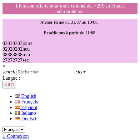
Livraison offerte pour toute commande >29€ en France
métropolitaine.
Atelier fermé du 31/07 au 10/08.
Expéditions à partir du 11/08.
03
03
03
03
jours
02
02
02
02
heu
38
38
38
38
min
27
27
27
27
sec
×
search
clear
Langue :

English
Français
Español
Italiano
Deutsch

Connexion