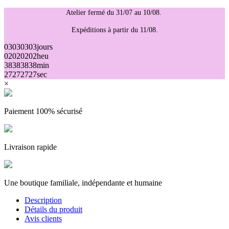
Atelier fermé du 31/07 au 10/08.
Expéditions à partir du 11/08.
03
03
03
03
jours
02
02
02
02
heu
38
38
38
38
min
27
27
27
27
sec
×
Paiement 100% sécurisé
(2 avis)
Livraison rapide
Une boutique familiale, indépendante et humaine
Description
Détails du produit
Avis clients