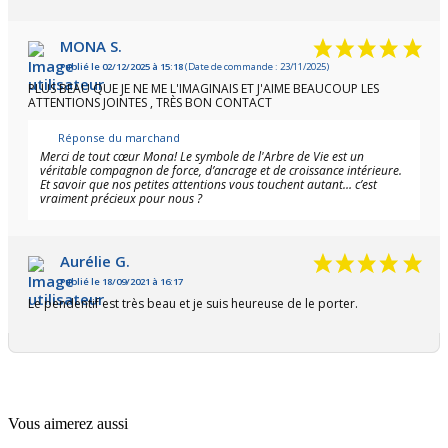
MONA S.
Publié le 02/12/2025 à 15:18
(Date de commande : 23/11/2025)
PLUS BEAU QUE JE NE ME L'IMAGINAIS ET J'AIME BEAUCOUP LES
ATTENTIONS JOINTES , TRÈS BON CONTACT
Réponse du marchand
Merci de tout cœur Mona! Le symbole de l'Arbre de Vie est un
véritable compagnon de force, d’ancrage et de croissance intérieure.
Et savoir que nos petites attentions vous touchent autant… c’est
vraiment précieux pour nous ?
Aurélie G.
Publié le 18/09/2021 à 16:17
Le pendentif est très beau et je suis heureuse de le porter.
Vous aimerez aussi