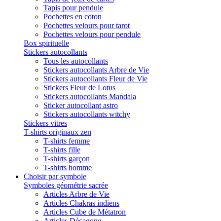
Tapis pour pendule
Pochettes en coton
Pochettes velours pour tarot
Pochettes velours pour pendule
Box spirituelle
Stickers autocollants
Tous les autocollants
Stickers autocollants Arbre de Vie
Stickers autocollants Fleur de Vie
Stickers Fleur de Lotus
Stickers autocollants Mandala
Sticker autocollant astro
Stickers autocollants witchy
Stickers vitres
T-shirts originaux zen
T-shirts femme
T-shirts fille
T-shirts garçon
T-shirts homme
Choisir par symbole
Symboles géométrie sacrée
Articles Arbre de Vie
Articles Chakras indiens
Articles Cube de Métatron
Articles Décagone