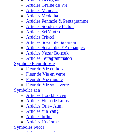
Articles Graine de Vie
Articles Mandala
Articles Merkaba
Articles Pentacle & Pentagramme
Articles Solides de Platon
Articles Sri Yantra
Articles Triskel
Articles Sceau de Salomon
Articles Sceau des 7 Archanges
Articles Nazar Boncuk
Articles Tetragrammaton
Symbole Fleur de Vie
Fleur de Vie en bois
Fleur de Vie en verre
Fleur de Vie murale
Fleur de Vie sous verre
Symboles zen
Articles Bouddha zen
Articles Fleur de Lotus
Articles Om – Aum
Articles Yin Yang
Articles Infini
Articles Unalome
Symboles wicca