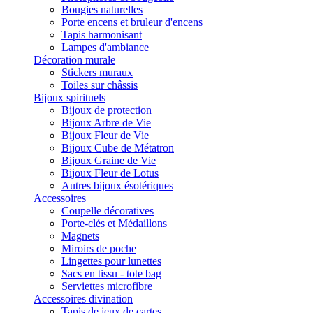
Bougies naturelles
Porte encens et bruleur d'encens
Tapis harmonisant
Lampes d'ambiance
Décoration murale
Stickers muraux
Toiles sur châssis
Bijoux spirituels
Bijoux de protection
Bijoux Arbre de Vie
Bijoux Fleur de Vie
Bijoux Cube de Métatron
Bijoux Graine de Vie
Bijoux Fleur de Lotus
Autres bijoux ésotériques
Accessoires
Coupelle décoratives
Porte-clés et Médaillons
Magnets
Miroirs de poche
Lingettes pour lunettes
Sacs en tissu - tote bag
Serviettes microfibre
Accessoires divination
Tapis de jeux de cartes