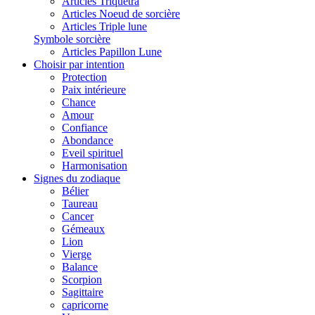
Articles Triquetra
Articles Noeud de sorcière
Articles Triple lune
Symbole sorcière
Articles Papillon Lune
Choisir par intention
Protection
Paix intérieure
Chance
Amour
Confiance
Abondance
Eveil spirituel
Harmonisation
Signes du zodiaque
Bélier
Taureau
Cancer
Gémeaux
Lion
Vierge
Balance
Scorpion
Sagittaire
capricorne