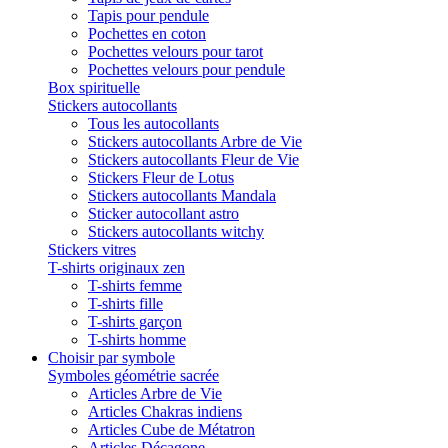
Tapis pour pendule
Pochettes en coton
Pochettes velours pour tarot
Pochettes velours pour pendule
Box spirituelle
Stickers autocollants
Tous les autocollants
Stickers autocollants Arbre de Vie
Stickers autocollants Fleur de Vie
Stickers Fleur de Lotus
Stickers autocollants Mandala
Sticker autocollant astro
Stickers autocollants witchy
Stickers vitres
T-shirts originaux zen
T-shirts femme
T-shirts fille
T-shirts garçon
T-shirts homme
Choisir par symbole
Symboles géométrie sacrée
Articles Arbre de Vie
Articles Chakras indiens
Articles Cube de Métatron
Articles Décagone