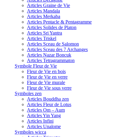
Articles Graine de Vie
Articles Mandala
Articles Merkaba
Articles Pentacle & Pentagramme
Articles Solides de Platon
Articles Sri Yantra
Articles Triskel
Articles Sceau de Salomon
Articles Sceau des 7 Archanges
Articles Nazar Boncuk
Articles Tetragrammaton
Symbole Fleur de Vie
Fleur de Vie en bois
Fleur de Vie en verre
Fleur de Vie murale
Fleur de Vie sous verre
Symboles zen
Articles Bouddha zen
Articles Fleur de Lotus
Articles Om – Aum
Articles Yin Yang
Articles Infini
Articles Unalome
Symboles wicca