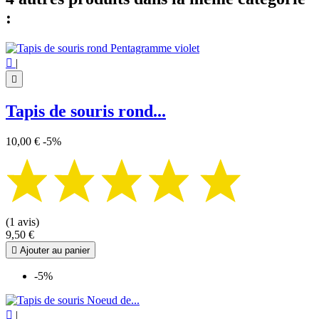
:

|

Tapis de souris rond...
10,00 €
-5%
(1 avis)
9,50 €

Ajouter au panier
-5%

|