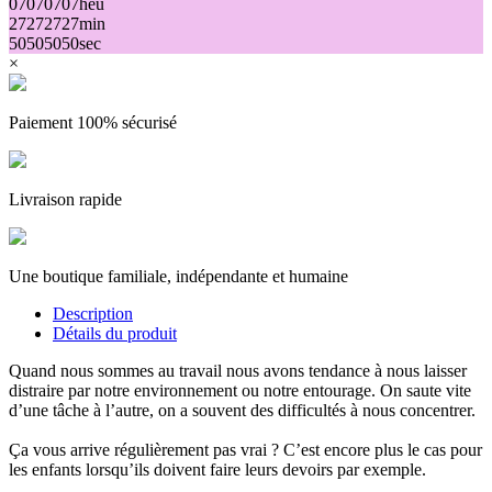
07
07
07
07
heu
27
27
27
27
min
50
50
50
50
sec
×
Paiement 100% sécurisé
Livraison rapide
Une boutique familiale, indépendante et humaine
Description
Détails du produit
Quand nous sommes au travail nous avons tendance à nous laisser
distraire par notre environnement ou notre entourage. On saute vite
d’une tâche à l’autre, on a souvent des difficultés à nous concentrer.
Ça vous arrive régulièrement pas vrai ? C’est encore plus le cas pour
les enfants lorsqu’ils doivent faire leurs devoirs par exemple.