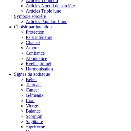
Articles Triquetra
Articles Noeud de sorcière
Articles Triple lune
Symbole sorcière
Articles Papillon Lune
Choisir par intention
Protection
Paix intérieure
Chance
Amour
Confiance
Abondance
Eveil spirituel
Harmonisation
Signes du zodiaque
Bélier
Taureau
Cancer
Gémeaux
Lion
Vierge
Balance
Scorpion
Sagittaire
capricorne