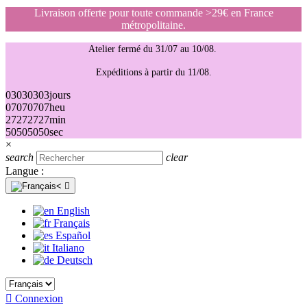
Livraison offerte pour toute commande >29€ en France
métropolitaine.
Atelier fermé du 31/07 au 10/08.
Expéditions à partir du 11/08.
03
03
03
03
jours
07
07
07
07
heu
27
27
27
27
min
50
50
50
50
sec
×
search
clear
Langue :

English
Français
Español
Italiano
Deutsch

Connexion