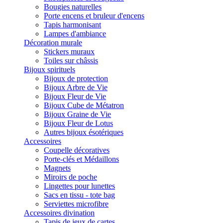
Bougies naturelles
Porte encens et bruleur d'encens
Tapis harmonisant
Lampes d'ambiance
Décoration murale
Stickers muraux
Toiles sur châssis
Bijoux spirituels
Bijoux de protection
Bijoux Arbre de Vie
Bijoux Fleur de Vie
Bijoux Cube de Métatron
Bijoux Graine de Vie
Bijoux Fleur de Lotus
Autres bijoux ésotériques
Accessoires
Coupelle décoratives
Porte-clés et Médaillons
Magnets
Miroirs de poche
Lingettes pour lunettes
Sacs en tissu - tote bag
Serviettes microfibre
Accessoires divination
Tapis de jeux de cartes