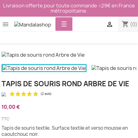
Livraison offerte pour toute commande >29€ en France
métropolitaine.
Basculer
☰
shopping_cart


(0)
la
navigation
TAPIS DE SOURIS ROND ARBRE DE VIE
10,00 €
(2 avis)
TTC
Tapis de souris textile. Surface textile et verso mousse en
caoutchouc noir.