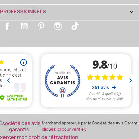
PROFESSIONNELS

Facebook
YouTube
Pinterest
Instagram
TikTok
Marchand approuvé par la Société des Avis Garanti
cliquez ici pour vérifier
.
xercer mon droit de rétractation