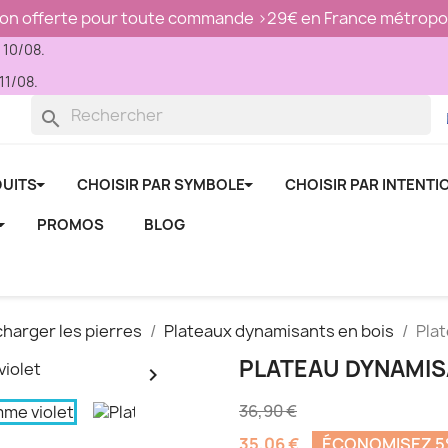
son offerte pour toute commande >29€ en France métropol
u 10/08.
11/08.
search
UITS
CHOISIR PAR SYMBOLE
CHOISIR PAR INTENTI
PROMOS
BLOG
charger les pierres
Plateaux dynamisants en bois
Pla
PLATEAU DYNAMIS

36,90 €
35,06 €
ÉCONOMISEZ 