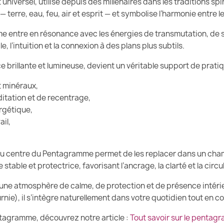
iversel, utilisé depuis des millénaires dans les traditions spir
— terre, eau, feu, air et esprit — et symbolise l’harmonie entre 
me entre en résonance avec les énergies de transmutation, de s
e, l’intuition et la connexion à des plans plus subtils.
e brillante et lumineuse, devient un véritable support de pratiq
t minéraux,
itation et de recentrage,
rgétique,
ail,
au centre du Pentagramme permet de les replacer dans un cham
able et protectrice, favorisant l’ancrage, la clarté et la circu
e une atmosphère de calme, de protection et de présence intéri
ournie), il s’intègre naturellement dans votre quotidien tout en
tagramme, découvrez notre article :
Tout savoir sur le pentag