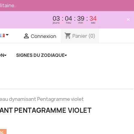
itaine.
03
04
39
34
×
jours
heu
min
sec

shopping_cart

Panier
(0)
Connexion
ON
SIGNES DU ZODIAQUE
teau dynamisant Pentagramme violet
ANT PENTAGRAMME VIOLET
5%