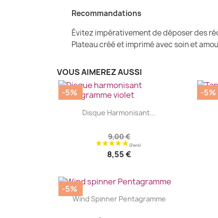
Recommandations
Évitez impérativement de déposer des réc
Plateau créé et imprimé avec soin et amou
VOUS AIMEREZ AUSSI
-5%
-5%
|


Disque Harmonisant...
9,00 €
8,55 €
-5%
|


Wind Spinner Pentagramme