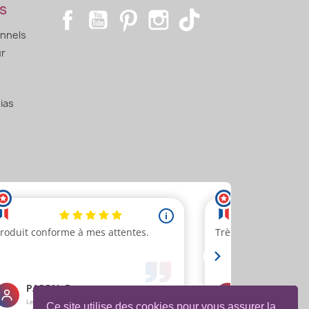
S
Facebook
YouTube
Pinterest
Instagram
TikTok
onnels
ur
ias
Ce site utilise des cookies pour vous assurer la