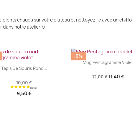
ipients chauds sur votre plateau et nettoyez-le avec un chiff
r dans notre atelier ☺
-5%
|


Mug Pentagramme Viole
|


Tapis De Souris Rond...
11,40 €
12,00 €
10,00 €
9,50 €