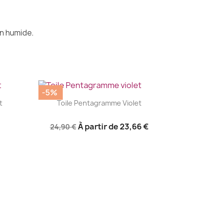
on humide.
-5%
|


t
Toile Pentagramme Violet
À partir de
23,66 €
24,90 €