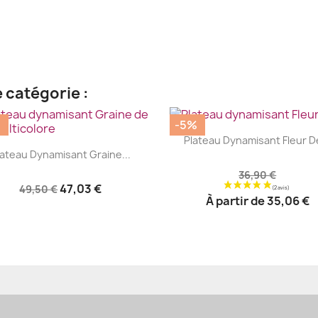
 catégorie :
%
-5%
|


Plateau Dynamisant Fleur De
|


lateau Dynamisant Graine...
36,90 €
47,03 €
49,50 €
À partir de
35,06 €