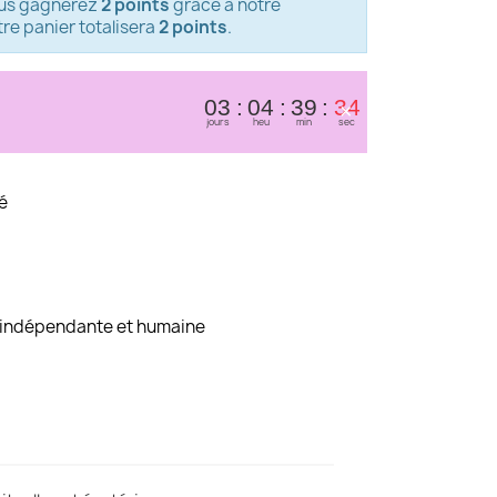
ous gagnerez
2 points
grâce à notre
re panier totalisera
2 points
.
×
03
04
39
34
jours
heu
min
sec
é
, indépendante et humaine