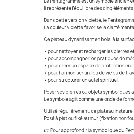
Le Pentagramme est un symbole ancien et un
Il représente l’équilibre des cinq éléments 
Dans cette version violette, le Pentagram
La couleur violette favorise la clarté mental
Ce plateau dynamisant en bois, à la surfac
• pour nettoyer et recharger les pierres e
• pour accompagner les pratiques de méd
• pour créer un espace de protection éne
• pour harmoniser un lieu de vie ou de trav
• pour structurer un autel spirituel.
Poser vos pierres ou objets symboliques 
Le symbole agit comme une onde de forme st
Utilisé régulièrement, ce plateau instaur
Posé à plat ou fixé au mur (fixation non f
👉 Pour approfondir la symbolique du Pen