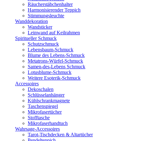
Räucherstäbchenhalter
Harmonisierender Teppich
Stimmungsleuchte
Wanddekoration
Wandsticker
Leinwand auf Keilrahmen
Spiritueller Schmuck
Schutzschmuck
Lebensbaum-Schmuck
Blume des Lebens-Schmuck
Metatrons-Würfel-Schmuck
Samen-des-Lebens Schmuck
Lotusblume-Schmuck
Weitere Esoterik-Schmuck
Accessoires
Dekoschalen
Schlüsselanhänger
Kühlschrankmagnete
Taschenspiegel
Mikrofasertücher
Stofftasche
Mikrofaserhandtuch
Wahrsage-Accessoires
Tarot-Tischdecken & Altartücher
Pendelteppich