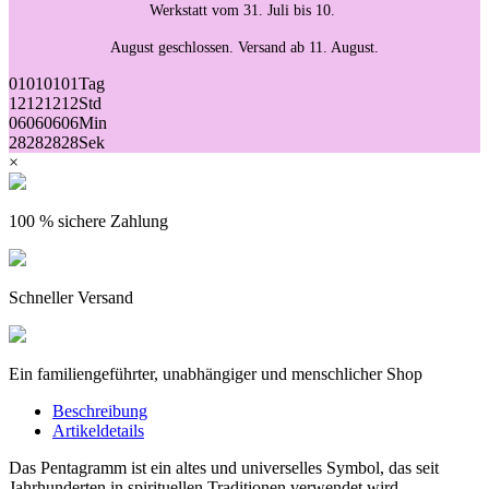
Werkstatt vom 31. Juli bis 10.
August geschlossen. Versand ab 11. August.
01
01
01
01
Tag
12
12
12
12
Std
06
06
06
06
Min
28
28
28
28
Sek
×
100 % sichere Zahlung
Schneller Versand
Ein familiengeführter, unabhängiger und menschlicher Shop
Beschreibung
Artikeldetails
Das Pentagramm ist ein altes und universelles Symbol, das seit
Jahrhunderten in spirituellen Traditionen verwendet wird.