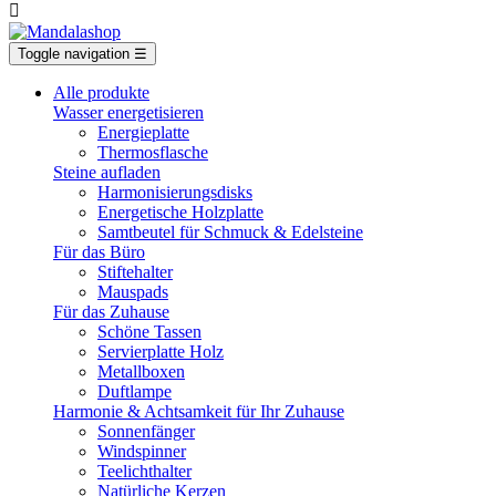

Toggle navigation
☰
Alle produkte
Wasser energetisieren
Energieplatte​
Thermosflasche
Steine aufladen
Harmonisierungsdisks
Energetische Holzplatte
Samtbeutel für Schmuck & Edelsteine
Für das Büro
Stiftehalter
Mauspads
Für das Zuhause
Schöne Tassen
Servierplatte Holz
Metallboxen
Duftlampe
Harmonie & Achtsamkeit für Ihr Zuhause
Sonnenfänger
Windspinner
Teelichthalter
Natürliche Kerzen