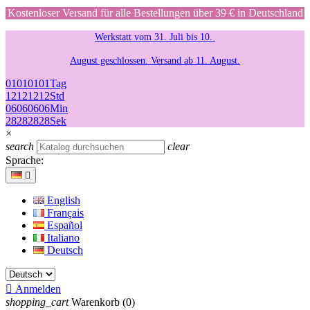
Kostenloser Versand für alle Bestellungen über 39 € in Deutschland
Werkstatt vom 31. Juli bis 10.
August geschlossen. Versand ab 11. August.
01
01
01
01
Tag
12
12
12
12
Std
06
06
06
06
Min
28
28
28
28
Sek
×
search
clear
Sprache:

English
Français
Español
Italiano
Deutsch

Anmelden
shopping_cart
Warenkorb
(0)