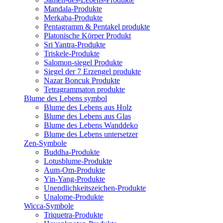
Mandala-Produkte
Merkaba-Produkte
Pentagramm & Pentakel produkte
Platonische Körper Produkt
Sri Yantra-Produkte
Triskele-Produkte
Salomon-siegel Produkte
Siegel der 7 Erzengel produkte
Nazar Boncuk Produkte
Tetragrammaton produkte
Blume des Lebens symbol​
Blume des Lebens aus Holz
Blume des Lebens aus Glas
Blume des Lebens Wanddeko
Blume des Lebens untersetzer
Zen-Symbole
Buddha-Produkte
Lotusblume-Produkte
Aum-Om-Produkte
Yin-Yang-Produkte
Unendlichkeitszeichen-Produkte
Unalome-Produkte
Wicca-Symbole
Triquetra-Produkte