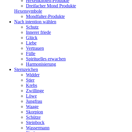
Hexenknoten-Produkte
Dreifacher Mond Produkte
Hexensymbole
Mondfalter-Produkte
Nach intention wählen
Schutz
Innerer friede
Glück
Liebe
Vertrauen
Fülle
Spirituelles erwachen
Harmonisierung
Sternzeichen
Widder
Stier
Krebs
Zwillinge
Löwe
Jungfrau
Waage
Skorpion
Schütze
Steinbock
Wassermann