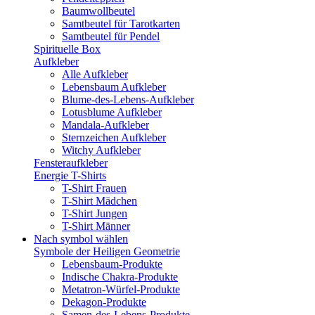
Baumwollbeutel
Samtbeutel für Tarotkarten
Samtbeutel für Pendel
Spirituelle Box
Aufkleber
Alle Aufkleber
Lebensbaum Aufkleber
Blume-des-Lebens-Aufkleber
Lotusblume Aufkleber
Mandala-Aufkleber
Sternzeichen Aufkleber
Witchy Aufkleber
Fensteraufkleber
Energie T-Shirts
T-Shirt Frauen
T-Shirt Mädchen
T-Shirt Jungen
T-Shirt Männer
Nach symbol wählen
Symbole der Heiligen Geometrie
Lebensbaum-Produkte
Indische Chakra-Produkte
Metatron-Würfel-Produkte
Dekagon-Produkte
Samen-des-Lebens-Produkte