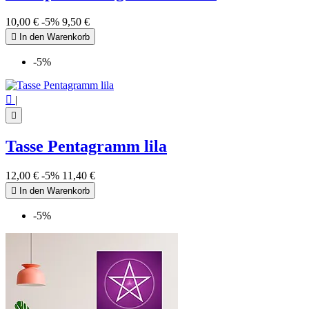
10,00 €
-5%
9,50 €

In den Warenkorb
-5%

|

Tasse Pentagramm lila
12,00 €
-5%
11,40 €

In den Warenkorb
-5%