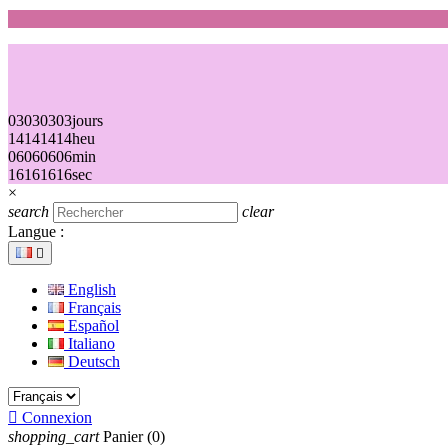
03
03
03
03
jours
14
14
14
14
heu
06
06
06
06
min
16
16
16
16
sec
×
search
clear
Langue :

English
Français
Español
Italiano
Deutsch

Connexion
shopping_cart
Panier
(0)