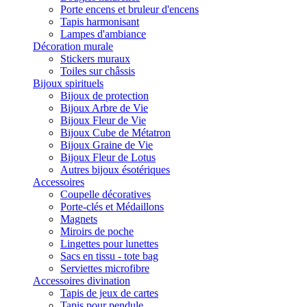
Porte encens et bruleur d'encens
Tapis harmonisant
Lampes d'ambiance
Décoration murale
Stickers muraux
Toiles sur châssis
Bijoux spirituels
Bijoux de protection
Bijoux Arbre de Vie
Bijoux Fleur de Vie
Bijoux Cube de Métatron
Bijoux Graine de Vie
Bijoux Fleur de Lotus
Autres bijoux ésotériques
Accessoires
Coupelle décoratives
Porte-clés et Médaillons
Magnets
Miroirs de poche
Lingettes pour lunettes
Sacs en tissu - tote bag
Serviettes microfibre
Accessoires divination
Tapis de jeux de cartes
Tapis pour pendule