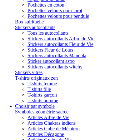
Pochettes en coton
Pochettes velours pour tarot
Pochettes velours pour pendule
Box spirituelle
Stickers autocollants
Tous les autocollants
Stickers autocollants Arbre de Vie
Stickers autocollants Fleur de Vie
Stickers Fleur de Lotus
Stickers autocollants Mandala
Sticker autocollant astro
Stickers autocollants witchy
Stickers vitres
T-shirts originaux zen
T-shirts femme
T-shirts fille
T-shirts garçon
T-shirts homme
Choisir par symbole
Symboles géométrie sacrée
Articles Arbre de Vie
Articles Chakras indiens
Articles Cube de Métatron
Articles Décagone
Articles Graine de Vie