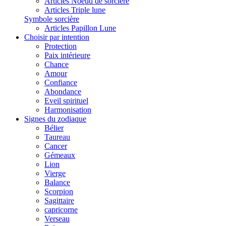
Articles Noeud de sorcière
Articles Triple lune
Symbole sorcière
Articles Papillon Lune
Choisir par intention
Protection
Paix intérieure
Chance
Amour
Confiance
Abondance
Eveil spirituel
Harmonisation
Signes du zodiaque
Bélier
Taureau
Cancer
Gémeaux
Lion
Vierge
Balance
Scorpion
Sagittaire
capricorne
Verseau