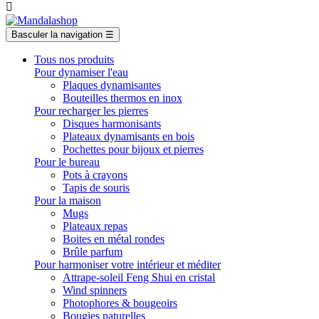

Basculer la navigation
☰
Tous nos produits
Pour dynamiser l'eau
Plaques dynamisantes
Bouteilles thermos en inox
Pour recharger les pierres
Disques harmonisants
Plateaux dynamisants en bois
Pochettes pour bijoux et pierres
Pour le bureau
Pots à crayons
Tapis de souris
Pour la maison
Mugs
Plateaux repas
Boites en métal rondes
Brûle parfum
Pour harmoniser votre intérieur et méditer
Attrape-soleil Feng Shui en cristal
Wind spinners
Photophores & bougeoirs
Bougies naturelles