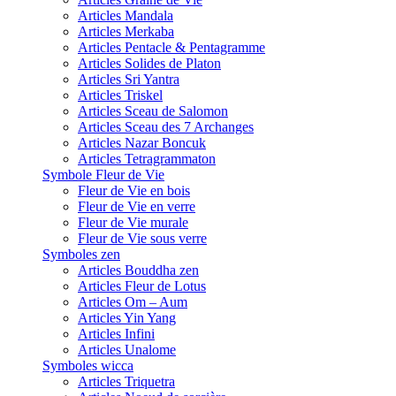
Articles Mandala
Articles Merkaba
Articles Pentacle & Pentagramme
Articles Solides de Platon
Articles Sri Yantra
Articles Triskel
Articles Sceau de Salomon
Articles Sceau des 7 Archanges
Articles Nazar Boncuk
Articles Tetragrammaton
Symbole Fleur de Vie
Fleur de Vie en bois
Fleur de Vie en verre
Fleur de Vie murale
Fleur de Vie sous verre
Symboles zen
Articles Bouddha zen
Articles Fleur de Lotus
Articles Om – Aum
Articles Yin Yang
Articles Infini
Articles Unalome
Symboles wicca
Articles Triquetra