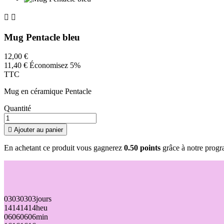


Mug Pentacle bleu
12,00 €
11,40 €
Économisez 5%
TTC
Mug en céramique Pentacle
Quantité

Ajouter au panier
En achetant ce produit vous gagnerez
0.50 points
grâce à notre progra
03
03
03
03
jours
14
14
14
14
heu
06
06
06
06
min