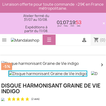
Livraison offerte pour toute commande >29€ en France
métropolitaine.
Atelier fermé du
31/07 au 10/08.
01
07
19
53
×
jour
heu
min
sec
Expéditions à
partir du 11/08.
Basculer
☰
shopping_cart


(0)
la
navigation


-5%
DISQUE HARMONISANT GRAINE DE VIE
INDIGO