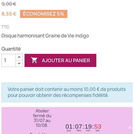
9,00 €
8,55 €
ÉCONOMISEZ 5%
(2 avis)
TTC
Disque harmonisant Graine de Vie indigo
Quantité

AJOUTER AU PANIER
Votre panier doit contenir au moins 10,00 € de produits
pour pouvoir obtenir des récompenses fidélité.
Atelier
fermé du
31/07 au
10/08.
×
01
07
19
53
jour
heu
min
sec