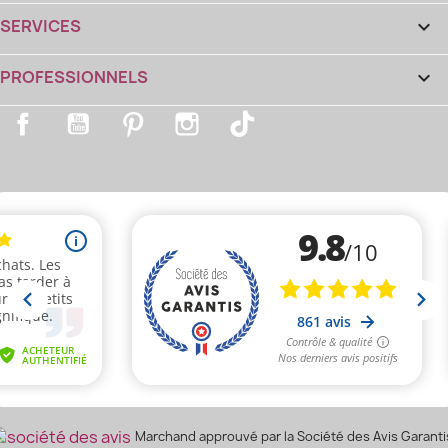
SERVICES

(1 avis)
PROFESSIONNELS

Facebook
YouTube
Pinterest
Instagram
TikTok
(2 avis)
Marchand approuvé par la Société des Avis Garanti