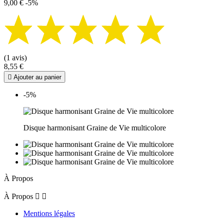
9,00 €
-5%
(1 avis)
8,55 €

Ajouter au panier
-5%
Disque harmonisant Graine de Vie multicolore
À Propos
À Propos


Mentions légales