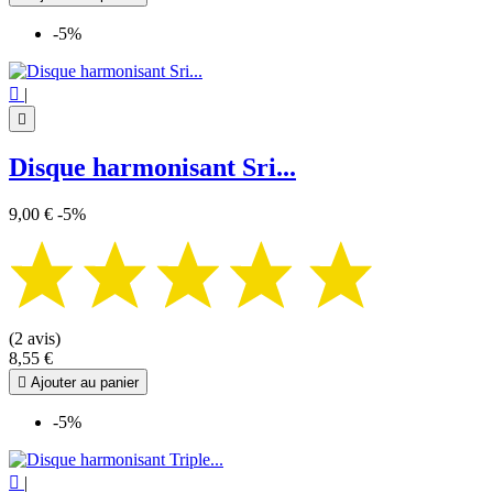
-5%

|

Disque harmonisant Sri...
9,00 €
-5%
(2 avis)
8,55 €

Ajouter au panier
-5%

|