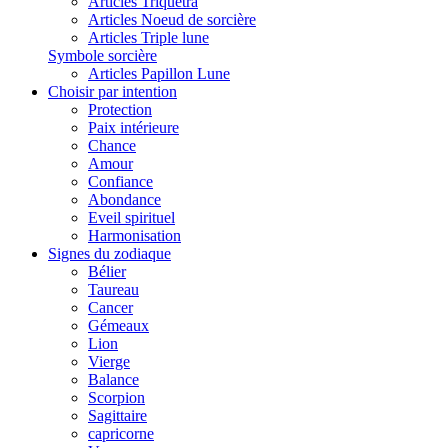
Articles Triquetra
Articles Noeud de sorcière
Articles Triple lune
Symbole sorcière
Articles Papillon Lune
Choisir par intention
Protection
Paix intérieure
Chance
Amour
Confiance
Abondance
Eveil spirituel
Harmonisation
Signes du zodiaque
Bélier
Taureau
Cancer
Gémeaux
Lion
Vierge
Balance
Scorpion
Sagittaire
capricorne