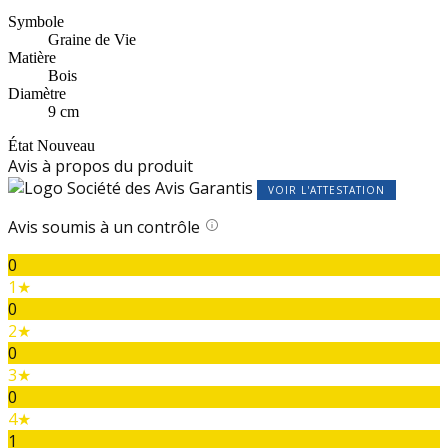
Symbole
Graine de Vie
Matière
Bois
Diamètre
9 cm
État
Nouveau
Avis à propos du produit
VOIR L'ATTESTATION
Avis soumis à un contrôle
0
1★
0
2★
0
3★
0
4★
1