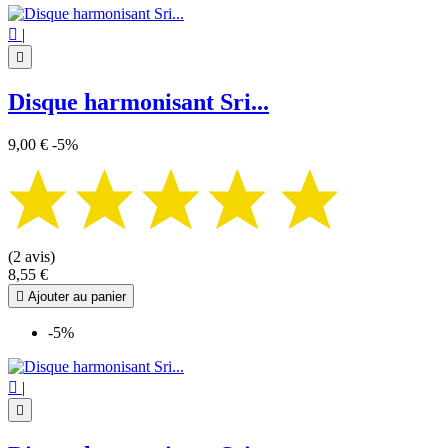

|

Disque harmonisant Sri...
9,00 €
-5%
(2 avis)
8,55 €

Ajouter au panier
-5%

|
