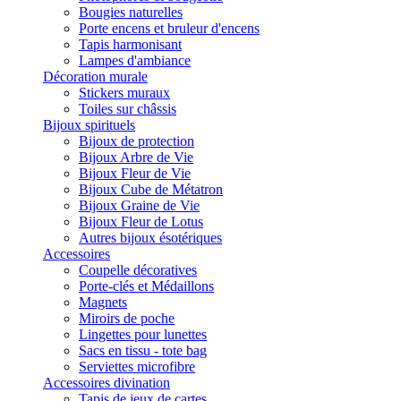
Bougies naturelles
Porte encens et bruleur d'encens
Tapis harmonisant
Lampes d'ambiance
Décoration murale
Stickers muraux
Toiles sur châssis
Bijoux spirituels
Bijoux de protection
Bijoux Arbre de Vie
Bijoux Fleur de Vie
Bijoux Cube de Métatron
Bijoux Graine de Vie
Bijoux Fleur de Lotus
Autres bijoux ésotériques
Accessoires
Coupelle décoratives
Porte-clés et Médaillons
Magnets
Miroirs de poche
Lingettes pour lunettes
Sacs en tissu - tote bag
Serviettes microfibre
Accessoires divination
Tapis de jeux de cartes