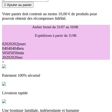

Ajouter au panier
Votre panier doit contenir au moins 10,00 € de produits pour
pouvoir obtenir des récompenses fidélité.
Atelier fermé du 31/07 au 10/08.
Expéditions à partir du 11/08.
02
02
02
02
jours
04
04
04
04
heu
50
50
50
50
min
20
20
20
20
sec
×
Paiement 100% sécurisé
Livraison rapide
Une boutique familiale, indépendante et humaine