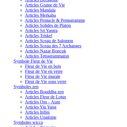
Articles Graine de Vie
Articles Mandala
Articles Merkaba
Articles Pentacle & Pentagramme
Articles Solides de Platon
Articles Sri Yantra
Articles Triskel
Articles Sceau de Salomon
Articles Sceau des 7 Archanges
Articles Nazar Boncuk
Articles Tetragrammaton
Symbole Fleur de Vie
Fleur de Vie en bois
Fleur de Vie en verre
Fleur de Vie murale
Fleur de Vie sous verre
Symboles zen
Articles Bouddha zen
Articles Fleur de Lotus
Articles Om – Aum
Articles Yin Yang
Articles Infini
Articles Unalome
Symboles wicca