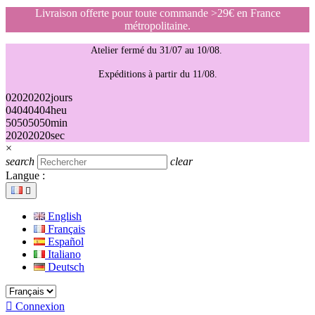
Livraison offerte pour toute commande >29€ en France
métropolitaine.
Atelier fermé du 31/07 au 10/08.
Expéditions à partir du 11/08.
02
02
02
02
jours
04
04
04
04
heu
50
50
50
50
min
20
20
20
20
sec
×
search
clear
Langue :

English
Français
Español
Italiano
Deutsch

Connexion