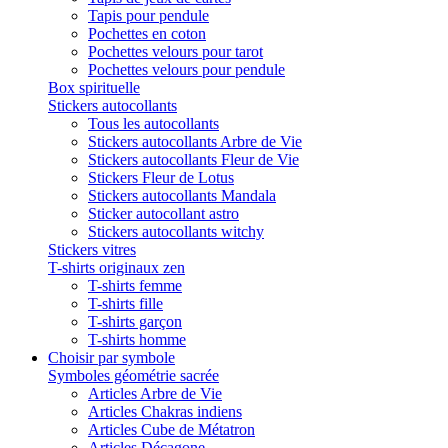
Tapis pour pendule
Pochettes en coton
Pochettes velours pour tarot
Pochettes velours pour pendule
Box spirituelle
Stickers autocollants
Tous les autocollants
Stickers autocollants Arbre de Vie
Stickers autocollants Fleur de Vie
Stickers Fleur de Lotus
Stickers autocollants Mandala
Sticker autocollant astro
Stickers autocollants witchy
Stickers vitres
T-shirts originaux zen
T-shirts femme
T-shirts fille
T-shirts garçon
T-shirts homme
Choisir par symbole
Symboles géométrie sacrée
Articles Arbre de Vie
Articles Chakras indiens
Articles Cube de Métatron
Articles Décagone