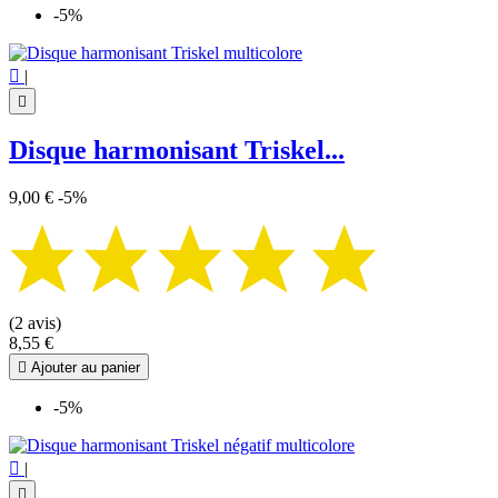
-5%

|

Disque harmonisant Triskel...
9,00 €
-5%
(2 avis)
8,55 €

Ajouter au panier
-5%

|
