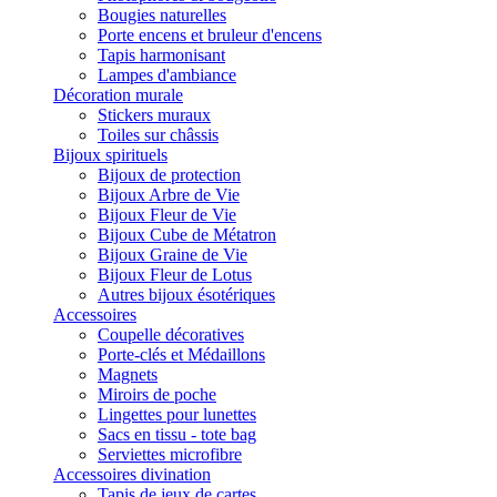
Bougies naturelles
Porte encens et bruleur d'encens
Tapis harmonisant
Lampes d'ambiance
Décoration murale
Stickers muraux
Toiles sur châssis
Bijoux spirituels
Bijoux de protection
Bijoux Arbre de Vie
Bijoux Fleur de Vie
Bijoux Cube de Métatron
Bijoux Graine de Vie
Bijoux Fleur de Lotus
Autres bijoux ésotériques
Accessoires
Coupelle décoratives
Porte-clés et Médaillons
Magnets
Miroirs de poche
Lingettes pour lunettes
Sacs en tissu - tote bag
Serviettes microfibre
Accessoires divination
Tapis de jeux de cartes