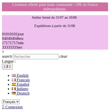
Livraison offerte pour toute commande >29€ en France
métropolitaine.
Atelier fermé du 31/07 au 10/08.
Expéditions à partir du 11/08.
01
01
01
01
jour
04
04
04
04
heu
17
17
17
17
min
33
33
33
33
sec
×
search
clear
Langue :

English
Français
Español
Italiano
Deutsch

Connexion