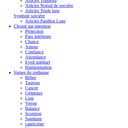
Articles Triquetra
Articles Noeud de sorcière
Articles Triple lune
Symbole sorcière
Articles Papillon Lune
Choisir par intention
Protection
Paix intérieure
Chance
Amour
Confiance
Abondance
Eveil spirituel
Harmonisation
Signes du zodiaque
Bélier
Taureau
Cancer
Gémeaux
Lion
Vierge
Balance
Scorpion
Sagittaire
capricorne