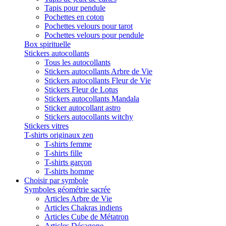
Tapis pour pendule
Pochettes en coton
Pochettes velours pour tarot
Pochettes velours pour pendule
Box spirituelle
Stickers autocollants
Tous les autocollants
Stickers autocollants Arbre de Vie
Stickers autocollants Fleur de Vie
Stickers Fleur de Lotus
Stickers autocollants Mandala
Sticker autocollant astro
Stickers autocollants witchy
Stickers vitres
T-shirts originaux zen
T-shirts femme
T-shirts fille
T-shirts garçon
T-shirts homme
Choisir par symbole
Symboles géométrie sacrée
Articles Arbre de Vie
Articles Chakras indiens
Articles Cube de Métatron
Articles Décagone