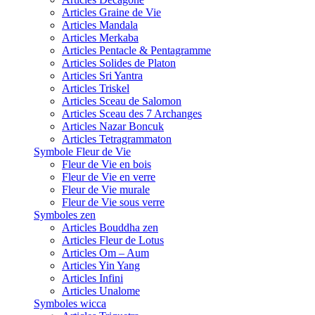
Articles Graine de Vie
Articles Mandala
Articles Merkaba
Articles Pentacle & Pentagramme
Articles Solides de Platon
Articles Sri Yantra
Articles Triskel
Articles Sceau de Salomon
Articles Sceau des 7 Archanges
Articles Nazar Boncuk
Articles Tetragrammaton
Symbole Fleur de Vie
Fleur de Vie en bois
Fleur de Vie en verre
Fleur de Vie murale
Fleur de Vie sous verre
Symboles zen
Articles Bouddha zen
Articles Fleur de Lotus
Articles Om – Aum
Articles Yin Yang
Articles Infini
Articles Unalome
Symboles wicca