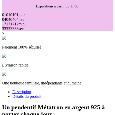
Expéditions à partir du 11/08.
01
01
01
01
jour
04
04
04
04
heu
17
17
17
17
min
33
33
33
33
sec
×
Paiement 100% sécurisé
Livraison rapide
Une boutique familiale, indépendante et humaine
Description
Détails du produit
Un pendentif Métatron en argent 925 à
porter chaque jour