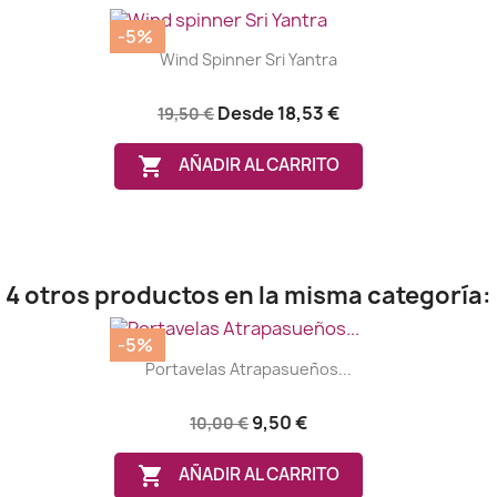
-5%
Wind Spinner Sri Yantra
Desde
18,53 €
19,50 €

AÑADIR AL CARRITO
4 otros productos en la misma categoría:
-5%
Portavelas Atrapasueños...
9,50 €
10,00 €

AÑADIR AL CARRITO