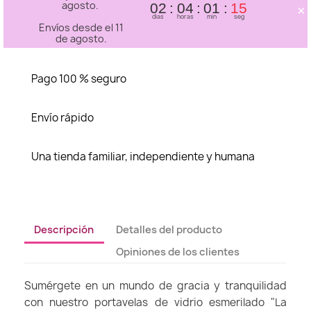
agosto.
×
02
04
01
14
dias
horas
min
seg
Envíos desde el 11
de agosto.
Pago 100 % seguro
Envío rápido
Una tienda familiar, independiente y humana
Descripción
Detalles del producto
Opiniones de los clientes
Sumérgete en un mundo de gracia y tranquilidad
con nuestro portavelas de vidrio esmerilado "La