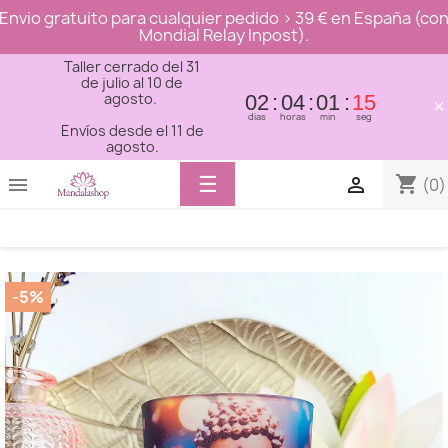
Envio gratuito para cualquier pedido > 39 € en España (co
Mondial Relay Inpost).
Taller cerrado del 31
de julio al 10 de
agosto.
02
04
01
14
×
dias
horas
min
seg
Envíos desde el 11 de
agosto.
Toggle
☰
shopping_cart


(0)
navigation
-5%