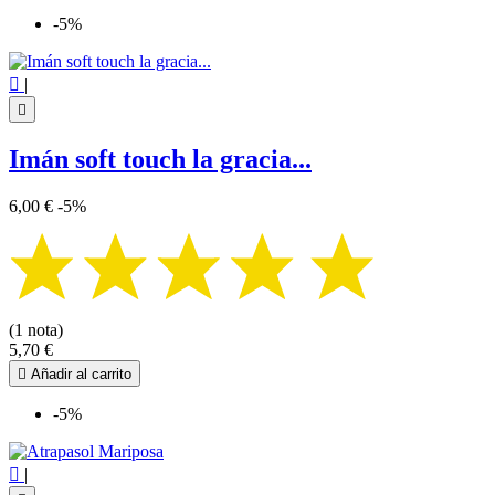
-5%

|

Imán soft touch la gracia...
6,00 €
-5%
(1 nota)
5,70 €

Añadir al carrito
-5%

|