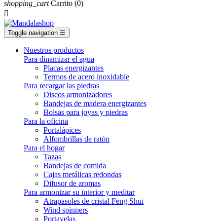
shopping_cart
Carrito
(0)

Toggle navigation
☰
Nuestros productos
Para dinamizar el agua
Placas energizantes
Termos de acero inoxidable
Para recargar las piedras
Discos armonizadores
Bandejas de madera energizantes
Bolsas para joyas y piedras
Para la oficina
Portalápices
Alfombrillas de ratón
Para el hogar
Tazas
Bandejas de comida
Cajas metálicas redondas
Difusor de aromas
Para armonizar su interior y meditar
Atrapasoles de cristal Feng Shui
Wind spinners
Portavelas