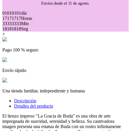
Envíos desde el 11 de agosto.
01
01
01
01
día
17
17
17
17
Horas
33
33
33
33
Min
18
18
18
18
Seg
×
Pago 100 % seguro
Envío rápido
Una tienda familiar, independiente y humana
Descripción
Detalles del producto
El lienzo impreso "La Gracia de Buda" es una obra de arte
impregnada de suavidad, serenidad y belleza. Su cautivadora
imagen presenta una estatua de Buda con un rostro infinitamente