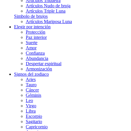
Artículos Triquetra
Artículos Nudo de bruja
Artículos Triple Luna
Simbolo de brujos
Artículos Mariposa Luna
Elegir por intención
Protección
Paz interior
Suerte
Amor
Confianza
Abundancia
Despertar espiritual
Armonización
Signos del zodiaco
Aries
Tauro
Cáncer
Géminis
Leo
Virgo
Libra
Escorpio
Sagitario
Capricornio