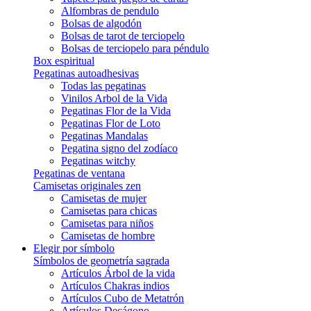
Alfombras de pendulo
Bolsas de algodón
Bolsas de tarot de terciopelo
Bolsas de terciopelo para péndulo
Box espiritual
Pegatinas autoadhesivas
Todas las pegatinas
Vinilos Arbol de la Vida
Pegatinas Flor de la Vida
Pegatinas Flor de Loto
Pegatinas Mandalas
Pegatina signo del zodíaco
Pegatinas witchy
Pegatinas de ventana
Camisetas originales zen
Camisetas de mujer
Camisetas para chicas
Camisetas para niños
Camisetas de hombre
Elegir por símbolo
Símbolos de geometría sagrada
Artículos Árbol de la vida
Artículos Chakras indios
Artículos Cubo de Metatrón
Artículos Decágono