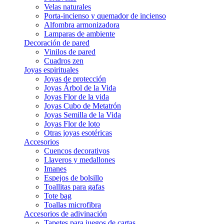
Velas naturales
Porta-incienso y quemador de incienso
Alfombra armonizadora
Lamparas de ambiente
Decoración de pared
Vinilos de pared
Cuadros zen
Joyas espirituales
Joyas de protección
Joyas Árbol de la Vida
Joyas Flor de la vida
Joyas Cubo de Metatrón
Joyas Semilla de la Vida
Joyas Flor de loto
Otras joyas esotéricas
Accesorios
Cuencos decorativos
Llaveros y medallones
Imanes
Espejos de bolsillo
Toallitas para gafas
Tote bag
Toallas microfibra
Accesorios de adivinación
Tapetes para juegos de cartas