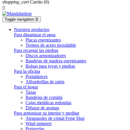
shopping_cart
Carrito
(0)

Toggle navigation
☰
Nuestros productos
Para dinamizar el agua
Placas energizantes
Termos de acero inoxidable
Para recargar las piedras
Discos armonizadores
Bandejas de madera energizantes
Bolsas para joyas y piedras
Para la oficina
Portalápices
Alfombrillas de ratón
Para el hogar
Tazas
Bandejas de comida
Cajas metálicas redondas
Difusor de aromas
Para armonizar su interior y meditar
Atrapasoles de cristal Feng Shui
Wind spinners
Portavelas