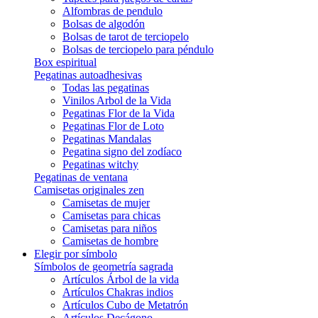
Alfombras de pendulo
Bolsas de algodón
Bolsas de tarot de terciopelo
Bolsas de terciopelo para péndulo
Box espiritual
Pegatinas autoadhesivas
Todas las pegatinas
Vinilos Arbol de la Vida
Pegatinas Flor de la Vida
Pegatinas Flor de Loto
Pegatinas Mandalas
Pegatina signo del zodíaco
Pegatinas witchy
Pegatinas de ventana
Camisetas originales zen
Camisetas de mujer
Camisetas para chicas
Camisetas para niños
Camisetas de hombre
Elegir por símbolo
Símbolos de geometría sagrada
Artículos Árbol de la vida
Artículos Chakras indios
Artículos Cubo de Metatrón
Artículos Decágono