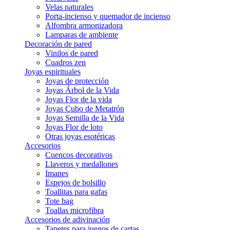
Velas naturales
Porta-incienso y quemador de incienso
Alfombra armonizadora
Lamparas de ambiente
Decoración de pared
Vinilos de pared
Cuadros zen
Joyas espirituales
Joyas de protección
Joyas Árbol de la Vida
Joyas Flor de la vida
Joyas Cubo de Metatrón
Joyas Semilla de la Vida
Joyas Flor de loto
Otras joyas esotéricas
Accesorios
Cuencos decorativos
Llaveros y medallones
Imanes
Espejos de bolsillo
Toallitas para gafas
Tote bag
Toallas microfibra
Accesorios de adivinación
Tapetes para juegos de cartas