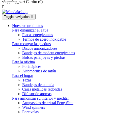
shopping_cart
Carrito
(0)

Toggle navigation
☰
Nuestros productos
Para dinamizar el agua
Placas energizantes
Termos de acero inoxidable
Para recargar las piedras
Discos armonizadores
Bandejas de madera energizantes
Bolsas para joyas y piedras
Para la oficina
Portalápices
Alfombrillas de ratón
Para el hogar
Tazas
Bandejas de comida
Cajas metálicas redondas
Difusor de aromas
Para armonizar su interior y meditar
Atrapasoles de cristal Feng Shui
Wind spinners
Portavelas