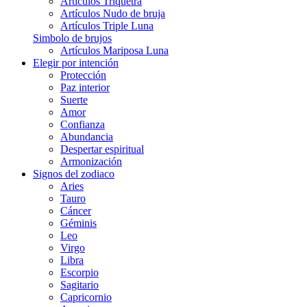
Artículos Triquetra
Artículos Nudo de bruja
Artículos Triple Luna
Simbolo de brujos
Artículos Mariposa Luna
Elegir por intención
Protección
Paz interior
Suerte
Amor
Confianza
Abundancia
Despertar espiritual
Armonización
Signos del zodiaco
Aries
Tauro
Cáncer
Géminis
Leo
Virgo
Libra
Escorpio
Sagitario
Capricornio