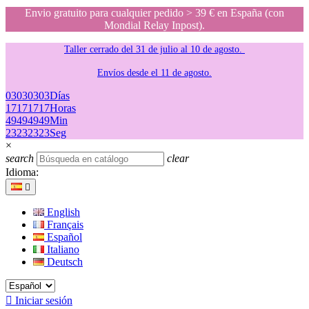
Envio gratuito para cualquier pedido > 39 € en España (con
Mondial Relay Inpost).
Taller cerrado del 31 de julio al 10 de agosto.
Envíos desde el 11 de agosto.
03
03
03
03
Días
17
17
17
17
Horas
49
49
49
49
Min
23
23
23
23
Seg
×
search
clear
Idioma:

English
Français
Español
Italiano
Deutsch

Iniciar sesión