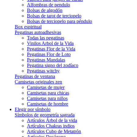
Alfombras de pendulo
Bolsas de algodón
Bolsas de tarot de terciopelo
Bolsas de terciopelo para péndulo
Box espiritual
Pegatinas autoadhesivas
Todas las pegatinas
Vinilos Arbol de la Vida
Pegatinas Flor de la Vida
Pegatinas Flor de Loto
Pegatinas Mandalas
Pegatina signo del zodíaco
Pegatinas witchy
Pegatinas de ventana
Camisetas originales zen
Camisetas de mujer
Camisetas para chicas
Camisetas para niños
Camisetas de hombre
Elegir por símbolo
Símbolos de geometría sagrada
Artículos Árbol de la vida
Artículos Chakras indios
Artículos Cubo de Metatrón
Artículos Decágono