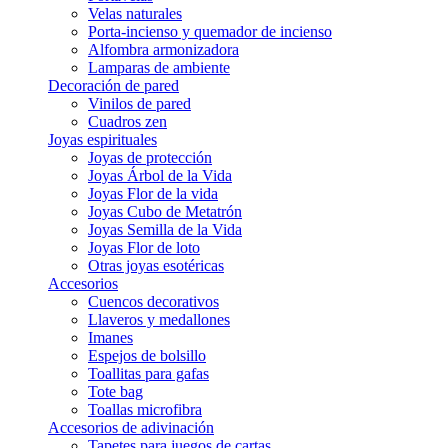
Velas naturales
Porta-incienso y quemador de incienso
Alfombra armonizadora
Lamparas de ambiente
Decoración de pared
Vinilos de pared
Cuadros zen
Joyas espirituales
Joyas de protección
Joyas Árbol de la Vida
Joyas Flor de la vida
Joyas Cubo de Metatrón
Joyas Semilla de la Vida
Joyas Flor de loto
Otras joyas esotéricas
Accesorios
Cuencos decorativos
Llaveros y medallones
Imanes
Espejos de bolsillo
Toallitas para gafas
Tote bag
Toallas microfibra
Accesorios de adivinación
Tapetes para juegos de cartas