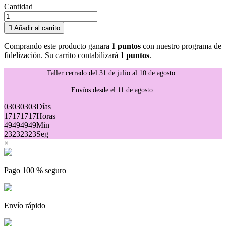
Cantidad

Añadir al carrito
Comprando este producto ganara
1 puntos
con nuestro programa de
fidelización. Su carrito contabilizará
1 puntos
.
Taller cerrado del 31 de julio al 10 de agosto.
Envíos desde el 11 de agosto.
03
03
03
03
Días
17
17
17
17
Horas
49
49
49
49
Min
23
23
23
23
Seg
×
Pago 100 % seguro
Envío rápido