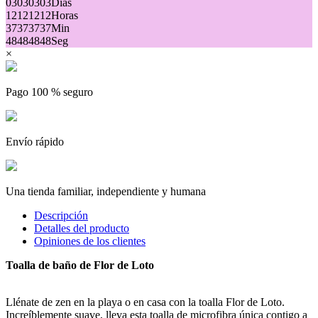
03
03
03
03
Días
12
12
12
12
Horas
37
37
37
37
Min
48
48
48
48
Seg
×
Pago 100 % seguro
Envío rápido
Una tienda familiar, independiente y humana
(1 opinión)
Descripción
Detalles del producto
Opiniones de los clientes
Toalla de baño de Flor de Loto
Llénate de zen en la playa o en casa con la toalla Flor de Loto.
Increíblemente suave, lleva esta toalla de microfibra única contigo a