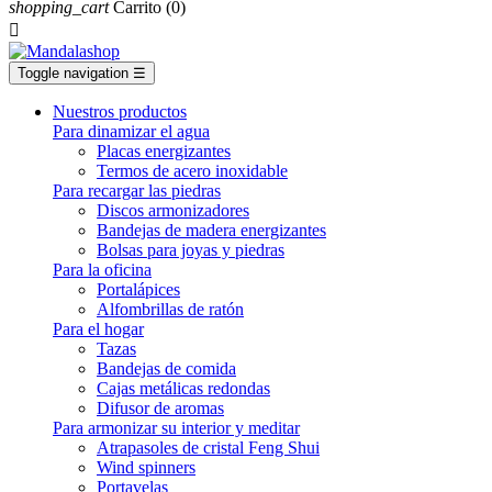
shopping_cart
Carrito
(0)

Toggle navigation
☰
Nuestros productos
Para dinamizar el agua
Placas energizantes
Termos de acero inoxidable
Para recargar las piedras
Discos armonizadores
Bandejas de madera energizantes
Bolsas para joyas y piedras
Para la oficina
Portalápices
Alfombrillas de ratón
Para el hogar
Tazas
Bandejas de comida
Cajas metálicas redondas
Difusor de aromas
Para armonizar su interior y meditar
Atrapasoles de cristal Feng Shui
Wind spinners
Portavelas