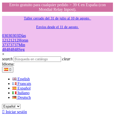
Envio gratuito para cualquier pedido > 39 € en España (con
Mondial Relay Inpost).
Taller cerrado del 31 de julio al 10 de agosto.
Envíos desde el 11 de agosto.
03
03
03
03
Días
12
12
12
12
Horas
37
37
37
37
Min
48
48
48
48
Seg
×
search
clear
Idioma:

English
Français
Español
Italiano
Deutsch

Iniciar sesión