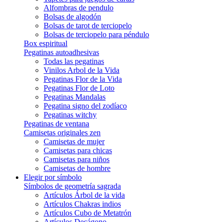
Alfombras de pendulo
Bolsas de algodón
Bolsas de tarot de terciopelo
Bolsas de terciopelo para péndulo
Box espiritual
Pegatinas autoadhesivas
Todas las pegatinas
Vinilos Arbol de la Vida
Pegatinas Flor de la Vida
Pegatinas Flor de Loto
Pegatinas Mandalas
Pegatina signo del zodíaco
Pegatinas witchy
Pegatinas de ventana
Camisetas originales zen
Camisetas de mujer
Camisetas para chicas
Camisetas para niños
Camisetas de hombre
Elegir por símbolo
Símbolos de geometría sagrada
Artículos Árbol de la vida
Artículos Chakras indios
Artículos Cubo de Metatrón
Artículos Decágono