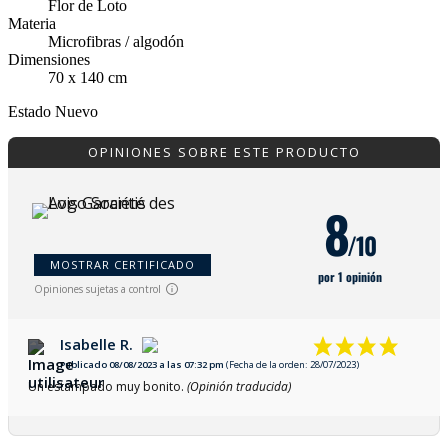
Flor de Loto
Materia
Microfibras / algodón
Dimensiones
70 x 140 cm
Estado
Nuevo
OPINIONES SOBRE ESTE PRODUCTO
8
/10
MOSTRAR CERTIFICADO
por 1 opinión
Opiniones sujetas a control
Isabelle R.
Publicado 08/08/2023 a las 07:32 pm
(Fecha de la orden: 28/07/2023)
Un estampado muy bonito.
(Opinión traducida)