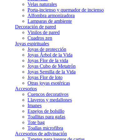
Velas naturales
Porta-incienso y quemador de incienso
Alfombra armonizadora
Lamparas de ambiente
Decoración de pared
Vinilos de pared
Cuadros zen
Joyas espirituales
Joyas de protección
Joyas Árbol de la Vida
Joyas Flor de la vida
Joyas Cubo de Metatrón
Joyas Semilla de la Vida
Joyas Flor de loto
Otras joyas esotéricas
Accesorios
Cuencos decorativos
Llaveros y medallones
Imanes
Espejos de bolsillo
Toallitas para gafas
Tote bag
Toallas microfibra
Accesorios de adivinación
Tapetes para juegos de cartas