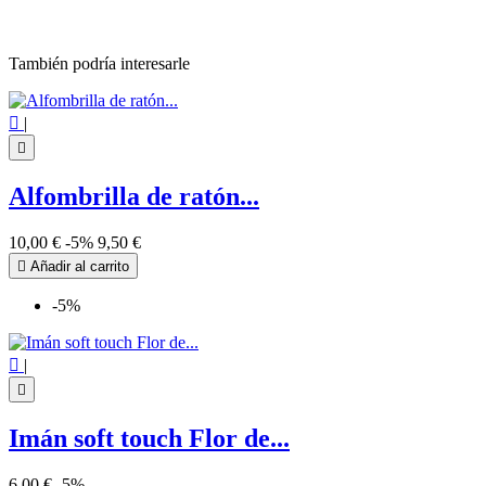
También podría interesarle

|

Alfombrilla de ratón...
10,00 €
-5%
9,50 €

Añadir al carrito
-5%

|

Imán soft touch Flor de...
6,00 €
-5%