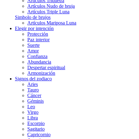
Artículos Triquetra
Artículos Nudo de bruja
Artículos Triple Luna
Simbolo de brujos
Artículos Mariposa Luna
Elegir por intención
Protección
Paz interior
Suerte
Amor
Confianza
Abundancia
Despertar espiritual
Armonización
Signos del zodiaco
Aries
Tauro
Cáncer
Géminis
Leo
Virgo
Libra
Escorpio
Sagitario
Capricornio