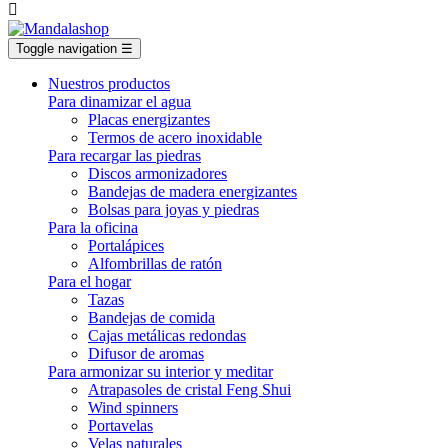

Toggle navigation
☰
Nuestros productos
Para dinamizar el agua
Placas energizantes
Termos de acero inoxidable
Para recargar las piedras
Discos armonizadores
Bandejas de madera energizantes
Bolsas para joyas y piedras
Para la oficina
Portalápices
Alfombrillas de ratón
Para el hogar
Tazas
Bandejas de comida
Cajas metálicas redondas
Difusor de aromas
Para armonizar su interior y meditar
Atrapasoles de cristal Feng Shui
Wind spinners
Portavelas
Velas naturales