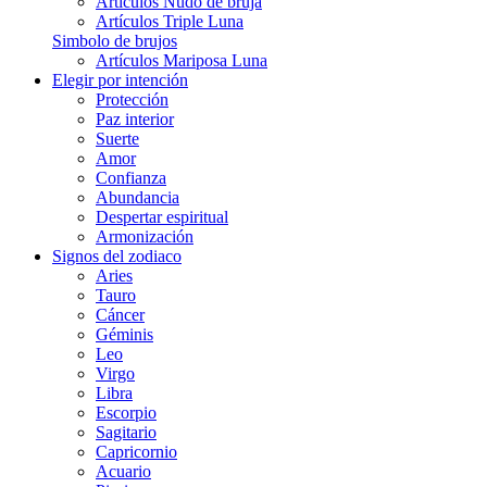
Artículos Nudo de bruja
Artículos Triple Luna
Simbolo de brujos
Artículos Mariposa Luna
Elegir por intención
Protección
Paz interior
Suerte
Amor
Confianza
Abundancia
Despertar espiritual
Armonización
Signos del zodiaco
Aries
Tauro
Cáncer
Géminis
Leo
Virgo
Libra
Escorpio
Sagitario
Capricornio
Acuario