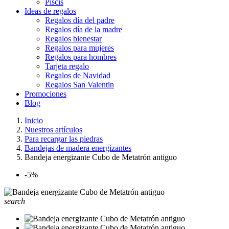
Piscis
Ideas de regalos
Regalos día del padre
Regalos día de la madre
Regalos bienestar
Regalos para mujeres
Regalos para hombres
Tarjeta regalo
Regalos de Navidad
Regalos San Valentin
Promociones
Blog
Inicio
Nuestros artículos
Para recargar las piedras
Bandejas de madera energizantes
Bandeja energizante Cubo de Metatrón antiguo
-5%
search