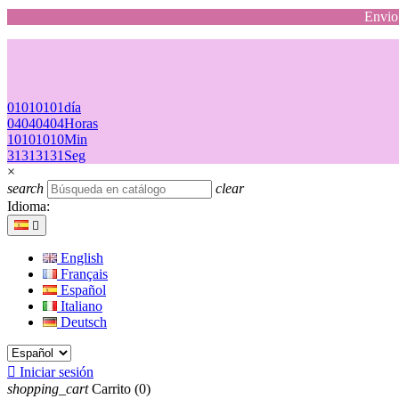
Envio 
01
01
01
01
día
04
04
04
04
Horas
10
10
10
10
Min
31
31
31
31
Seg
×
search
clear
Idioma:

English
Français
Español
Italiano
Deutsch

Iniciar sesión
shopping_cart
Carrito
(0)