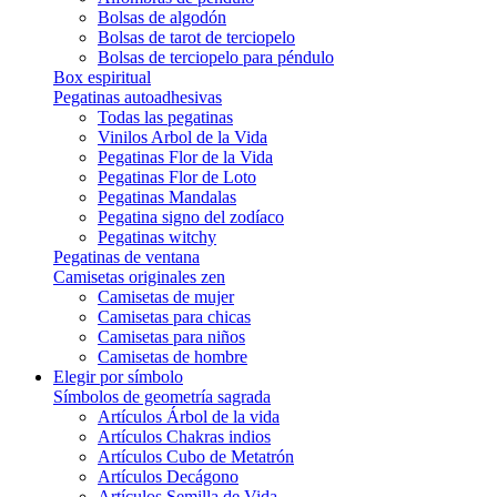
Bolsas de algodón
Bolsas de tarot de terciopelo
Bolsas de terciopelo para péndulo
Box espiritual
Pegatinas autoadhesivas
Todas las pegatinas
Vinilos Arbol de la Vida
Pegatinas Flor de la Vida
Pegatinas Flor de Loto
Pegatinas Mandalas
Pegatina signo del zodíaco
Pegatinas witchy
Pegatinas de ventana
Camisetas originales zen
Camisetas de mujer
Camisetas para chicas
Camisetas para niños
Camisetas de hombre
Elegir por símbolo
Símbolos de geometría sagrada
Artículos Árbol de la vida
Artículos Chakras indios
Artículos Cubo de Metatrón
Artículos Decágono
Artículos Semilla de Vida