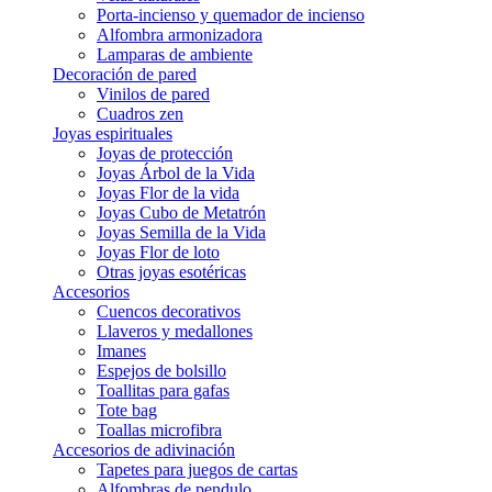
Porta-incienso y quemador de incienso
Alfombra armonizadora
Lamparas de ambiente
Decoración de pared
Vinilos de pared
Cuadros zen
Joyas espirituales
Joyas de protección
Joyas Árbol de la Vida
Joyas Flor de la vida
Joyas Cubo de Metatrón
Joyas Semilla de la Vida
Joyas Flor de loto
Otras joyas esotéricas
Accesorios
Cuencos decorativos
Llaveros y medallones
Imanes
Espejos de bolsillo
Toallitas para gafas
Tote bag
Toallas microfibra
Accesorios de adivinación
Tapetes para juegos de cartas
Alfombras de pendulo