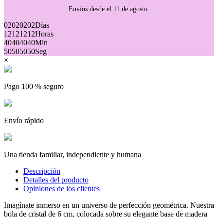
Envíos desde el 11 de agosto.
02
02
02
02
Días
12
12
12
12
Horas
40
40
40
40
Min
50
50
50
50
Seg
×
Pago 100 % seguro
Envío rápido
(7 opiniones)
Una tienda familiar, independiente y humana
Descripción
Detalles del producto
Opiniones de los clientes
Imagínate inmerso en un universo de perfección geométrica. Nuestra
bola de cristal de 6 cm, colocada sobre su elegante base de madera