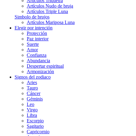
Artículos Triquetra
Artículos Nudo de bruja
Artículos Triple Luna
Simbolo de brujos
Artículos Mariposa Luna
Elegir por intención
Protección
Paz interior
Suerte
Amor
Confianza
Abundancia
Despertar espiritual
Armonización
Signos del zodiaco
Aries
Tauro
Cáncer
Géminis
Leo
Virgo
Libra
Escorpio
Sagitario
Capricornio