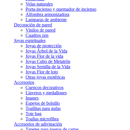
Velas naturales
Porta-incienso y quemador de incienso
Alfombra armonizadora
Lamparas de ambiente
Decoración de pared
Vinilos de pared
Cuadros zen
Joyas espirituales
Joyas de protección
Joyas Árbol de la Vida
Joyas Flor de la vida
Joyas Cubo de Metatrón
Joyas Semilla de la Vida
Joyas Flor de loto
Otras joyas esotéricas
Accesorios
Cuencos decorativos
Llaveros y medallones
Imanes
Espejos de bolsillo
Toallitas para gafas
Tote bag
Toallas microfibra
Accesorios de adivinación
Tapetes para juegos de cartas