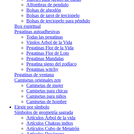
Alfombras de pendulo
Bolsas de algodón
Bolsas de tarot de terciopelo
Bolsas de terciopelo para péndulo
Box espiritual
Pegatinas autoadhesivas
Todas las pegatinas
Vinilos Arbol de la Vida
Pegatinas Flor de la Vida
Pegatinas Flor de Loto
Pegatinas Mandalas
Pegatina signo del zodíaco
Pegatinas witchy
Pegatinas de ventana
Camisetas originales zen
Camisetas de mujer
Camisetas para chicas
Camisetas para niños
Camisetas de hombre
Elegir por símbolo
Símbolos de geometría sagrada
Artículos Árbol de la vida
Artículos Chakras indios
Artículos Cubo de Metatrón
Artículos Decágono