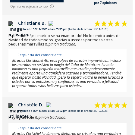
por 7 opiniones
Opiniones sujetas a control
Christiane B.
Publicado 30/11/2025 a las 05:35 pm
(Fecha de la orden: 20/11/2025)
Espléndido... ¡mi marido se ha enamorado! No lo tendrá antes de
Navidad de todos modos, gracias a ustedes por todas estas
pequeñas maravillas
(Opinión traducida)
Respuesta del comerciante
¡Gracias Christiane! Ah, esos golpes de corazón imprevistos... incluso
los maridos no resisten la magia del Cubo de Metatron. La bola
luminosa es una pequeña maravilla que irradia poderosamente —
realmente aporta una atmósfera sagrada y tranquilizadora. Tendrá
que esperar hasta Navidad, ¡pero la espera valdrá la pena! Gracias a
ustedes por su entusiasmo y confianza, es una verdadera felicidad
preparar todas estas bellezas para ustedes.
Christèle D.
Publicado 05/11/2025 a las 04:02 pm
(Fecha de la orden: 31/10/2025)
Muy agradable
(Opinión traducida)
Respuesta del comerciante
¡Gracias Christèle! La lámpara Metatron de cristal es una verdadera