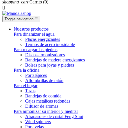
shopping_cart
Carrito
(0)

Toggle navigation
☰
Nuestros productos
Para dinamizar el agua
Placas energizantes
Termos de acero inoxidable
Para recargar las piedras
Discos armonizadores
Bandejas de madera energizantes
Bolsas para joyas y piedras
Para la oficina
Portalápices
Alfombrillas de ratón
Para el hogar
Tazas
Bandejas de comida
Cajas metálicas redondas
Difusor de aromas
Para armonizar su interior y meditar
Atrapasoles de cristal Feng Shui
Wind spinners
Portavelas