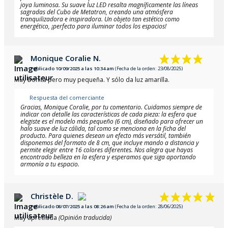
joya luminosa. Su suave luz LED resalta magníficamente las líneas
sagradas del Cubo de Metatron, creando una atmósfera
tranquilizadora e inspiradora. Un objeto tan estético como
energético, ¡perfecto para iluminar todos los espacios!
Monique Coralie N.
Publicado 10/09/2025 a las 10:34 am
(Fecha de la orden: 23/08/2025)
Muy bonita pero muy pequeña. Y sólo da luz amarilla.
Respuesta del comerciante
Gracias, Monique Coralie, por tu comentario. Cuidamos siempre de
indicar con detalle las características de cada pieza: la esfera que
elegiste es el modelo más pequeño (6 cm), diseñado para ofrecer un
halo suave de luz cálida, tal como se menciona en la ficha del
producto. Para quienes desean un efecto más versátil, también
disponemos del formato de 8 cm, que incluye mando a distancia y
permite elegir entre 16 colores diferentes. Nos alegra que hayas
encontrado belleza en la esfera y esperamos que siga aportando
armonía a tu espacio.
Christèle D.
Publicado 08/07/2025 a las 08:26 am
(Fecha de la orden: 28/06/2025)
Muy apreciada
(Opinión traducida)