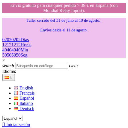
Envio gratuito para cualquier pedido > 39 € en España (con
Mondial Relay Inpost).
Taller cerrado del 31 de julio al 10 de agosto.
Envíos desde el 11 de agosto.
02
02
02
02
Días
12
12
12
12
Horas
40
40
40
40
Min
50
50
50
50
Seg
×
search
clear
Idioma:

English
Français
Español
Italiano
Deutsch

Iniciar sesión