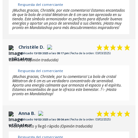
Respuesta del comerciante
¡Muchas gracias, Christèle, por este comentario! Estamos encantados
de que la bola de cristal Metatron de 6 cm sea tan apreciada en su
tienda. Este símbolo armonizador es perfecto para difundir buenas
energías y aportar un poco de serenidad a sus clientes. ¡Hasta muy
pronto en Mandalashop para más descubrimientos inspiradores!
Christèle D.
Publicado 13/03/2025 a las 09:17 pm
(Fecha de la orden: 03/03/2025)
Calmante
(Opinión traducida)
Respuesta del comerciante
¡Muchas gracias, Christele, por tu comentario! La bola de cristal
Métatron de 6 cm es un verdadero concentrado de serenidad.
Aporta una energía calmante que armoniza el espacio y el espíritu.
Estamos encantados de que te ofrezca este bienestar. ?✨ ¡Hasta
pronto en Mandalashop!
Anna B.
Publicado 16/02/2025 a las 09:04 am
(Fecha de la orden: 03/02/2025)
Todo perfecto y llegó rápido
(Opinión traducida)
Respuesta del comerciante