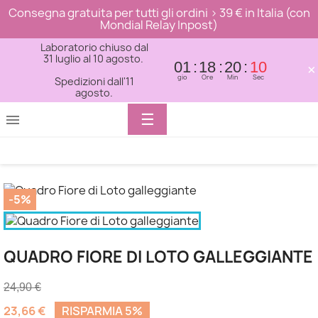
Consegna gratuita per tutti gli ordini > 39 € in Italia (con
Mondial Relay Inpost)
Laboratorio chiuso dal
31 luglio al 10 agosto.
01
18
20
10
×
gio
Ore
Min
Sec
Spedizioni dall'11
agosto.
Toggle
☰

navigation
-5%
QUADRO FIORE DI LOTO GALLEGGIANTE
24,90 €
23,66 €
RISPARMIA 5%