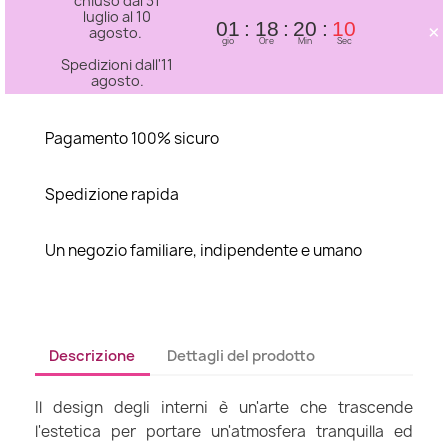
chiuso dal 31
luglio al 10
×
01
18
20
10
agosto.
gio
Ore
Min
Sec
Spedizioni dall'11
agosto.
Pagamento 100% sicuro
Spedizione rapida
Un negozio familiare, indipendente e umano
Descrizione
Dettagli del prodotto
Il design degli interni è un'arte che trascende
l'estetica per portare un'atmosfera tranquilla ed