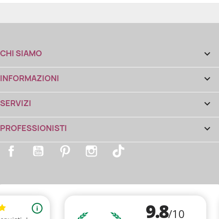
CHI SIAMO

INFORMAZIONI

SERVIZI

PROFESSIONISTI

Facebook
YouTube
Pinterest
Instagram
TikTok