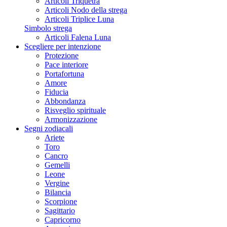
Articoli Triquetra
Articoli Nodo della strega
Articoli Triplice Luna
Simbolo strega
Articoli Falena Luna
Scegliere per intenzione
Protezione
Pace interiore
Portafortuna
Amore
Fiducia
Abbondanza
Risveglio spirituale
Armonizzazione
Segni zodiacali
Ariete
Toro
Cancro
Gemelli
Leone
Vergine
Bilancia
Scorpione
Sagittario
Capricorno