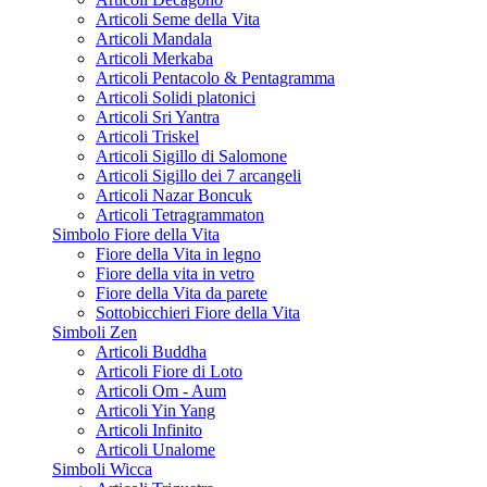
Articoli Seme della Vita
Articoli Mandala
Articoli Merkaba
Articoli Pentacolo & Pentagramma
Articoli Solidi platonici
Articoli Sri Yantra
Articoli Triskel
Articoli Sigillo di Salomone
Articoli Sigillo dei 7 arcangeli
Articoli Nazar Boncuk
Articoli Tetragrammaton
Simbolo Fiore della Vita
Fiore della Vita in legno
Fiore della vita in vetro
Fiore della Vita da parete
Sottobicchieri Fiore della Vita
Simboli Zen
Articoli Buddha
Articoli Fiore di Loto
Articoli Om - Aum
Articoli Yin Yang
Articoli Infinito
Articoli Unalome
Simboli Wicca