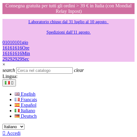
Consegna gratuita per tutti gli ordini > 39 € in Italia (con Mondial
Relay Inpost)
Laboratorio chiuso dal 31 luglio al 10 agosto.
Spedizioni dall'11 agosto.
01
01
01
01
gio
16
16
16
16
Ore
16
16
16
16
Min
29
29
29
29
Sec
×
search
clear
Lingua:

English
Français
Español
Italiano
Deutsch

Accedi