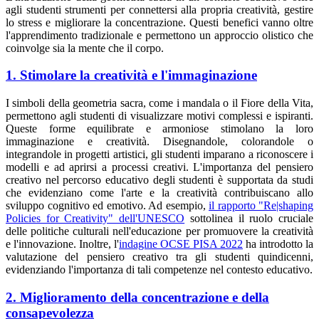
agli studenti strumenti per connettersi alla propria creatività, gestire
lo stress e migliorare la concentrazione. Questi benefici vanno oltre
l'apprendimento tradizionale e permettono un approccio olistico che
coinvolge sia la mente che il corpo.
1. Stimolare la creatività e l'immaginazione
I simboli della geometria sacra, come i mandala o il Fiore della Vita,
permettono agli studenti di visualizzare motivi complessi e ispiranti.
Queste forme equilibrate e armoniose stimolano la loro
immaginazione e creatività. Disegnandole, colorandole o
integrandole in progetti artistici, gli studenti imparano a riconoscere i
modelli e ad aprirsi a processi creativi. L'importanza del pensiero
creativo nel percorso educativo degli studenti è supportata da studi
che evidenziano come l'arte e la creatività contribuiscano allo
sviluppo cognitivo ed emotivo. Ad esempio,
il rapporto "Re|shaping
Policies for Creativity" dell'UNESCO
sottolinea il ruolo cruciale
delle politiche culturali nell'educazione per promuovere la creatività
e l'innovazione. Inoltre, l'
indagine OCSE PISA 2022
ha introdotto la
valutazione del pensiero creativo tra gli studenti quindicenni,
evidenziando l'importanza di tali competenze nel contesto educativo.
2. Miglioramento della concentrazione e della
consapevolezza