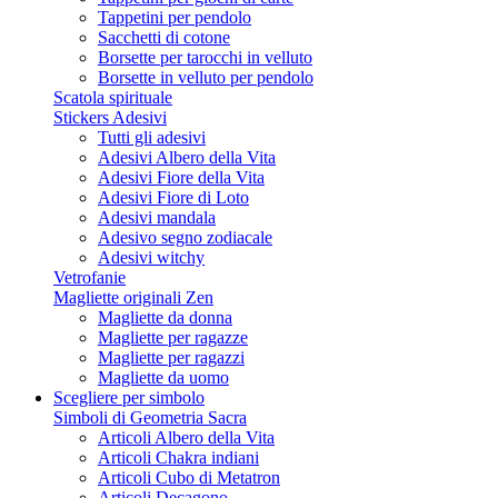
Tappetini per pendolo
Sacchetti di cotone
Borsette per tarocchi in velluto
Borsette in velluto per pendolo
Scatola spirituale
Stickers Adesivi
Tutti gli adesivi
Adesivi Albero della Vita
Adesivi Fiore della Vita
Adesivi Fiore di Loto
Adesivi mandala
Adesivo segno zodiacale
Adesivi witchy
Vetrofanie
Magliette originali Zen
Magliette da donna
Magliette per ragazze
Magliette per ragazzi
Magliette da uomo
Scegliere per simbolo
Simboli di Geometria Sacra
Articoli Albero della Vita
Articoli Chakra indiani
Articoli Cubo di Metatron
Articoli Decagono