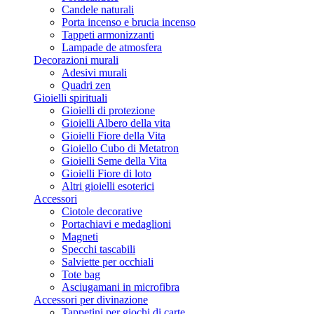
Candele naturali
Porta incenso e brucia incenso
Tappeti armonizzanti
Lampade de atmosfera
Decorazioni murali
Adesivi murali
Quadri zen
Gioielli spirituali
Gioielli di protezione
Gioielli Albero della vita
Gioielli Fiore della Vita
Gioiello Cubo di Metatron
Gioielli Seme della Vita
Gioielli Fiore di loto
Altri gioielli esoterici
Accessori
Ciotole decorative
Portachiavi e medaglioni
Magneti
Specchi tascabili
Salviette per occhiali
Tote bag
Asciugamani in microfibra
Accessori per divinazione
Tappetini per giochi di carte