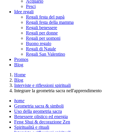
Acquario
Pesci
Idee regali
Regali festa del papà
Regali festa della mamma
Regali benessere
Regali per donne
Regali per uomoni
Buono regalo
Regali di Natale
Regali San Valentino
Promos
Blog
Home
Blog
Interviste e riflessioni spirituali
Integrare la geometria sacra nell'apprendimento
home
Geometria sacra & simboli
Uso della geometria sacra
Benessere olistico ed energia
Feng Shui & decorazione Zen
Spiritualità e rituali