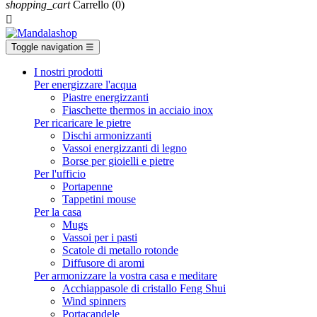
shopping_cart
Carrello
(0)

Toggle navigation
☰
I nostri prodotti
Per energizzare l'acqua
Piastre energizzanti
Fiaschette thermos in acciaio inox
Per ricaricare le pietre
Dischi armonizzanti
Vassoi energizzanti di legno
Borse per gioielli e pietre
Per l'ufficio
Portapenne
Tappetini mouse
Per la casa
Mugs
Vassoi per i pasti
Scatole di metallo rotonde
Diffusore di aromi
Per armonizzare la vostra casa e meditare
Acchiappasole di cristallo Feng Shui
Wind spinners
Portacandele