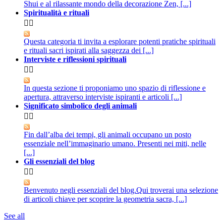
Shui e al rilassante mondo della decorazione Zen, [...]
Spiritualità e rituali


Questa categoria ti invita a esplorare potenti pratiche spirituali
e rituali sacri ispirati alla saggezza dei [...]
Interviste e riflessioni spirituali


In questa sezione ti proponiamo uno spazio di riflessione e
apertura, attraverso interviste ispiranti e articoli [...]
Significato simbolico degli animali


Fin dall’alba dei tempi, gli animali occupano un posto
essenziale nell’immaginario umano. Presenti nei miti, nelle
[...]
Gli essenziali del blog


Benvenuto negli essenziali del blog.Qui troverai una selezione
di articoli chiave per scoprire la geometria sacra, [...]
See all