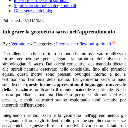
Interviste e riflessioni spirituali
Significato simbolico degli animali
Gli essenziali del blog
Published : 07/11/2024
Integrare la geometria sacra nell'apprendimento
By :
Veronique
- Categories :
Interviste e riflessioni spirituali
Da millenni, le civiltà di tutto il mondo hanno osservato e utilizzato
forme geometriche per spiegare la struttura dell'universo e
simboleggiare il sacro. Dai cerchi concentrici dei mandala tibetani
alle spirali naturali osservate nelle conchiglie, fino alle piramidi
egizie, questi motivi sono presenti ovunque intorno a noi e
testimoniano l'armonia della natura. La geometria sacra si basa
sull'idea che
queste forme rappresentino il linguaggio universale
della creazione
, unificando il mondo materiale e spirituale. Nella
nostra quotidianità moderna, l'interesse per questi simboli sacri è in
crescita, e molti educatori stanno esplorando modi creativi per
integrarli nell'istruzione.
Integrando i simboli sacri e la geometria nell'apprendimento, gli
insegnanti offrono agli studenti molto più che semplici conoscenze
accademiche. Queste forme e motivi favoriscono infatti un