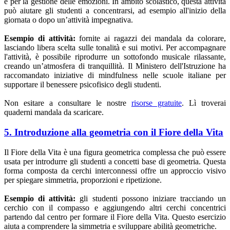
e per la gestione delle emozioni. In ambito scolastico, questa attività
può aiutare gli studenti a concentrarsi, ad esempio all'inizio della
giornata o dopo un’attività impegnativa.
Esempio di attività:
fornite ai ragazzi dei mandala da colorare,
lasciando libera scelta sulle tonalità e sui motivi. Per accompagnare
l'attività, è possibile riprodurre un sottofondo musicale rilassante,
creando un’atmosfera di tranquillità. Il Ministero dell'Istruzione ha
raccomandato iniziative di mindfulness nelle scuole italiane per
supportare il benessere psicofisico degli studenti.
Non esitare a consultare le nostre
risorse gratuite
. Lì troverai
quaderni mandala da scaricare.
5. Introduzione alla geometria con il Fiore della Vita
Il Fiore della Vita è una figura geometrica complessa che può essere
usata per introdurre gli studenti a concetti base di geometria. Questa
forma composta da cerchi interconnessi offre un approccio visivo
per spiegare simmetria, proporzioni e ripetizione.
Esempio di attività:
gli studenti possono iniziare tracciando un
cerchio con il compasso e aggiungendo altri cerchi concentrici
partendo dal centro per formare il Fiore della Vita. Questo esercizio
aiuta a comprendere la simmetria e sviluppare abilità geometriche.