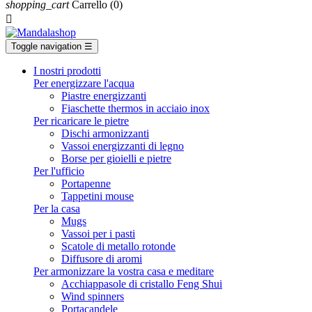
shopping_cart
Carrello
(0)

Toggle navigation
☰
I nostri prodotti
Per energizzare l'acqua
Piastre energizzanti
Fiaschette thermos in acciaio inox
Per ricaricare le pietre
Dischi armonizzanti
Vassoi energizzanti di legno
Borse per gioielli e pietre
Per l'ufficio
Portapenne
Tappetini mouse
Per la casa
Mugs
Vassoi per i pasti
Scatole di metallo rotonde
Diffusore di aromi
Per armonizzare la vostra casa e meditare
Acchiappasole di cristallo Feng Shui
Wind spinners
Portacandele