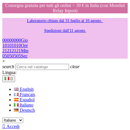
Consegna gratuita per tutti gli ordini > 39 € in Italia (con Mondial
Relay Inpost)
Laboratorio chiuso dal 31 luglio al 10 agosto.
Spedizioni dall'11 agosto.
00
00
00
00
Gio
10
10
10
10
Ore
21
21
21
21
Min
05
05
05
05
Sec
×
search
clear
Lingua:

English
Français
Español
Italiano
Deutsch

Accedi