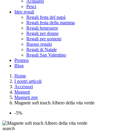
Acquario
Pesci
Idee regali
Regali festa del papà
Regali festa della mamma
Regali benessere
Regali per donne
Regali per uomoni
Buono regalo
Regali di Natale
Regali San Valentino
Promos
Blog
Home
I nostri articoli
Accessori
Magneti
Magneti zen
Magnete soft touch Albero della vita verde
-5%
search