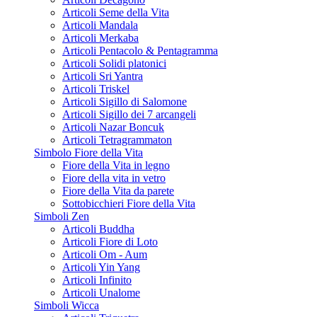
Articoli Seme della Vita
Articoli Mandala
Articoli Merkaba
Articoli Pentacolo & Pentagramma
Articoli Solidi platonici
Articoli Sri Yantra
Articoli Triskel
Articoli Sigillo di Salomone
Articoli Sigillo dei 7 arcangeli
Articoli Nazar Boncuk
Articoli Tetragrammaton
Simbolo Fiore della Vita
Fiore della Vita in legno
Fiore della vita in vetro
Fiore della Vita da parete
Sottobicchieri Fiore della Vita
Simboli Zen
Articoli Buddha
Articoli Fiore di Loto
Articoli Om - Aum
Articoli Yin Yang
Articoli Infinito
Articoli Unalome
Simboli Wicca