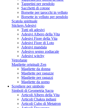
Tappetini per pendolo
Sacchetti di cotone
Borsette per tarocchi in velluto
Borsette in velluto per pendolo
Scatola spirituale
Stickers Adesivi
Tutti gli adesivi
Adesivi Albero della Vita
Adesivi Fiore della Vita
Adesivi Fiore di Loto
Adesivi mandala
Adesivo segno zodiacale
Adesivi witchy
Vetrofanie
Magliette originali Zen
Magliette da donna
Magliette per ragazze
Magliette per ragazzi
Magliette da uomo
Scegliere per simbolo
Simboli di Geometria Sacra
Articoli Albero della Vita
Articoli Chakra indiani
Articoli Cubo di Metatron
Articoli Decagono