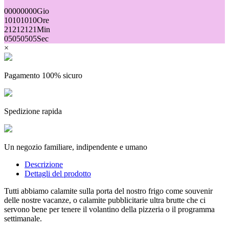
00
00
00
00
Gio
10
10
10
10
Ore
21
21
21
21
Min
05
05
05
05
Sec
×
Pagamento 100% sicuro
Spedizione rapida
Un negozio familiare, indipendente e umano
Descrizione
Dettagli del prodotto
Tutti abbiamo calamite sulla porta del nostro frigo come souvenir
delle nostre vacanze, o calamite pubblicitarie ultra brutte che ci
servono bene per tenere il volantino della pizzeria o il programma
settimanale.