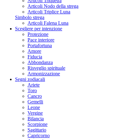
Articoli Triquetra
Articoli Nodo della strega
Articoli Triplice Luna
Simbolo strega
Articoli Falena Luna
Scegliere per intenzione
Protezione
Pace interiore
Portafortuna
Amore
Fiducia
Abbondanza
Risveglio spirituale
Armonizzazione
Segni zodiacali
Ariete
Toro
Cancro
Gemelli
Leone
Vergine
Bilancia
Scorpione
Sagittario
Capricorno