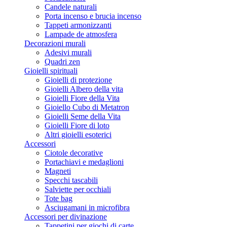
Candele naturali
Porta incenso e brucia incenso
Tappeti armonizzanti
Lampade de atmosfera
Decorazioni murali
Adesivi murali
Quadri zen
Gioielli spirituali
Gioielli di protezione
Gioielli Albero della vita
Gioielli Fiore della Vita
Gioiello Cubo di Metatron
Gioielli Seme della Vita
Gioielli Fiore di loto
Altri gioielli esoterici
Accessori
Ciotole decorative
Portachiavi e medaglioni
Magneti
Specchi tascabili
Salviette per occhiali
Tote bag
Asciugamani in microfibra
Accessori per divinazione
Tappetini per giochi di carte