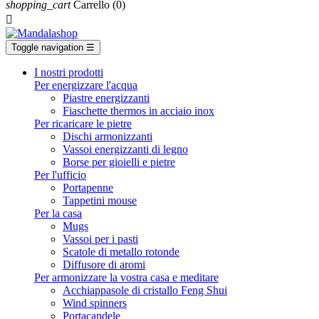
shopping_cart
Carrello
(0)

Toggle navigation
☰
I nostri prodotti
Per energizzare l'acqua
Piastre energizzanti
Fiaschette thermos in acciaio inox
Per ricaricare le pietre
Dischi armonizzanti
Vassoi energizzanti di legno
Borse per gioielli e pietre
Per l'ufficio
Portapenne
Tappetini mouse
Per la casa
Mugs
Vassoi per i pasti
Scatole di metallo rotonde
Diffusore di aromi
Per armonizzare la vostra casa e meditare
Acchiappasole di cristallo Feng Shui
Wind spinners
Portacandele