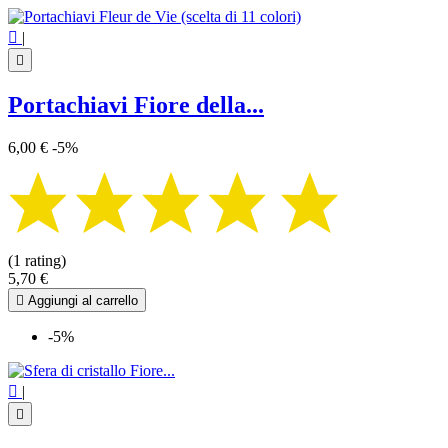

|

Portachiavi Fiore della...
6,00 €
-5%
(1 rating)
5,70 €

Aggiungi al carrello
-5%

|
