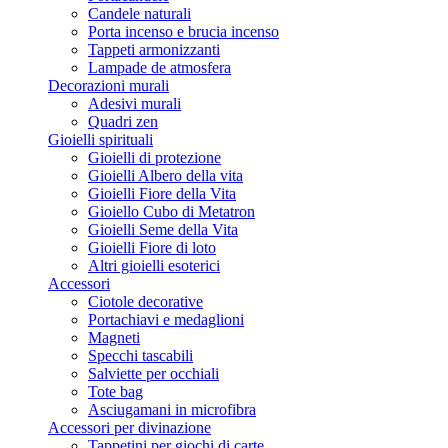
Candele naturali
Porta incenso e brucia incenso
Tappeti armonizzanti
Lampade de atmosfera
Decorazioni murali
Adesivi murali
Quadri zen
Gioielli spirituali
Gioielli di protezione
Gioielli Albero della vita
Gioielli Fiore della Vita
Gioiello Cubo di Metatron
Gioielli Seme della Vita
Gioielli Fiore di loto
Altri gioielli esoterici
Accessori
Ciotole decorative
Portachiavi e medaglioni
Magneti
Specchi tascabili
Salviette per occhiali
Tote bag
Asciugamani in microfibra
Accessori per divinazione
Tappetini per giochi di carte