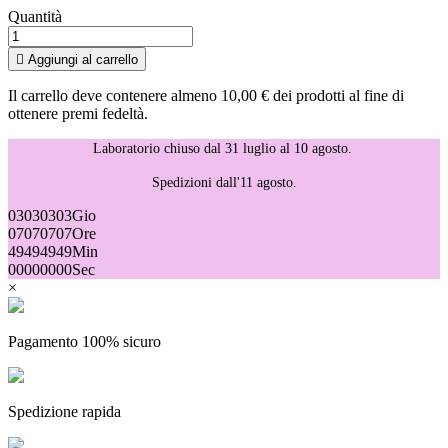
Quantità

Aggiungi al carrello
Il carrello deve contenere almeno 10,00 € dei prodotti al fine di
ottenere premi fedeltà.
Laboratorio chiuso dal 31 luglio al 10 agosto.
Spedizioni dall'11 agosto.
03
03
03
03
Gio
07
07
07
07
Ore
49
49
49
49
Min
00
00
00
00
Sec
×
Pagamento 100% sicuro
Spedizione rapida