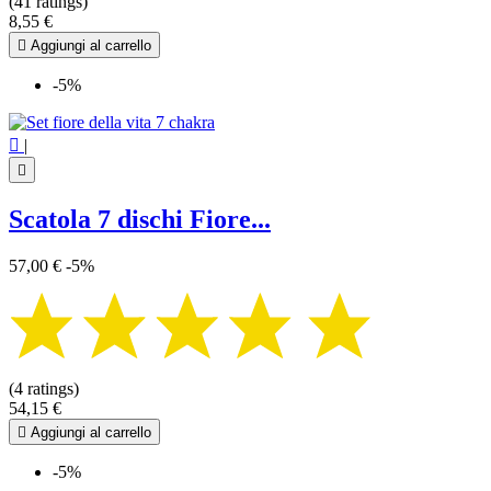
(41 ratings)
8,55 €

Aggiungi al carrello
-5%

|

Scatola 7 dischi Fiore...
57,00 €
-5%
(4 ratings)
54,15 €

Aggiungi al carrello
-5%