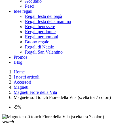
Acquario
Pesci
Idee regali
Regali festa del papà
Regali festa della mamma
Regali benessere
Regali per donne
Regali per uomoni
Buono regalo
Regali di Natale
Regali San Valentino
Promos
Blog
Home
I nostri articoli
Accessori
Magneti
Magneti Fiore della Vita
Magnete soft touch Fiore della Vita (scelta tra 7 colori)
-5%
search