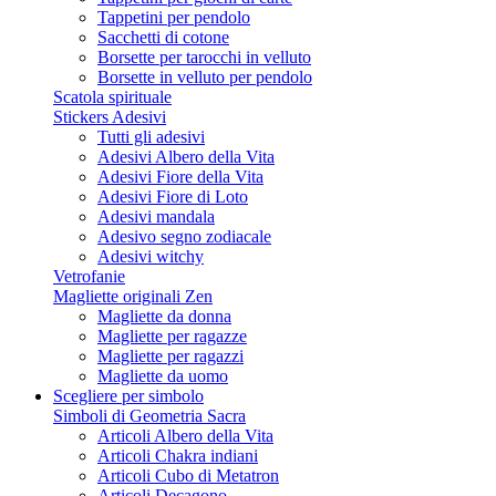
Tappetini per pendolo
Sacchetti di cotone
Borsette per tarocchi in velluto
Borsette in velluto per pendolo
Scatola spirituale
Stickers Adesivi
Tutti gli adesivi
Adesivi Albero della Vita
Adesivi Fiore della Vita
Adesivi Fiore di Loto
Adesivi mandala
Adesivo segno zodiacale
Adesivi witchy
Vetrofanie
Magliette originali Zen
Magliette da donna
Magliette per ragazze
Magliette per ragazzi
Magliette da uomo
Scegliere per simbolo
Simboli di Geometria Sacra
Articoli Albero della Vita
Articoli Chakra indiani
Articoli Cubo di Metatron
Articoli Decagono