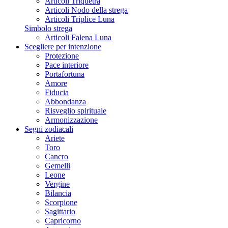
Articoli Triquetra
Articoli Nodo della strega
Articoli Triplice Luna
Simbolo strega
Articoli Falena Luna
Scegliere per intenzione
Protezione
Pace interiore
Portafortuna
Amore
Fiducia
Abbondanza
Risveglio spirituale
Armonizzazione
Segni zodiacali
Ariete
Toro
Cancro
Gemelli
Leone
Vergine
Bilancia
Scorpione
Sagittario
Capricorno