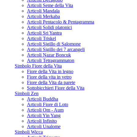
Articoli Seme della Vita
Articoli Mandala
Articoli Merkaba
Articoli Pentacolo & Pentagramma
Articoli Solidi platonici
Articoli Sri Yantra
Articoli Triskel
Articoli Sigillo di Salomone
Articoli Sigillo dei 7 arcangeli
Articoli Nazar Boncuk
Articoli Tetragrammaton
Simbolo Fiore della Vita
Fiore della Vita in legno
Fiore della vita in vetro
Fiore della Vita da parete
Sottobicchieri Fiore della Vita
Simboli Zen
Articoli Buddha
Articoli Fiore di Loto
Articoli Om - Aum
Articoli Yin Yang
Articoli Infinito
Articoli Unalome
Simboli Wicca