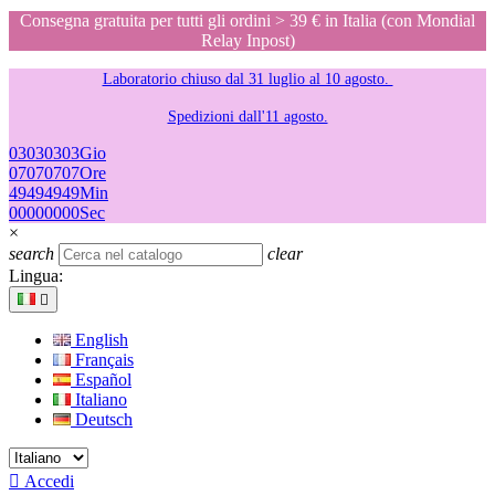
Consegna gratuita per tutti gli ordini > 39 € in Italia (con Mondial
Relay Inpost)
Laboratorio chiuso dal 31 luglio al 10 agosto.
Spedizioni dall'11 agosto.
03
03
03
03
Gio
07
07
07
07
Ore
49
49
49
49
Min
00
00
00
00
Sec
×
search
clear
Lingua:

English
Français
Español
Italiano
Deutsch

Accedi