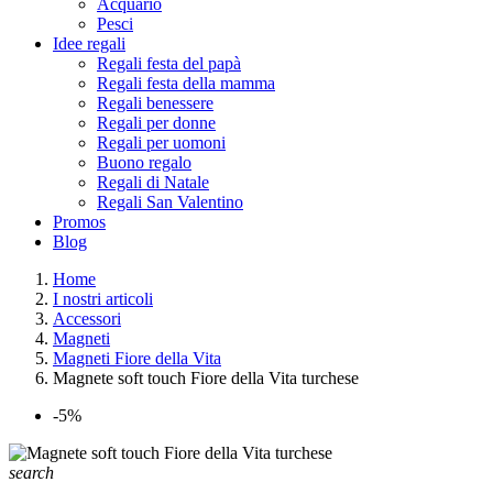
Acquario
Pesci
Idee regali
Regali festa del papà
Regali festa della mamma
Regali benessere
Regali per donne
Regali per uomoni
Buono regalo
Regali di Natale
Regali San Valentino
Promos
Blog
Home
I nostri articoli
Accessori
Magneti
Magneti Fiore della Vita
Magnete soft touch Fiore della Vita turchese
-5%
search