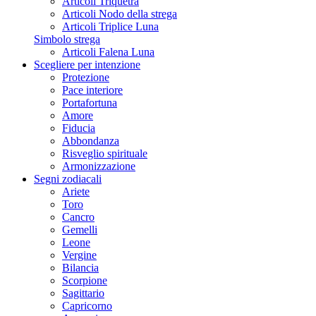
Articoli Triquetra
Articoli Nodo della strega
Articoli Triplice Luna
Simbolo strega
Articoli Falena Luna
Scegliere per intenzione
Protezione
Pace interiore
Portafortuna
Amore
Fiducia
Abbondanza
Risveglio spirituale
Armonizzazione
Segni zodiacali
Ariete
Toro
Cancro
Gemelli
Leone
Vergine
Bilancia
Scorpione
Sagittario
Capricorno