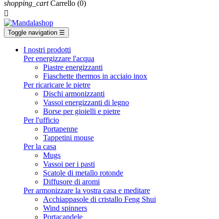
shopping_cart
Carrello
(0)

Toggle navigation
☰
I nostri prodotti
Per energizzare l'acqua
Piastre energizzanti
Fiaschette thermos in acciaio inox
Per ricaricare le pietre
Dischi armonizzanti
Vassoi energizzanti di legno
Borse per gioielli e pietre
Per l'ufficio
Portapenne
Tappetini mouse
Per la casa
Mugs
Vassoi per i pasti
Scatole di metallo rotonde
Diffusore di aromi
Per armonizzare la vostra casa e meditare
Acchiappasole di cristallo Feng Shui
Wind spinners
Portacandele