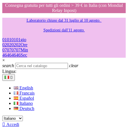
Consegna gratuita per tutti gli ordini > 39 € in Italia (con Mondial
Relay Inpost)
Laboratorio chiuso dal 31 luglio al 10 agosto.
Spedizioni dall'11 agosto.
01
01
01
01
gio
02
02
02
02
Ore
07
07
07
07
Min
46
46
46
46
Sec
×
search
clear
Lingua:

English
Français
Español
Italiano
Deutsch

Accedi