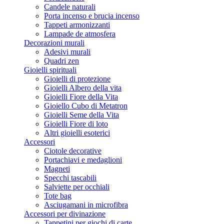
Candele naturali
Porta incenso e brucia incenso
Tappeti armonizzanti
Lampade de atmosfera
Decorazioni murali
Adesivi murali
Quadri zen
Gioielli spirituali
Gioielli di protezione
Gioielli Albero della vita
Gioielli Fiore della Vita
Gioiello Cubo di Metatron
Gioielli Seme della Vita
Gioielli Fiore di loto
Altri gioielli esoterici
Accessori
Ciotole decorative
Portachiavi e medaglioni
Magneti
Specchi tascabili
Salviette per occhiali
Tote bag
Asciugamani in microfibra
Accessori per divinazione
Tappetini per giochi di carte