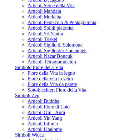
Articoli Seme della Vita
Articoli Mandala
Articoli Merkaba
Articoli Pentacolo & Pentagramma
Articoli Solidi platonici
Articoli Sri Yantra
Articoli Triskel
Articoli Sigillo di Salomone
Articoli Sigillo dei 7 arcangeli
Articoli Nazar Boncuk
Articoli Tetragrammaton
Simbolo Fiore della Vita
Fiore della Vita in legno
Fiore della vita in vetro
Fiore della Vita da parete
Sottobicchieri Fiore della Vita
Simboli Zen
Articoli Buddha
Articoli Fiore di Loto
Articoli Om - Aum
Articoli Yin Yang
Articoli Infinito
Articoli Unalome
Simboli Wicca