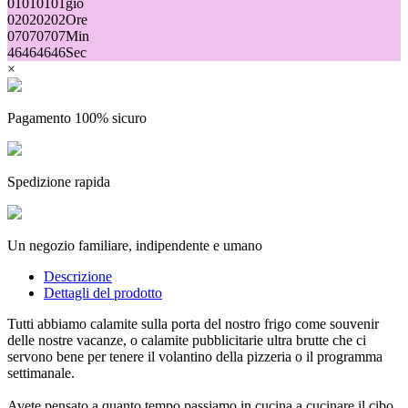
01
01
01
01
gio
02
02
02
02
Ore
07
07
07
07
Min
46
46
46
46
Sec
×
Pagamento 100% sicuro
Spedizione rapida
Un negozio familiare, indipendente e umano
Descrizione
Dettagli del prodotto
Tutti abbiamo calamite sulla porta del nostro frigo come souvenir
delle nostre vacanze, o calamite pubblicitarie ultra brutte che ci
servono bene per tenere il volantino della pizzeria o il programma
settimanale.
Avete pensato a quanto tempo passiamo in cucina a cucinare il cibo