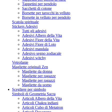
Tappetini per pendolo
Sacchetti di cotone
Borsette per tarocchi in velluto
Borsette in velluto per pendolo
Scatola spirituale
Stickers Adesivi
Tutti gli adesivi
Adesivi Albero della Vita
Adesivi Fiore della Vita
Adesivi Fiore di Loto
Adesivi mandala
Adesivo segno zodiacale
Adesivi witchy
Vetrofanie
Magliette originali Zen
Magliette da donna
Magliette per ragazze
Magliette per ragazzi
Magliette da uomo
Scegliere per simbolo
Simboli di Geometria Sacra
Articoli Albero della Vita
Articoli Chakra indiani
Articoli Cubo di Metatron
Articoli Decagono