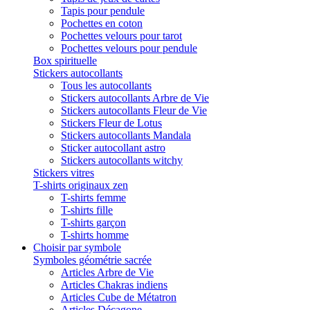
Tapis pour pendule
Pochettes en coton
Pochettes velours pour tarot
Pochettes velours pour pendule
Box spirituelle
Stickers autocollants
Tous les autocollants
Stickers autocollants Arbre de Vie
Stickers autocollants Fleur de Vie
Stickers Fleur de Lotus
Stickers autocollants Mandala
Sticker autocollant astro
Stickers autocollants witchy
Stickers vitres
T-shirts originaux zen
T-shirts femme
T-shirts fille
T-shirts garçon
T-shirts homme
Choisir par symbole
Symboles géométrie sacrée
Articles Arbre de Vie
Articles Chakras indiens
Articles Cube de Métatron
Articles Décagone