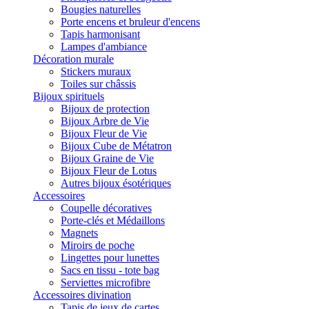
Bougies naturelles
Porte encens et bruleur d'encens
Tapis harmonisant
Lampes d'ambiance
Décoration murale
Stickers muraux
Toiles sur châssis
Bijoux spirituels
Bijoux de protection
Bijoux Arbre de Vie
Bijoux Fleur de Vie
Bijoux Cube de Métatron
Bijoux Graine de Vie
Bijoux Fleur de Lotus
Autres bijoux ésotériques
Accessoires
Coupelle décoratives
Porte-clés et Médaillons
Magnets
Miroirs de poche
Lingettes pour lunettes
Sacs en tissu - tote bag
Serviettes microfibre
Accessoires divination
Tapis de jeux de cartes