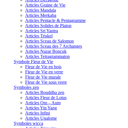
Articles Graine de Vie
Articles Mandala
Articles Merkaba
Articles Pentacle & Pentagramme
Articles Solides de Platon
Articles Sri Yantra
Articles Triskel
Articles Sceau de Salomon
Articles Sceau des 7 Archanges
Articles Nazar Boncuk
Articles Tetragrammaton
Symbole Fleur de Vie
Fleur de Vie en bois
Fleur de Vie en verre
Fleur de Vie murale
Fleur de Vie sous verre
Symboles zen
Articles Bouddha zen
Articles Fleur de Lotus
Articles Om – Aum
Articles Yin Yang
Articles Infini
Articles Unalome
Symboles wicca