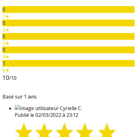
0
1★
0
2★
0
3★
0
4★
1
5★
10
/10
Basé sur 1 avis
Cyrielle C.
Publié le 02/03/2022 à 23:12