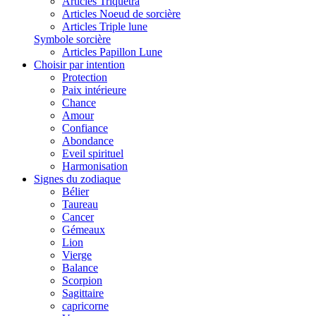
Articles Triquetra
Articles Noeud de sorcière
Articles Triple lune
Symbole sorcière
Articles Papillon Lune
Choisir par intention
Protection
Paix intérieure
Chance
Amour
Confiance
Abondance
Eveil spirituel
Harmonisation
Signes du zodiaque
Bélier
Taureau
Cancer
Gémeaux
Lion
Vierge
Balance
Scorpion
Sagittaire
capricorne