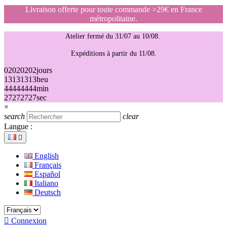
Livraison offerte pour toute commande >29€ en France
métropolitaine.
Atelier fermé du 31/07 au 10/08.
Expéditions à partir du 11/08.
02
02
02
02
jours
13
13
13
13
heu
44
44
44
44
min
27
27
27
27
sec
×
search
clear
Langue :

English
Français
Español
Italiano
Deutsch

Connexion