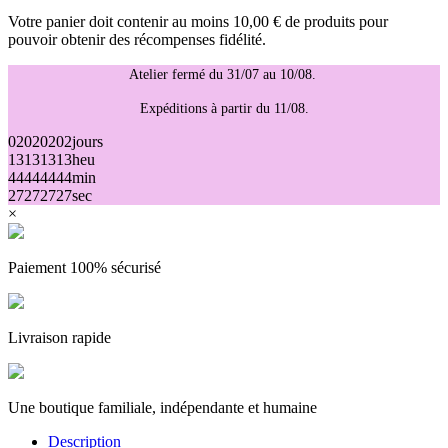
Votre panier doit contenir au moins 10,00 € de produits pour
pouvoir obtenir des récompenses fidélité.
Atelier fermé du 31/07 au 10/08.
Expéditions à partir du 11/08.
02
02
02
02
jours
13
13
13
13
heu
44
44
44
44
min
27
27
27
27
sec
×
Paiement 100% sécurisé
Livraison rapide
Une boutique familiale, indépendante et humaine
Description