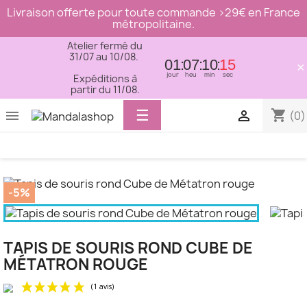
Livraison offerte pour toute commande >29€ en France
métropolitaine.
Atelier fermé du
31/07 au 10/08.
01
07
10
14
×
jour
heu
min
sec
Expéditions à
partir du 11/08.
Basculer
☰
shopping_cart


(0)
la
navigation
-5%
TAPIS DE SOURIS ROND CUBE DE
MÉTATRON ROUGE