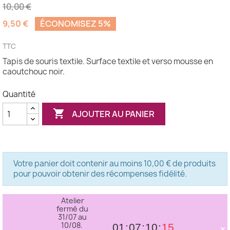
10,00 €
9,50 €
ÉCONOMISEZ 5%
(1 avis)
TTC
Tapis de souris textile. Surface textile et verso mousse en
caoutchouc noir.
Quantité

AJOUTER AU PANIER
Votre panier doit contenir au moins 10,00 € de produits
pour pouvoir obtenir des récompenses fidélité.
Atelier
fermé du
31/07 au
10/08.
×
01
07
10
14