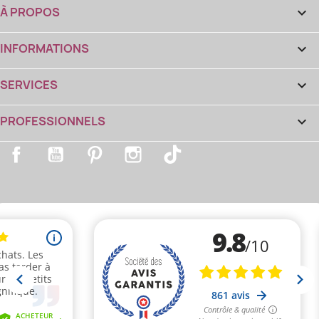
À PROPOS

INFORMATIONS

SERVICES

PROFESSIONNELS

Facebook
YouTube
Pinterest
Instagram
TikTok