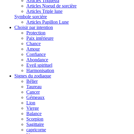
Articles Triquetra
Articles Noeud de sorcière
Articles Triple lune
Symbole sorcière
Articles Papillon Lune
Choisir par intention
Protection
Paix intérieure
Chance
Amour
Confiance
Abondance
Eveil spirituel
Harmonisation
Signes du zodiaque
Bélier
Taureau
Cancer
Gémeaux
Lion
Vierge
Balance
Scorpion
Sagittaire
capricorne