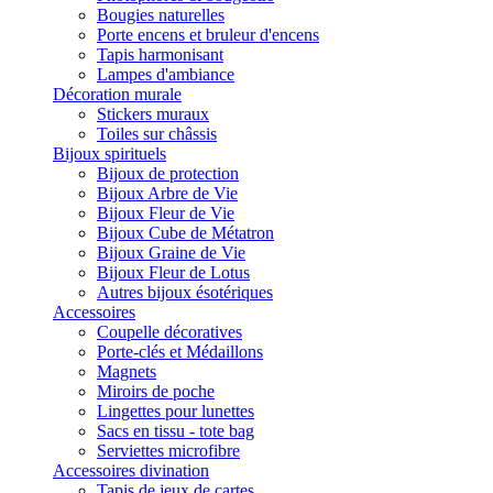
Bougies naturelles
Porte encens et bruleur d'encens
Tapis harmonisant
Lampes d'ambiance
Décoration murale
Stickers muraux
Toiles sur châssis
Bijoux spirituels
Bijoux de protection
Bijoux Arbre de Vie
Bijoux Fleur de Vie
Bijoux Cube de Métatron
Bijoux Graine de Vie
Bijoux Fleur de Lotus
Autres bijoux ésotériques
Accessoires
Coupelle décoratives
Porte-clés et Médaillons
Magnets
Miroirs de poche
Lingettes pour lunettes
Sacs en tissu - tote bag
Serviettes microfibre
Accessoires divination
Tapis de jeux de cartes