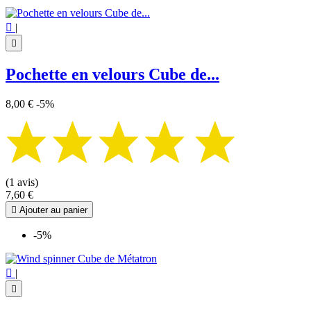

|

Pochette en velours Cube de...
8,00 €
-5%
(1 avis)
7,60 €

Ajouter au panier
-5%

|
