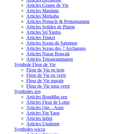
Articles Graine de Vie
Articles Mandala
Articles Merkaba
Articles Pentacle & Pentagramme
Articles Solides de Platon
Articles Sri Yantra
Articles Triskel
Articles Sceau de Salomon
Articles Sceau des 7 Archanges
Articles Nazar Boncuk
Articles Tetragrammaton
Symbole Fleur de Vie
Fleur de Vie en bois
Fleur de Vie en verre
Fleur de Vie murale
Fleur de Vie sous verre
Symboles zen
Articles Bouddha zen
Articles Fleur de Lotus
Articles Om – Aum
Articles Yin Yang
Articles Infini
Articles Unalome
Symboles wicca