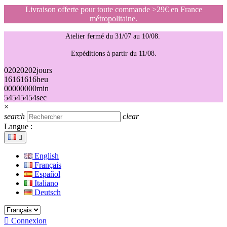
Livraison offerte pour toute commande >29€ en France
métropolitaine.
Atelier fermé du 31/07 au 10/08.
Expéditions à partir du 11/08.
02
02
02
02
jours
16
16
16
16
heu
00
00
00
00
min
54
54
54
54
sec
×
search
clear
Langue :

English
Français
Español
Italiano
Deutsch

Connexion