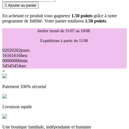

Ajouter au panier
En achetant ce produit vous gagnerez
1.50 points
grâce à notre
programme de fidélité. Votre panier totalisera
1.50 points
.
Atelier fermé du 31/07 au 10/08.
Expéditions à partir du 11/08.
02
02
02
02
jours
16
16
16
16
heu
00
00
00
00
min
54
54
54
54
sec
×
Paiement 100% sécurisé
Livraison rapide
Une boutique familiale, indépendante et humaine