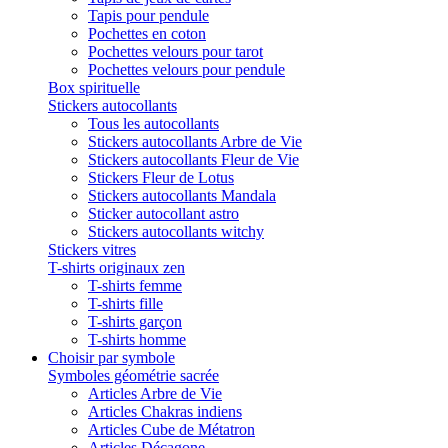
Tapis pour pendule
Pochettes en coton
Pochettes velours pour tarot
Pochettes velours pour pendule
Box spirituelle
Stickers autocollants
Tous les autocollants
Stickers autocollants Arbre de Vie
Stickers autocollants Fleur de Vie
Stickers Fleur de Lotus
Stickers autocollants Mandala
Sticker autocollant astro
Stickers autocollants witchy
Stickers vitres
T-shirts originaux zen
T-shirts femme
T-shirts fille
T-shirts garçon
T-shirts homme
Choisir par symbole
Symboles géométrie sacrée
Articles Arbre de Vie
Articles Chakras indiens
Articles Cube de Métatron
Articles Décagone