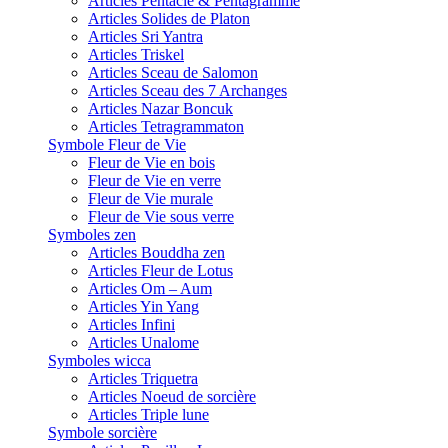
Articles Pentacle & Pentagramme
Articles Solides de Platon
Articles Sri Yantra
Articles Triskel
Articles Sceau de Salomon
Articles Sceau des 7 Archanges
Articles Nazar Boncuk
Articles Tetragrammaton
Symbole Fleur de Vie
Fleur de Vie en bois
Fleur de Vie en verre
Fleur de Vie murale
Fleur de Vie sous verre
Symboles zen
Articles Bouddha zen
Articles Fleur de Lotus
Articles Om – Aum
Articles Yin Yang
Articles Infini
Articles Unalome
Symboles wicca
Articles Triquetra
Articles Noeud de sorcière
Articles Triple lune
Symbole sorcière