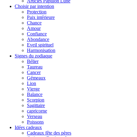
Articles Papillon Lune
Choisir par intention
Protection
Paix intérieure
Chance
Amour
Confiance
Abondance
Eveil spirituel
Harmonisation
Signes du zodiaque
Bélier
Taureau
Cancer
Gémeaux
Lion
Vierge
Balance
Scorpion
Sagittaire
capricorne
Verseau
Poissons
Idées cadeaux
Cadeaux fête des pères