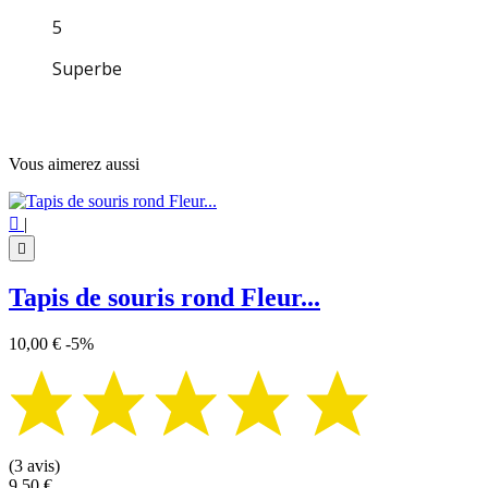
5
Superbe
Vous aimerez aussi

|

Tapis de souris rond Fleur...
10,00 €
-5%
(3 avis)
9,50 €