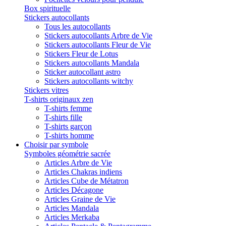
Box spirituelle
Stickers autocollants
Tous les autocollants
Stickers autocollants Arbre de Vie
Stickers autocollants Fleur de Vie
Stickers Fleur de Lotus
Stickers autocollants Mandala
Sticker autocollant astro
Stickers autocollants witchy
Stickers vitres
T-shirts originaux zen
T-shirts femme
T-shirts fille
T-shirts garçon
T-shirts homme
Choisir par symbole
Symboles géométrie sacrée
Articles Arbre de Vie
Articles Chakras indiens
Articles Cube de Métatron
Articles Décagone
Articles Graine de Vie
Articles Mandala
Articles Merkaba