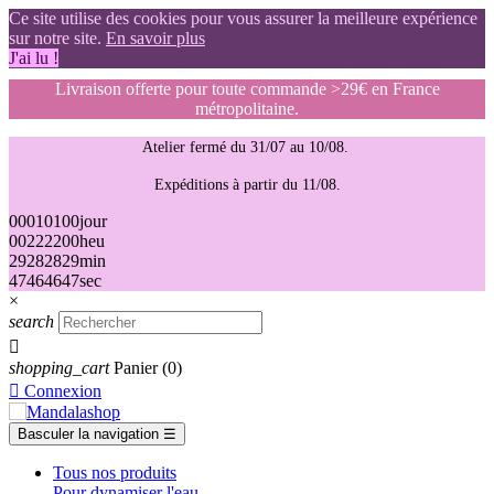
Ce site utilise des cookies pour vous assurer la meilleure expérience
sur notre site.
En savoir plus
J'ai lu !
Livraison offerte pour toute commande >29€ en France
métropolitaine.
Atelier fermé du 31/07 au 10/08.
Expéditions à partir du 11/08.
00
01
01
00
jour
00
22
22
00
heu
29
28
28
29
min
46
45
45
46
sec
×
search

shopping_cart
Panier
(0)

Connexion
Basculer la navigation
☰
Tous nos produits
Pour dynamiser l'eau