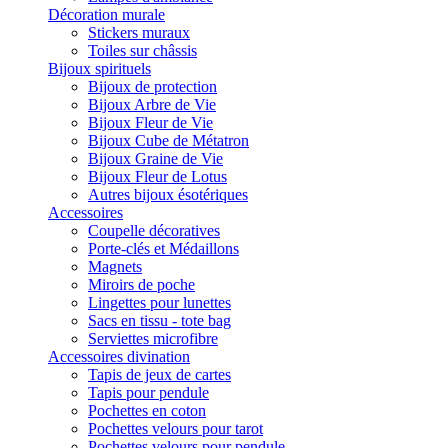
Décoration murale
Stickers muraux
Toiles sur châssis
Bijoux spirituels
Bijoux de protection
Bijoux Arbre de Vie
Bijoux Fleur de Vie
Bijoux Cube de Métatron
Bijoux Graine de Vie
Bijoux Fleur de Lotus
Autres bijoux ésotériques
Accessoires
Coupelle décoratives
Porte-clés et Médaillons
Magnets
Miroirs de poche
Lingettes pour lunettes
Sacs en tissu - tote bag
Serviettes microfibre
Accessoires divination
Tapis de jeux de cartes
Tapis pour pendule
Pochettes en coton
Pochettes velours pour tarot
Pochettes velours pour pendule