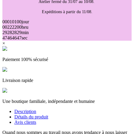
Atelier fermé du 31/07 au 10/08.
Expéditions à partir du 11/08.
00
01
01
00
jour
00
22
22
00
heu
29
28
28
29
min
46
45
45
46
sec
×
Paiement 100% sécurisé
Livraison rapide
Une boutique familiale, indépendante et humaine
Description
Détails du produit
Avis clients
Quand nous sommes au travail nous avons tendance à nous laisser