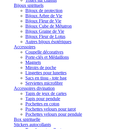
Toiles sur châssis
Bijoux spirituels
Bijoux de protection
Bijoux Arbre de Vie
Bijoux Fleur de Vie
Bijoux Cube de Métatron
Bijoux Graine de Vie
Bijoux Fleur de Lotus
Autres bijoux ésotériques
Accessoires
Coupelle décoratives
Porte-clés et Médaillons
Magnets
Miroirs de poche
Lingettes pour lunettes
Sacs en tissu - tote bag
Serviettes microfibre
Accessoires divination
Tapis de jeux de cartes
Tapis pour pendule
Pochettes en coton
Pochettes velours pour tarot
Pochettes velours pour pendule
Box spirituelle
Stickers autocollants