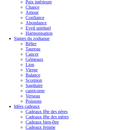
Paix intérieure
Chance
Amour
Confiance
Abondance
Eveil spirituel
Harmonisation
Signes du zodiaque
Bélier
Taureau
Cancer
Gémeaux
Lion
Vierge
Balance
Scorpion
Sagittaire
capricorne
Verseau
Poissons
Idées cadeaux
Cadeaux fête des pères
Cadeaux fête des mères
Cadeaux bien-être
Cadeaux femme