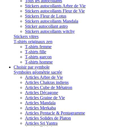
Tous les autocollants
Stickers autocollants Arbre de Vie
Stickers autocollants Fleur de Vie
Stickers Fleur de Lotus
Stickers autocollants Mandala
Sticker autocollant astro
Stickers autocollants witchy
Stickers vitres
T-shirts originaux zen
T-shirts femme
T-shirts fille
T-shirts garçon
T-shirts homme
Choisir par symbole
Symboles géométrie sacrée
Articles Arbre de Vie
Articles Chakras indiens
Articles Cube de Métatron
Articles Décagone
Articles Graine de Vie
Articles Mandala
Articles Merkaba
Articles Pentacle & Pentagramme
Articles Solides de Platon
Articles Sri Yantra