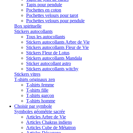
Tapis pour pendule
Pochettes en coton
Pochettes velours pour tarot
Pochettes velours pour pendule
Box spirituelle
Stickers autocollants
Tous les autocollants
Stickers autocollants Arbre de Vie
Stickers autocollants Fleur de Vie
Stickers Fleur de Lotus
Stickers autocollants Mandala
Sticker autocollant astro
Stickers autocollants witchy
Stickers vitres
T-shirts originaux zen
T-shirts femme
T-shirts fille
T-shirts garçon
T-shirts homme
Choisir par symbole
Symboles géométrie sacrée
Articles Arbre de Vie
Articles Chakras indiens
Articles Cube de Métatron
Articles Décagone