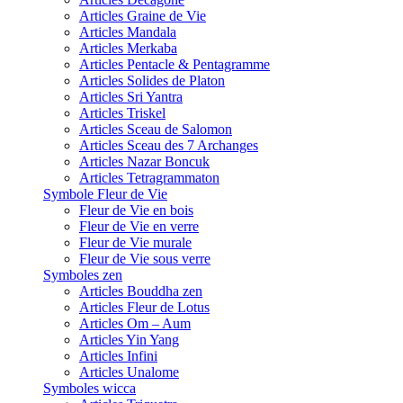
Articles Graine de Vie
Articles Mandala
Articles Merkaba
Articles Pentacle & Pentagramme
Articles Solides de Platon
Articles Sri Yantra
Articles Triskel
Articles Sceau de Salomon
Articles Sceau des 7 Archanges
Articles Nazar Boncuk
Articles Tetragrammaton
Symbole Fleur de Vie
Fleur de Vie en bois
Fleur de Vie en verre
Fleur de Vie murale
Fleur de Vie sous verre
Symboles zen
Articles Bouddha zen
Articles Fleur de Lotus
Articles Om – Aum
Articles Yin Yang
Articles Infini
Articles Unalome
Symboles wicca