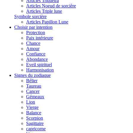
Articles Triquetra
Articles Noeud de sorcière
Articles Triple lune
Symbole sorcière
Articles Papillon Lune
Choisir par intention
Protection
Paix intérieure
Chance
Amour
Confiance
Abondance
Eveil spirituel
Harmonisation
Signes du zodiaque
Bélier
Taureau
Cancer
Gémeaux
Lion
Vierge
Balance
Scorpion
Sagittaire
capricorne