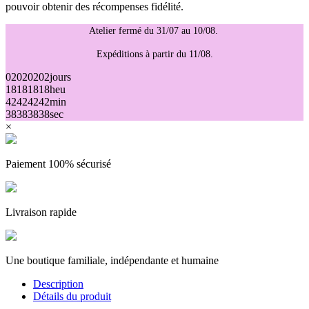
pouvoir obtenir des récompenses fidélité.
Atelier fermé du 31/07 au 10/08.
Expéditions à partir du 11/08.
02
02
02
02
jours
18
18
18
18
heu
42
42
42
42
min
38
38
38
38
sec
×
Paiement 100% sécurisé
Livraison rapide
Une boutique familiale, indépendante et humaine
Description
Détails du produit