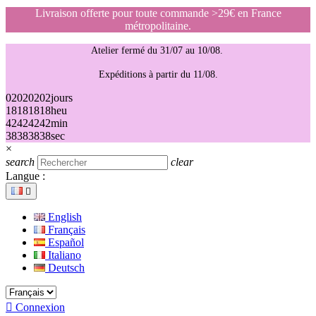
Livraison offerte pour toute commande >29€ en France
métropolitaine.
Atelier fermé du 31/07 au 10/08.
Expéditions à partir du 11/08.
02
02
02
02
jours
18
18
18
18
heu
42
42
42
42
min
38
38
38
38
sec
×
search
clear
Langue :

English
Français
Español
Italiano
Deutsch

Connexion