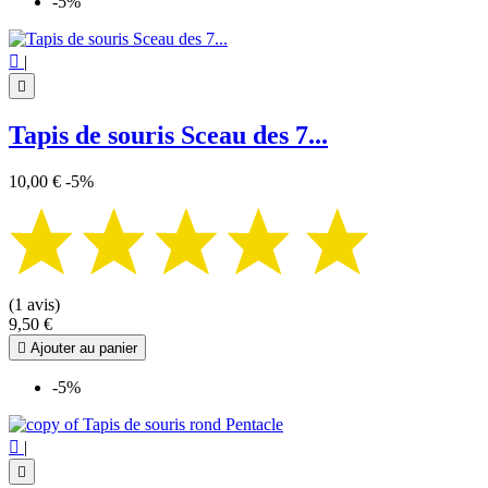
-5%

|

Tapis de souris Sceau des 7...
10,00 €
-5%
(1 avis)
9,50 €

Ajouter au panier
-5%

|
