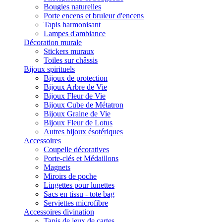
Bougies naturelles
Porte encens et bruleur d'encens
Tapis harmonisant
Lampes d'ambiance
Décoration murale
Stickers muraux
Toiles sur châssis
Bijoux spirituels
Bijoux de protection
Bijoux Arbre de Vie
Bijoux Fleur de Vie
Bijoux Cube de Métatron
Bijoux Graine de Vie
Bijoux Fleur de Lotus
Autres bijoux ésotériques
Accessoires
Coupelle décoratives
Porte-clés et Médaillons
Magnets
Miroirs de poche
Lingettes pour lunettes
Sacs en tissu - tote bag
Serviettes microfibre
Accessoires divination
Tapis de jeux de cartes