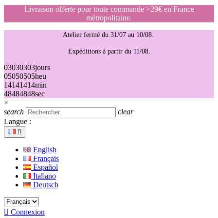
Livraison offerte pour toute commande >29€ en France
métropolitaine.
Atelier fermé du 31/07 au 10/08.
Expéditions à partir du 11/08.
03
03
03
03
jours
05
05
05
05
heu
14
14
14
14
min
48
48
48
48
sec
×
search
clear
Langue :

English
Français
Español
Italiano
Deutsch

Connexion