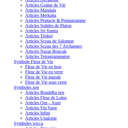
Articles Graine de Vie
Articles Mandala
Articles Merkaba
Articles Pentacle & Pentagramme
Articles Solides de Platon
Articles Sri Yantra
Articles Triskel
Articles Sceau de Salomon
Articles Sceau des 7 Archanges
Articles Nazar Boncuk
Articles Tetragrammaton
Symbole Fleur de Vie
Fleur de Vie en bois
Fleur de Vie en verre
Fleur de Vie murale
Fleur de Vie sous verre
Symboles zen
Articles Bouddha zen
Articles Fleur de Lotus
Articles Om – Aum
Articles Yin Yang
Articles Infini
Articles Unalome
Symboles wicca