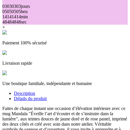
03
03
03
03
jours
05
05
05
05
heu
14
14
14
14
min
48
48
48
48
sec
×
Paiement 100% sécurisé
Livraison rapide
Une boutique familiale, indépendante et humaine
Description
Détails du produit
Faites de chaque instant une occasion d’élévation intérieure avec ce
mug Mandala "Éveille l’art d’écouter et de s’instruire dans la
lumière", aux teintes douces de jaune doré et de rose pastel, imprimé
des deux côtés et créé avec soin dans notre atelier. Véritable
symbole de sagesse et d’ouverture, il vous invite à apprendre et à