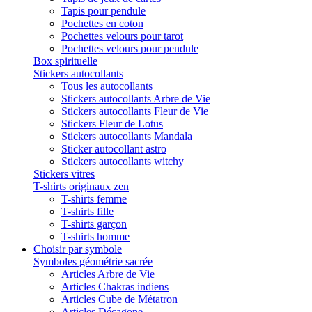
Tapis pour pendule
Pochettes en coton
Pochettes velours pour tarot
Pochettes velours pour pendule
Box spirituelle
Stickers autocollants
Tous les autocollants
Stickers autocollants Arbre de Vie
Stickers autocollants Fleur de Vie
Stickers Fleur de Lotus
Stickers autocollants Mandala
Sticker autocollant astro
Stickers autocollants witchy
Stickers vitres
T-shirts originaux zen
T-shirts femme
T-shirts fille
T-shirts garçon
T-shirts homme
Choisir par symbole
Symboles géométrie sacrée
Articles Arbre de Vie
Articles Chakras indiens
Articles Cube de Métatron
Articles Décagone