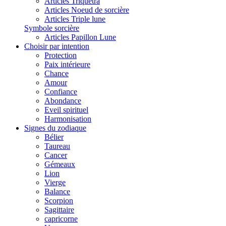
Articles Triquetra
Articles Noeud de sorcière
Articles Triple lune
Symbole sorcière
Articles Papillon Lune
Choisir par intention
Protection
Paix intérieure
Chance
Amour
Confiance
Abondance
Eveil spirituel
Harmonisation
Signes du zodiaque
Bélier
Taureau
Cancer
Gémeaux
Lion
Vierge
Balance
Scorpion
Sagittaire
capricorne