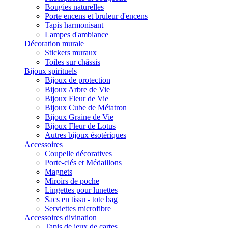
Bougies naturelles
Porte encens et bruleur d'encens
Tapis harmonisant
Lampes d'ambiance
Décoration murale
Stickers muraux
Toiles sur châssis
Bijoux spirituels
Bijoux de protection
Bijoux Arbre de Vie
Bijoux Fleur de Vie
Bijoux Cube de Métatron
Bijoux Graine de Vie
Bijoux Fleur de Lotus
Autres bijoux ésotériques
Accessoires
Coupelle décoratives
Porte-clés et Médaillons
Magnets
Miroirs de poche
Lingettes pour lunettes
Sacs en tissu - tote bag
Serviettes microfibre
Accessoires divination
Tapis de jeux de cartes