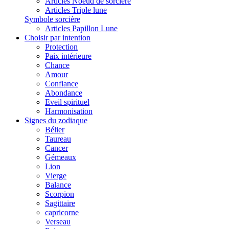
Articles Noeud de sorcière
Articles Triple lune
Symbole sorcière
Articles Papillon Lune
Choisir par intention
Protection
Paix intérieure
Chance
Amour
Confiance
Abondance
Eveil spirituel
Harmonisation
Signes du zodiaque
Bélier
Taureau
Cancer
Gémeaux
Lion
Vierge
Balance
Scorpion
Sagittaire
capricorne
Verseau