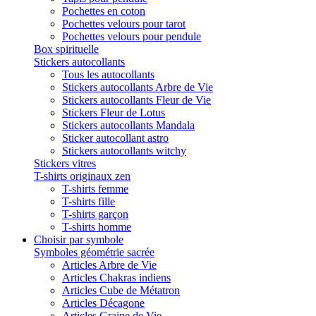
Pochettes en coton
Pochettes velours pour tarot
Pochettes velours pour pendule
Box spirituelle
Stickers autocollants
Tous les autocollants
Stickers autocollants Arbre de Vie
Stickers autocollants Fleur de Vie
Stickers Fleur de Lotus
Stickers autocollants Mandala
Sticker autocollant astro
Stickers autocollants witchy
Stickers vitres
T-shirts originaux zen
T-shirts femme
T-shirts fille
T-shirts garçon
T-shirts homme
Choisir par symbole
Symboles géométrie sacrée
Articles Arbre de Vie
Articles Chakras indiens
Articles Cube de Métatron
Articles Décagone
Articles Graine de Vie