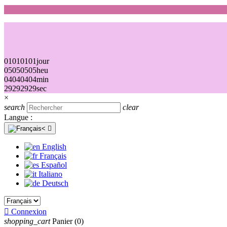
01
01
01
01
jour
05
05
05
05
heu
04
04
04
04
min
29
29
29
29
sec
×
search
clear
Langue :

English
Français
Español
Italiano
Deutsch

Connexion
shopping_cart
Panier
(0)