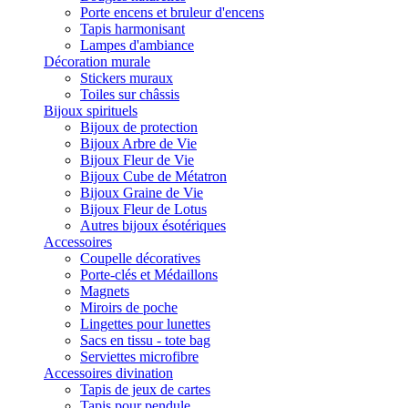
Porte encens et bruleur d'encens
Tapis harmonisant
Lampes d'ambiance
Décoration murale
Stickers muraux
Toiles sur châssis
Bijoux spirituels
Bijoux de protection
Bijoux Arbre de Vie
Bijoux Fleur de Vie
Bijoux Cube de Métatron
Bijoux Graine de Vie
Bijoux Fleur de Lotus
Autres bijoux ésotériques
Accessoires
Coupelle décoratives
Porte-clés et Médaillons
Magnets
Miroirs de poche
Lingettes pour lunettes
Sacs en tissu - tote bag
Serviettes microfibre
Accessoires divination
Tapis de jeux de cartes
Tapis pour pendule