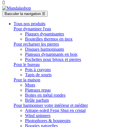

Basculer la navigation
☰
Tous nos produits
Pour dynamiser l'eau
Plaques dynamisantes
Bouteilles thermos en inox
Pour recharger les pierres
Disques harmonisants
Plateaux dynamisants en bois
Pochettes pour bijoux et pierres
Pour le bureau
Pots à crayons
Tapis de souris
Pour la maison
Mugs
Plateaux repas
Boites en métal rondes
Brûle parfum
Pour harmoniser votre intérieur et méditer
Attrape-soleil Feng Shui en cristal
Wind spinners
Photophores & bougeoirs
Bougies naturelles