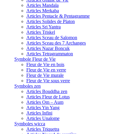
Articles Mandala
Articles Merkaba
Articles Pentacle & Pentagramme
Articles Solides de Platon
Articles Sri Yantra
Articles Triskel
Articles Sceau de Salomon
Articles Sceau des 7 Archanges
Articles Nazar Boncuk
Articles Tetragrammaton
Symbole Fleur de Vie
Fleur de Vie en bois
Fleur de Vie en verre
Fleur de Vie murale
Fleur de Vie sous verre
Symboles zen
Articles Bouddha zen
Articles Fleur de Lotus
Articles Om – Aum
Articles Yin Yang
Articles Infini
Articles Unalome
Symboles wicca
Articles Triquetra