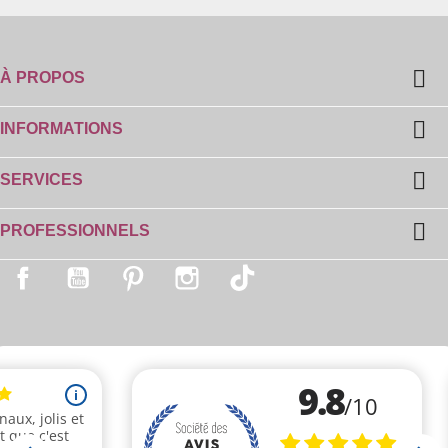

À PROPOS

INFORMATIONS

SERVICES

PROFESSIONNELS
Facebook
YouTube
Pinterest
Instagram
TikTok