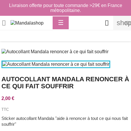
Livraison offerte pour toute commande >29€ en France
métropolitaine.
Basculer
shop

☰

(0)
la
navigation
AUTOCOLLANT MANDALA RENONCER À
CE QUI FAIT SOUFFRIR
2,00 €
TTC
Sticker autocollant Mandala "aide à renoncer à tout ce qui nous fait
souffrir"