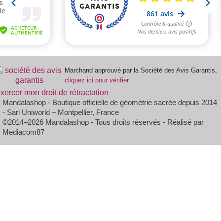
Marchand approuvé par la Société des Avis Garantis,
cliquez ici pour vérifier
.
xercer mon droit de rétractation
Mandalashop - Boutique officielle de géométrie sacrée depuis 2014
- Sarl Uniworld – Montpellier, France
©2014–2026 Mandalashop - Tous droits réservés - Réalisé par
Mediacom87