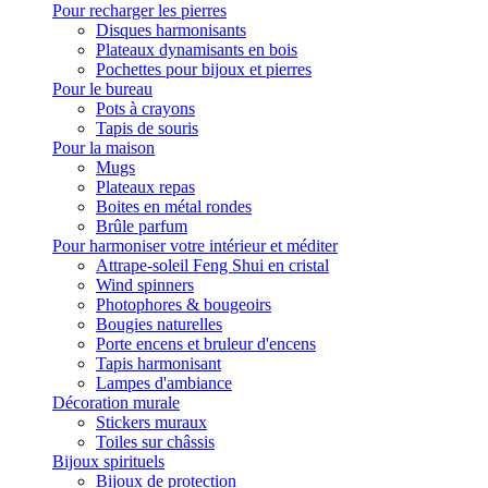
Pour recharger les pierres
Disques harmonisants
Plateaux dynamisants en bois
Pochettes pour bijoux et pierres
Pour le bureau
Pots à crayons
Tapis de souris
Pour la maison
Mugs
Plateaux repas
Boites en métal rondes
Brûle parfum
Pour harmoniser votre intérieur et méditer
Attrape-soleil Feng Shui en cristal
Wind spinners
Photophores & bougeoirs
Bougies naturelles
Porte encens et bruleur d'encens
Tapis harmonisant
Lampes d'ambiance
Décoration murale
Stickers muraux
Toiles sur châssis
Bijoux spirituels
Bijoux de protection