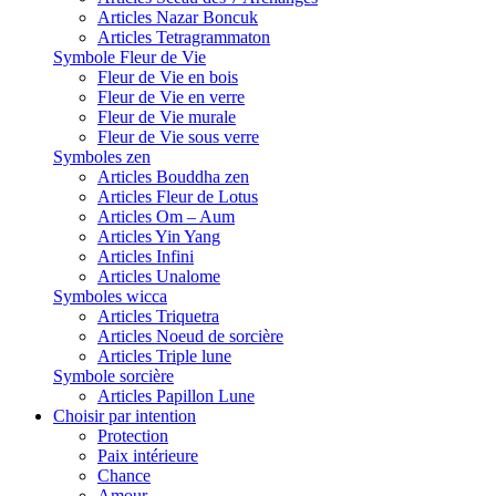
Articles Nazar Boncuk
Articles Tetragrammaton
Symbole Fleur de Vie
Fleur de Vie en bois
Fleur de Vie en verre
Fleur de Vie murale
Fleur de Vie sous verre
Symboles zen
Articles Bouddha zen
Articles Fleur de Lotus
Articles Om – Aum
Articles Yin Yang
Articles Infini
Articles Unalome
Symboles wicca
Articles Triquetra
Articles Noeud de sorcière
Articles Triple lune
Symbole sorcière
Articles Papillon Lune
Choisir par intention
Protection
Paix intérieure
Chance
Amour