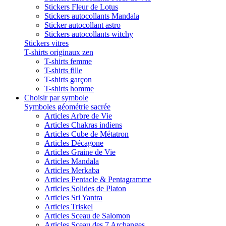
Stickers Fleur de Lotus
Stickers autocollants Mandala
Sticker autocollant astro
Stickers autocollants witchy
Stickers vitres
T-shirts originaux zen
T-shirts femme
T-shirts fille
T-shirts garçon
T-shirts homme
Choisir par symbole
Symboles géométrie sacrée
Articles Arbre de Vie
Articles Chakras indiens
Articles Cube de Métatron
Articles Décagone
Articles Graine de Vie
Articles Mandala
Articles Merkaba
Articles Pentacle & Pentagramme
Articles Solides de Platon
Articles Sri Yantra
Articles Triskel
Articles Sceau de Salomon
Articles Sceau des 7 Archanges