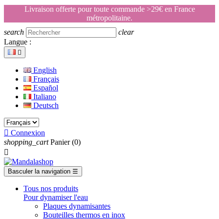
Livraison offerte pour toute commande >29€ en France
métropolitaine.
search
clear
Langue :

English
Français
Español
Italiano
Deutsch

Connexion
shopping_cart
Panier
(0)

Basculer la navigation
☰
Tous nos produits
Pour dynamiser l'eau
Plaques dynamisantes
Bouteilles thermos en inox