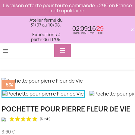
Livraison offerte pour toute commande >29€ en France
métropolitaine.
Atelier fermé du
31/07 au 10/08.
02
09
16
29
×
jours
heu
min
sec
Expéditions à
partir du 11/08.
Basculer
☰

la
navigation
-5%
POCHETTE POUR PIERRE FLEUR DE VIE
3,60 €