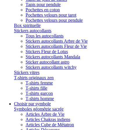
Tapis pour pendule
Pochettes en coton
Pochettes velours pour tarot
Pochettes velours pour pendule
Box spirituelle
Stickers autocollants
Tous les autocollants
Stickers autocollants Arbre de Vie
Stickers autocollants Fleur de Vie
Stickers Fleur de Lotus
Stickers autocollants Mandala
Sticker autocollant astro
Stickers autocollants witchy
Stickers vitres
T-shirts originaux zen
T-shirts femme
T-shirts fille
T-shirts garçon
T-shirts homme
Choisir par symbole
Symboles géométrie sacrée
Articles Arbre de Vie
Articles Chakras indiens
Articles Cube de Métatron
Articles Décagone