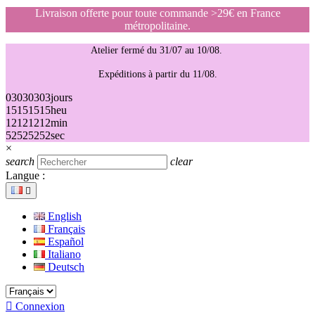
Livraison offerte pour toute commande >29€ en France
métropolitaine.
Atelier fermé du 31/07 au 10/08.
Expéditions à partir du 11/08.
03
03
03
03
jours
15
15
15
15
heu
12
12
12
12
min
52
52
52
52
sec
×
search
clear
Langue :

English
Français
Español
Italiano
Deutsch

Connexion