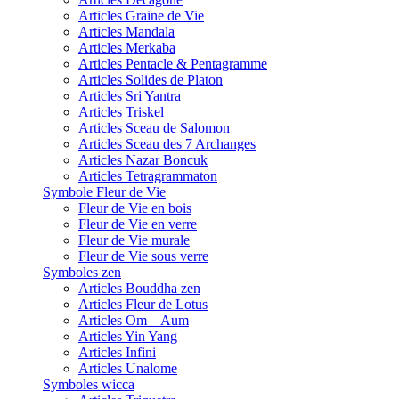
Articles Graine de Vie
Articles Mandala
Articles Merkaba
Articles Pentacle & Pentagramme
Articles Solides de Platon
Articles Sri Yantra
Articles Triskel
Articles Sceau de Salomon
Articles Sceau des 7 Archanges
Articles Nazar Boncuk
Articles Tetragrammaton
Symbole Fleur de Vie
Fleur de Vie en bois
Fleur de Vie en verre
Fleur de Vie murale
Fleur de Vie sous verre
Symboles zen
Articles Bouddha zen
Articles Fleur de Lotus
Articles Om – Aum
Articles Yin Yang
Articles Infini
Articles Unalome
Symboles wicca