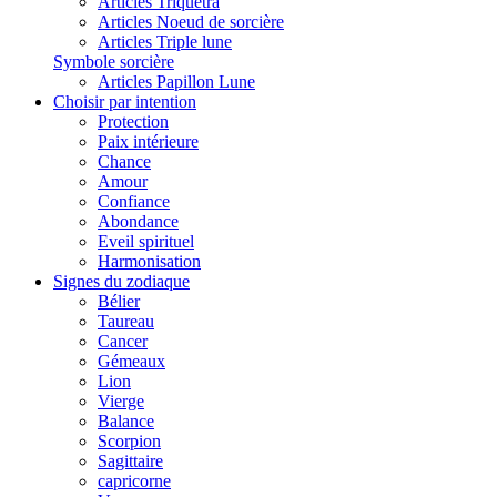
Articles Triquetra
Articles Noeud de sorcière
Articles Triple lune
Symbole sorcière
Articles Papillon Lune
Choisir par intention
Protection
Paix intérieure
Chance
Amour
Confiance
Abondance
Eveil spirituel
Harmonisation
Signes du zodiaque
Bélier
Taureau
Cancer
Gémeaux
Lion
Vierge
Balance
Scorpion
Sagittaire
capricorne