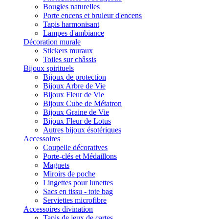
Bougies naturelles
Porte encens et bruleur d'encens
Tapis harmonisant
Lampes d'ambiance
Décoration murale
Stickers muraux
Toiles sur châssis
Bijoux spirituels
Bijoux de protection
Bijoux Arbre de Vie
Bijoux Fleur de Vie
Bijoux Cube de Métatron
Bijoux Graine de Vie
Bijoux Fleur de Lotus
Autres bijoux ésotériques
Accessoires
Coupelle décoratives
Porte-clés et Médaillons
Magnets
Miroirs de poche
Lingettes pour lunettes
Sacs en tissu - tote bag
Serviettes microfibre
Accessoires divination
Tapis de jeux de cartes