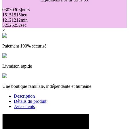
Expéditions à partir du 11/08.
03
03
03
03
jours
15
15
15
15
heu
12
12
12
12
min
52
52
52
52
sec
×
Paiement 100% sécurisé
Livraison rapide
(1 avis)
Une boutique familiale, indépendante et humaine
Description
Détails du produit
Avis clients