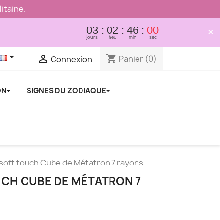
itaine.
03
02
46
00
×
jours
heu
min
sec

shopping_cart

Panier
(0)
Connexion
ON
SIGNES DU ZODIAQUE
soft touch Cube de Métatron 7 rayons
CH CUBE DE MÉTATRON 7