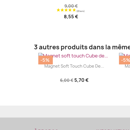
9,00 €
8,55 €
3 autres produits dans la même
-5%
-5
|


Magnet Soft Touch Cube De...
Ma
5,70 €
6,00 €