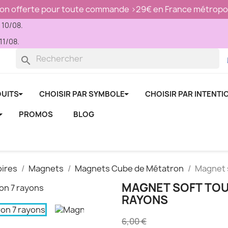
son offerte pour toute commande >29€ en France métropol
u 10/08.
11/08.
search
UITS
CHOISIR PAR SYMBOLE
CHOISIR PAR INTENTI
PROMOS
BLOG
ires
Magnets
Magnets Cube de Métatron
Magnet 
MAGNET SOFT TOU
RAYONS
6,00 €