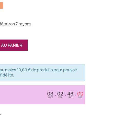
%
étatron 7 rayons
 AU PANIER
 au moins 10,00 € de produits pour pouvoir
idélité.
×
03
02
46
00
jours
heu
min
sec