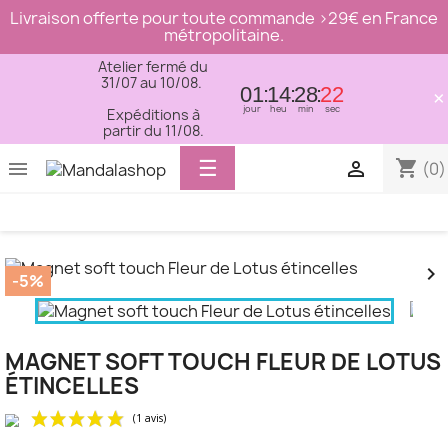
Livraison offerte pour toute commande >29€ en France
métropolitaine.
Atelier fermé du
31/07 au 10/08.
01
14
28
21
×
jour
heu
min
sec
Expéditions à
partir du 11/08.
Basculer
☰
shopping_cart


(0)
la
navigation


-5%
MAGNET SOFT TOUCH FLEUR DE LOTUS
ÉTINCELLES