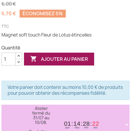
6,00 €
5,70 €
ÉCONOMISEZ 5%
(1 avis)
TTC
Magnet soft touch Fleur de Lotus étincelles
Quantité

AJOUTER AU PANIER
Votre panier doit contenir au moins 10,00 € de produits
pour pouvoir obtenir des récompenses fidélité.
Atelier
fermé du
31/07 au
10/08.
×
01
14
28
21
jour
heu
min
sec